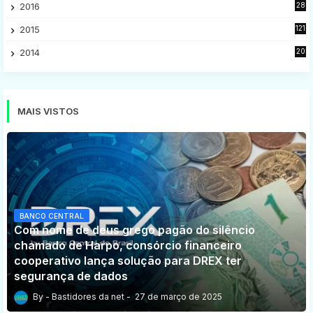
2016
28
9
2015
121
8
2014
20
16
MAIS VISTOS
BANCO CENTRAL
Com nome de deus grego pagão do silêncio
chamado de Harpo, consórcio financeiro
cooperativo lança solução para DREX ter
segurança de dados
Bastidores da net
27 de março de 2025