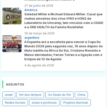
27 de junho de 2026
América
Soledad Miller e Michael Edward Miller: Casal que
roubou amostras dos vírus H1N1 e H3N2 de
Laboratório da Unicamp, tem vínculos com a USAID
e a ONE HEALTH da Família Rockfeller
29 de março de 2026
argentina
A Espanha era a escolhida para vencer a Copa Do
Mundo 2026 pela segunda vez, 16 anos depois do
título inédito na África Do Sul, Cristiano Ronaldo e
Messi derrotados; Ferran Torres e a ligação com o
Eclipse de 12 de Agosto
4 de agosto de 2026
ASSUNTOS
Israel
fim dos tempos
Os Sinais do fim
China
Redes Sociais
sinais e profecias
Projetos Illuminati