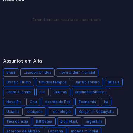
Error:
Nenhum resultado encontrado
Assuntos em Alta
Brasil
Estados Unidos
nova ordem mundial
Donald Trump
fim dos tempos
Jair Bolsonaro
Rússia
Jared Kushner
lula
Guerras
agenda globalista
Nova Era
Onu
Acordo de Paz
Economia
Irã
Ucrânia
eleições
Tecnologia
Benjamin Netanyahu
Tecnocracia
Bill Gates
Elon Musk
argentina
Acordos de Abraão
Espanha
moeda mundial