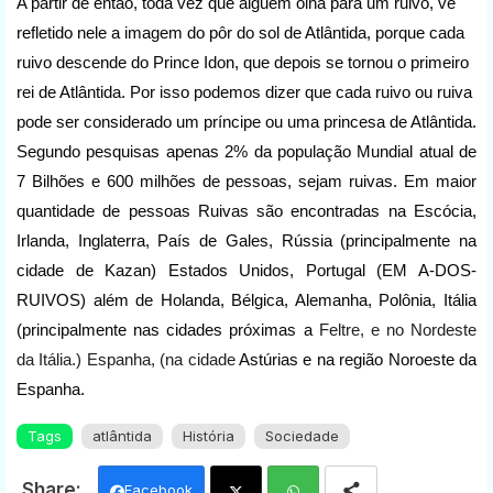
A partir de então, toda vez que alguém olha para um ruivo, vê
refletido nele a imagem do pôr do sol de Atlântida, porque cada
ruivo descende do Prince Idon, que depois se tornou o primeiro
rei de Atlântida. Por isso podemos dizer que cada ruivo ou ruiva
pode ser considerado um príncipe ou uma princesa de Atlântida.
Segundo pesquisas apenas 2% da população Mundial atual de
7 Bilhões e 600 milhões de pessoas, sejam ruivas. Em maior
quantidade de pessoas Ruivas são encontradas na Escócia,
Irlanda, Inglaterra, País de Gales, Rússia (principalmente na
cidade de Kazan) Estados Unidos, Portugal (EM A-DOS-
RUIVOS) além de Holanda, Bélgica, Alemanha, Polônia, Itália
(principalmente nas cidades próximas a
Feltre, e no N
ordeste
da Itália.) Espanha, (na cidade
Astúrias e na região Noroeste da
Espanha.
Tags
atlântida
História
Sociedade
Facebook