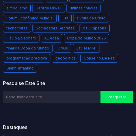
simbolismo
George Orwell
últimas notícias
Fórum Econômico Mundial
Fifa
a volta de Cristo
tecnocratas
Sociedades Secretas
os Simpsons
Flávio Bolsonaro
AL Aqsa
Copa do Mundo 2026
final da Copa do Mundo
ONGs
Javier Milei
programação preditiva
geopolítica
Conselho De Paz
Gianni Infantino
Pesquise Este Site
Destaques