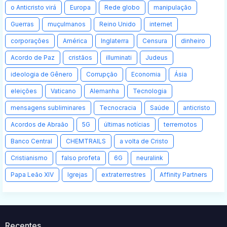
o Anticristo virá
Europa
Rede globo
manipulação
Guerras
muçulmanos
Reino Unido
internet
corporações
América
Inglaterra
Censura
dinheiro
Acordo de Paz
cristãos
illuminati
Judeus
ideologia de Gênero
Corrupção
Economia
Ásia
eleições
Vaticano
Alemanha
Tecnologia
mensagens subliminares
Tecnocracia
Saúde
anticristo
Acordos de Abraão
5G
últimas notícias
terremotos
Banco Central
CHEMTRAILS
a volta de Cristo
Cristianismo
falso profeta
6G
neuralink
Papa Leão XIV
Igrejas
extraterrestres
Affinity Partners
Recentes