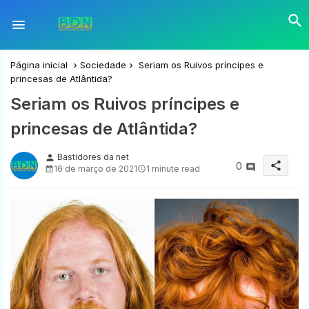
Página inicial
Sociedade
Seriam os Ruivos príncipes e
princesas de Atlântida?
Seriam os Ruivos príncipes e
princesas de Atlântida?
Bastidores da net
person
share
0
16 de março de 2021
1 minute read