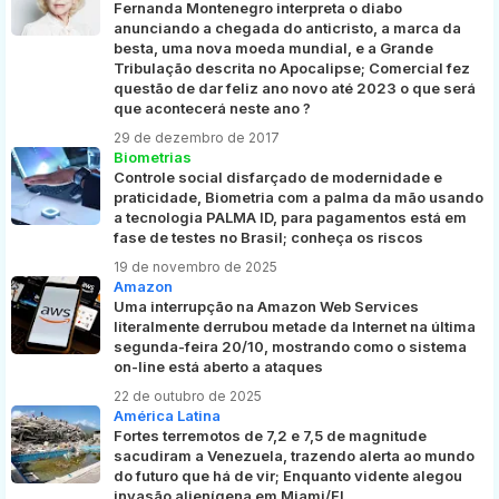
Fernanda Montenegro interpreta o diabo
anunciando a chegada do anticristo, a marca da
besta, uma nova moeda mundial, e a Grande
Tribulação descrita no Apocalipse; Comercial fez
questão de dar feliz ano novo até 2023 o que será
que acontecerá neste ano ?
29 de dezembro de 2017
Biometrias
Controle social disfarçado de modernidade e
praticidade, Biometria com a palma da mão usando
a tecnologia PALMA ID, para pagamentos está em
fase de testes no Brasil; conheça os riscos
19 de novembro de 2025
Amazon
Uma interrupção na Amazon Web Services
literalmente derrubou metade da Internet na última
segunda-feira 20/10, mostrando como o sistema
on-line está aberto a ataques
22 de outubro de 2025
América Latina
Fortes terremotos de 7,2 e 7,5 de magnitude
sacudiram a Venezuela, trazendo alerta ao mundo
do futuro que há de vir; Enquanto vidente alegou
invasão alienígena em Miami/FL