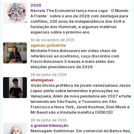
2026
Revista The Economist lança nova capa ¨O Mundo
À Frente¨ sobre o ano de 2026 com destaque para
conflitos, 250 anos de independência dos EUA e
fundação dos Illuminati, e algumas matérias
especiais sobre o próximo ano
14 de novembro de 2025
agenda globalista
Michelle Firmo Bolsonaro em vídeo cheio de
referências ao ocultismo, caça discórdia com
Flávio Bolsonaro 3 meses e meio antes das
eleições presidenciais de 2026
28 de junho de 2026
alienígenas
Visão Divina profética de jovem venezuelano Jesús
López alerta sobre terremotos e provações na
Venezuela; Além de nova pandemia em 2027 e forte
terremoto em São Paulo, e Tsunamis em São
Francisco e Nova York, Jared Kushner, Elon Musk e
Mr Beast são a trindade maléfica (VÍDEOS)
28 de junho de 2026
a grande tribulação
Mensagem Subliminar: Em comercial do Banco Itaú,