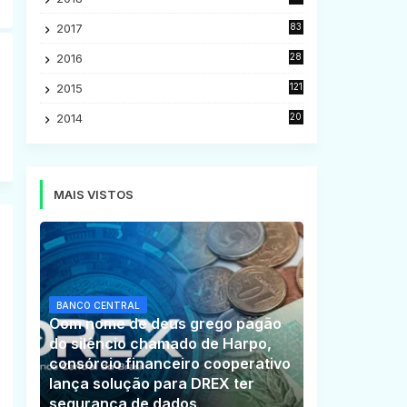
5
2017
83
5
2016
28
9
2015
121
8
2014
20
16
MAIS VISTOS
BANCO CENTRAL
Com nome de deus grego pagão
do silêncio chamado de Harpo,
consórcio financeiro cooperativo
lança solução para DREX ter
segurança de dados