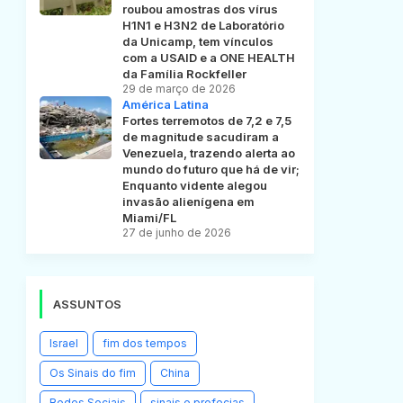
roubou amostras dos vírus
H1N1 e H3N2 de Laboratório
da Unicamp, tem vínculos
com a USAID e a ONE HEALTH
da Família Rockfeller
29 de março de 2026
América Latina
Fortes terremotos de 7,2 e 7,5
de magnitude sacudiram a
Venezuela, trazendo alerta ao
mundo do futuro que há de vir;
Enquanto vidente alegou
invasão alienígena em
Miami/FL
27 de junho de 2026
ASSUNTOS
Israel
fim dos tempos
Os Sinais do fim
China
Redes Sociais
sinais e profecias