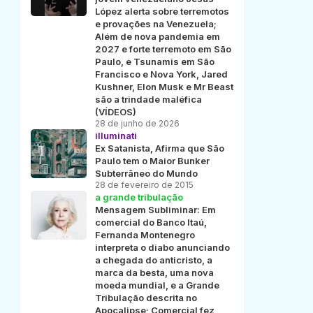
López alerta sobre terremotos
e provações na Venezuela;
Além de nova pandemia em
2027 e forte terremoto em São
Paulo, e Tsunamis em São
Francisco e Nova York, Jared
Kushner, Elon Musk e Mr Beast
são a trindade maléfica
(VÍDEOS)
28 de junho de 2026
illuminati
Ex Satanista, Afirma que São
Paulo tem o Maior Bunker
Subterrâneo do Mundo
28 de fevereiro de 2015
a grande tribulação
Mensagem Subliminar: Em
comercial do Banco Itaú,
Fernanda Montenegro
interpreta o diabo anunciando
a chegada do anticristo, a
marca da besta, uma nova
moeda mundial, e a Grande
Tribulação descrita no
Apocalipse; Comercial fez