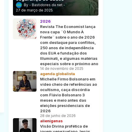
Bastidores da net
27 de março de 2025
2026
Revista The Economist lança
nova capa ¨O Mundo À
Frente¨ sobre o ano de 2026
com destaque para conflitos,
250 anos de independência
dos EUA e fundação dos
Illuminati, e algumas matérias
especiais sobre o próximo ano
14 de novembro de 2025
agenda globalista
Michelle Firmo Bolsonaro em
vídeo cheio de referências ao
ocultismo, caça discórdia
com Flávio Bolsonaro 3
meses e meio antes das
eleições presidenciais de
2026
28 de junho de 2026
alienígenas
Visão Divina profética de
jovem venezuelano Jesús