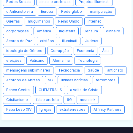
Redes Sociais
sinais e profecias
Projetos Illuminati
o Anticristo virá
Europa
Rede globo
manipulação
Guerras
muçulmanos
Reino Unido
internet
corporações
América
Inglaterra
Censura
dinheiro
Acordo de Paz
cristãos
illuminati
Judeus
ideologia de Gênero
Corrupção
Economia
Ásia
eleições
Vaticano
Alemanha
Tecnologia
mensagens subliminares
Tecnocracia
Saúde
anticristo
Acordos de Abraão
5G
últimas notícias
terremotos
Banco Central
CHEMTRAILS
a volta de Cristo
Cristianismo
falso profeta
6G
neuralink
Papa Leão XIV
Igrejas
extraterrestres
Affinity Partners