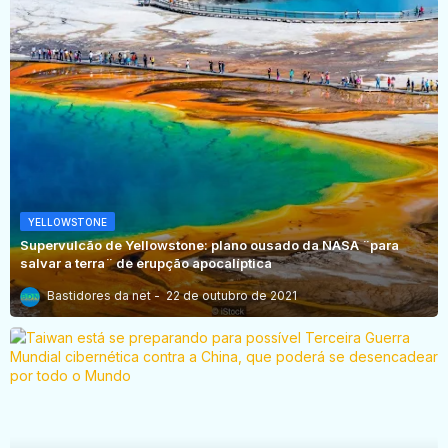
YELLOWSTONE
Supervulcão de Yellowstone: plano ousado da NASA ¨para
salvar a terra¨ de erupção apocalíptica
Bastidores da net
22 de outubro de 2021