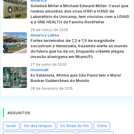
América
Soledad Miller e Michael Edward Miller: Casal que
roubou amostras dos vírus H1N1 e H3N2 de
Laboratório da Unicamp, tem vínculos com a USAID
e a ONE HEALTH da Família Rockfeller
29 de março de 2026
América Latina
Fortes terremotos de 7,2 e 7,5 de magnitude
sacudiram a Venezuela, trazendo alerta ao mundo
do futuro que há de vir; Enquanto vidente alegou
invasão alienígena em Miami/FL
27 de junho de 2026
illuminati
Ex Satanista, Afirma que São Paulo tem o Maior
Bunker Subterrâneo do Mundo
28 de fevereiro de 2015
ASSUNTOS
Israel
fim dos tempos
Os Sinais do fim
China