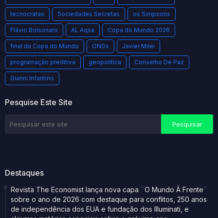
tecnocratas
Sociedades Secretas
os Simpsons
Flávio Bolsonaro
AL Aqsa
Copa do Mundo 2026
final da Copa do Mundo
ONGs
Javier Milei
programação preditiva
geopolítica
Conselho De Paz
Gianni Infantino
Pesquise Este Site
Destaques
Revista The Economist lança nova capa ¨O Mundo À Frente¨
sobre o ano de 2026 com destaque para conflitos, 250 anos
de independência dos EUA e fundação dos Illuminati, e