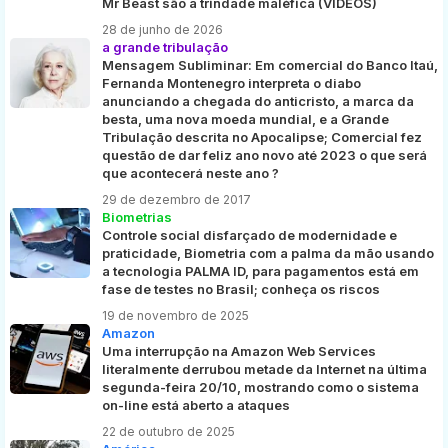
Mr Beast são a trindade maléfica (VÍDEOS)
28 de junho de 2026
a grande tribulação
Mensagem Subliminar: Em comercial do Banco Itaú,
Fernanda Montenegro interpreta o diabo
anunciando a chegada do anticristo, a marca da
besta, uma nova moeda mundial, e a Grande
Tribulação descrita no Apocalipse; Comercial fez
questão de dar feliz ano novo até 2023 o que será
que acontecerá neste ano ?
29 de dezembro de 2017
Biometrias
Controle social disfarçado de modernidade e
praticidade, Biometria com a palma da mão usando
a tecnologia PALMA ID, para pagamentos está em
fase de testes no Brasil; conheça os riscos
19 de novembro de 2025
Amazon
Uma interrupção na Amazon Web Services
literalmente derrubou metade da Internet na última
segunda-feira 20/10, mostrando como o sistema
on-line está aberto a ataques
22 de outubro de 2025