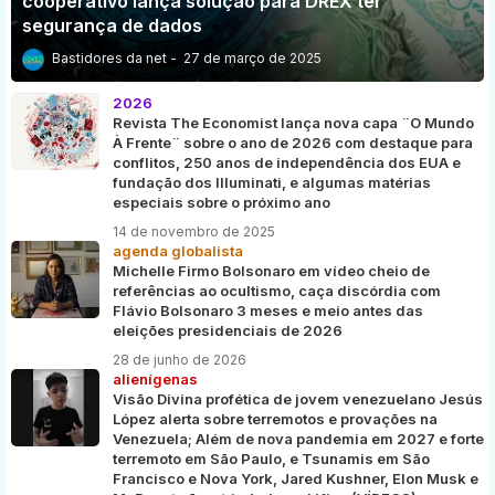
cooperativo lança solução para DREX ter
segurança de dados
Bastidores da net
27 de março de 2025
2026
Revista The Economist lança nova capa ¨O Mundo
À Frente¨ sobre o ano de 2026 com destaque para
conflitos, 250 anos de independência dos EUA e
fundação dos Illuminati, e algumas matérias
especiais sobre o próximo ano
14 de novembro de 2025
agenda globalista
Michelle Firmo Bolsonaro em vídeo cheio de
referências ao ocultismo, caça discórdia com
Flávio Bolsonaro 3 meses e meio antes das
eleições presidenciais de 2026
28 de junho de 2026
alienígenas
Visão Divina profética de jovem venezuelano Jesús
López alerta sobre terremotos e provações na
Venezuela; Além de nova pandemia em 2027 e forte
terremoto em São Paulo, e Tsunamis em São
Francisco e Nova York, Jared Kushner, Elon Musk e