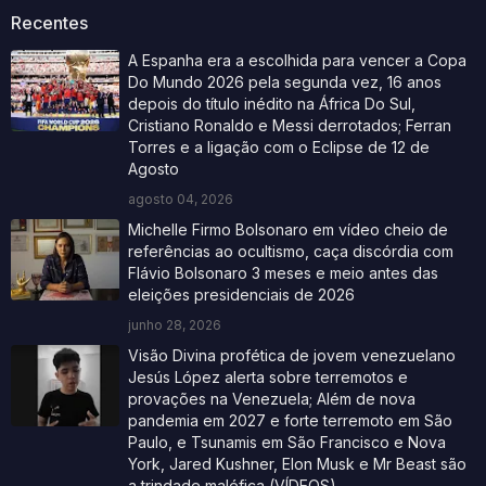
Recentes
A Espanha era a escolhida para vencer a Copa
Do Mundo 2026 pela segunda vez, 16 anos
depois do título inédito na África Do Sul,
Cristiano Ronaldo e Messi derrotados; Ferran
Torres e a ligação com o Eclipse de 12 de
Agosto
agosto 04, 2026
Michelle Firmo Bolsonaro em vídeo cheio de
referências ao ocultismo, caça discórdia com
Flávio Bolsonaro 3 meses e meio antes das
eleições presidenciais de 2026
junho 28, 2026
Visão Divina profética de jovem venezuelano
Jesús López alerta sobre terremotos e
provações na Venezuela; Além de nova
pandemia em 2027 e forte terremoto em São
Paulo, e Tsunamis em São Francisco e Nova
York, Jared Kushner, Elon Musk e Mr Beast são
a trindade maléfica (VÍDEOS)