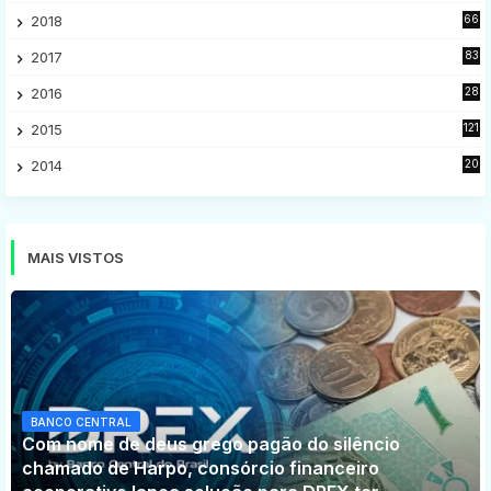
2018
66
5
2017
83
5
2016
28
9
2015
121
8
2014
20
16
MAIS VISTOS
BANCO CENTRAL
Com nome de deus grego pagão do silêncio
chamado de Harpo, consórcio financeiro