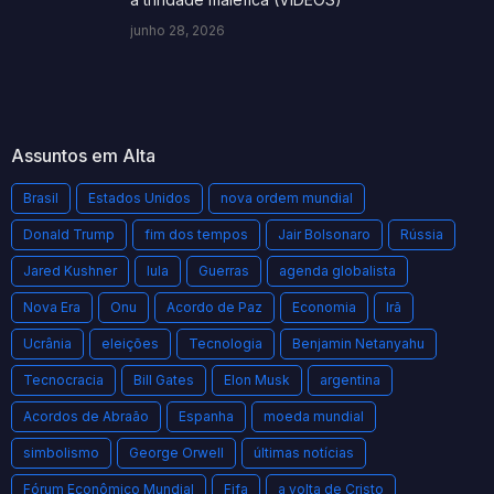
junho 28, 2026
Assuntos em Alta
Brasil
Estados Unidos
nova ordem mundial
Donald Trump
fim dos tempos
Jair Bolsonaro
Rússia
Jared Kushner
lula
Guerras
agenda globalista
Nova Era
Onu
Acordo de Paz
Economia
Irã
Ucrânia
eleições
Tecnologia
Benjamin Netanyahu
Tecnocracia
Bill Gates
Elon Musk
argentina
Acordos de Abraão
Espanha
moeda mundial
simbolismo
George Orwell
últimas notícias
Fórum Econômico Mundial
Fifa
a volta de Cristo