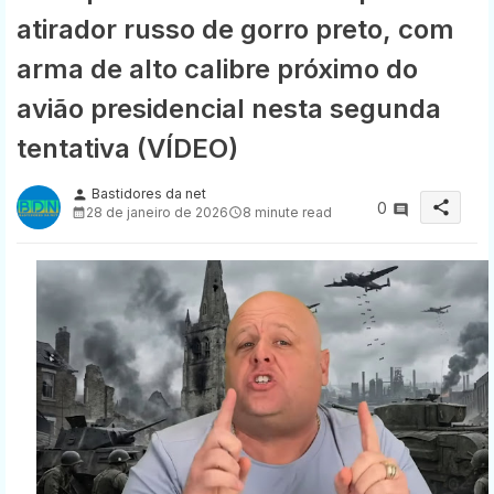
atirador russo de gorro preto, com
arma de alto calibre próximo do
avião presidencial nesta segunda
tentativa (VÍDEO)
Bastidores da net
person
share
0
28 de janeiro de 2026
8 minute read