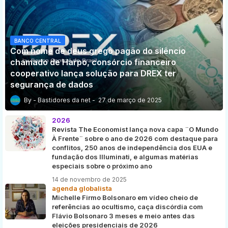
BANCO CENTRAL
Com nome de deus grego pagão do silêncio
chamado de Harpo, consórcio financeiro
cooperativo lança solução para DREX ter
segurança de dados
Bastidores da net
27 de março de 2025
2026
Revista The Economist lança nova capa ¨O Mundo
À Frente¨ sobre o ano de 2026 com destaque para
conflitos, 250 anos de independência dos EUA e
fundação dos Illuminati, e algumas matérias
especiais sobre o próximo ano
14 de novembro de 2025
agenda globalista
Michelle Firmo Bolsonaro em vídeo cheio de
referências ao ocultismo, caça discórdia com
Flávio Bolsonaro 3 meses e meio antes das
eleições presidenciais de 2026