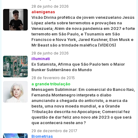
28 de junho de 2026
alienígenas
Visão Divina profética de jovem venezuelano Jesús
López alerta sobre terremotos e provações na
Venezuela; Além de nova pandemia em 2027 e forte
terremoto em São Paulo, e Tsunamis em São
Francisco e Nova York, Jared Kushner, Elon Musk e
Mr Beast são a trindade maléfica (VÍDEOS)
28 de junho de 2026
illuminati
Ex Satanista, Afirma que São Paulo tem o Maior
Bunker Subterrâneo do Mundo
28 de fevereiro de 2015
a grande tribulação
Mensagem Subliminar: Em comercial do Banco Itaú,
Fernanda Montenegro interpreta o diabo
anunciando a chegada do anticristo, a marca da
besta, uma nova moeda mundial, e a Grande
Tribulação descrita no Apocalipse; Comercial fez
questão de dar feliz ano novo até 2023 o que será
que acontecerá neste ano ?
29 de dezembro de 2017
Biometrias