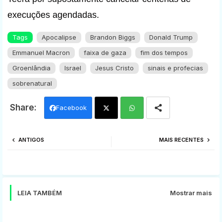
execuções agendadas.
Tags
Apocalipse
Brandon Biggs
Donald Trump
Emmanuel Macron
faixa de gaza
fim dos tempos
Groenlândia
Israel
Jesus Cristo
sinais e profecias
sobrenatural
Facebook
Twi
Wh
ANTIGOS
MAIS RECENTES
tter
ats
app
LEIA TAMBÉM
Mostrar mais