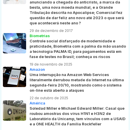
anunciando a chegada do anticristo, a marca da
besta, uma nova moeda mundial, e a Grande
Tribulação descrita no Apocalipse; Comercial fez
questão de dar feliz ano novo até 2023 o que será
que acontecerá neste ano ?
29 de dezembro de 2017
Biometrias
Controle social disfarçado de modernidade e
praticidade, Biometria com a palma da mão usando
a tecnologia PALMA ID, para pagamentos está em
fase de testes no Brasil; conheça os riscos
19 de novembro de 2025
Amazon
Uma interrupção na Amazon Web Services
literalmente derrubou metade da Internet na última
segunda-feira 20/10, mostrando como o sistema
on-line está aberto a ataques
22 de outubro de 2025
América
Soledad Miller e Michael Edward Miller: Casal que
roubou amostras dos vírus H1N1 e H3N2 de
Laboratório da Unicamp, tem vínculos com a USAID
e a ONE HEALTH da Família Rockfeller