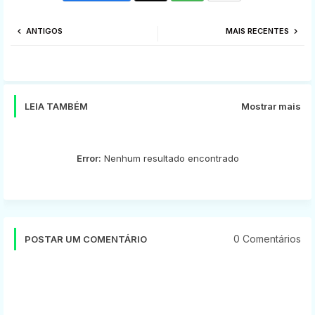
Twi
Wh
ANTIGOS
MAIS RECENTES
tter
ats
app
LEIA TAMBÉM
Mostrar mais
Error:
Nenhum resultado encontrado
0 Comentários
POSTAR UM COMENTÁRIO