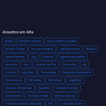
Assuntos em Alta
Brasil
Estados Unidos
nova ordem mundial
Donald Trump
fim dos tempos
Jair Bolsonaro
Rússia
Jared Kushner
lula
Guerras
agenda globalista
Nova Era
Onu
Acordo de Paz
Economia
Irã
Ucrânia
eleições
Tecnologia
Benjamin Netanyahu
Tecnocracia
Bill Gates
Elon Musk
argentina
Acordos de Abraão
Espanha
moeda mundial
simbolismo
George Orwell
últimas notícias
Fórum Econômico Mundial
Fifa
a volta de Cristo