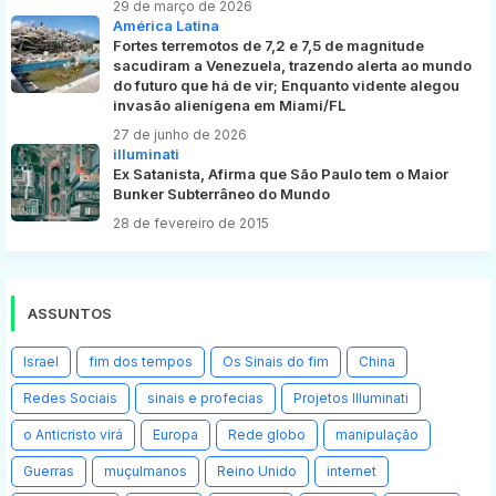
29 de março de 2026
América Latina
Fortes terremotos de 7,2 e 7,5 de magnitude
sacudiram a Venezuela, trazendo alerta ao mundo
do futuro que há de vir; Enquanto vidente alegou
invasão alienígena em Miami/FL
27 de junho de 2026
illuminati
Ex Satanista, Afirma que São Paulo tem o Maior
Bunker Subterrâneo do Mundo
28 de fevereiro de 2015
ASSUNTOS
Israel
fim dos tempos
Os Sinais do fim
China
Redes Sociais
sinais e profecias
Projetos Illuminati
o Anticristo virá
Europa
Rede globo
manipulação
Guerras
muçulmanos
Reino Unido
internet