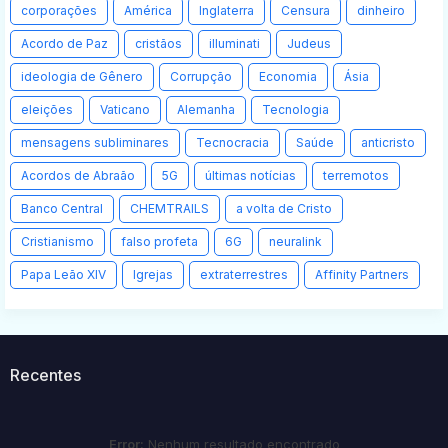
corporações
América
Inglaterra
Censura
dinheiro
Acordo de Paz
cristãos
illuminati
Judeus
ideologia de Gênero
Corrupção
Economia
Ásia
eleições
Vaticano
Alemanha
Tecnologia
mensagens subliminares
Tecnocracia
Saúde
anticristo
Acordos de Abraão
5G
últimas notícias
terremotos
Banco Central
CHEMTRAILS
a volta de Cristo
Cristianismo
falso profeta
6G
neuralink
Papa Leão XIV
Igrejas
extraterrestres
Affinity Partners
Recentes
Error:
Nenhum resultado encontrado