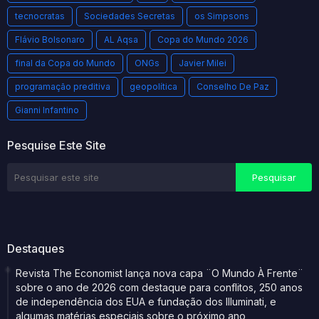
tecnocratas
Sociedades Secretas
os Simpsons
Flávio Bolsonaro
AL Aqsa
Copa do Mundo 2026
final da Copa do Mundo
ONGs
Javier Milei
programação preditiva
geopolítica
Conselho De Paz
Gianni Infantino
Pesquise Este Site
Destaques
Revista The Economist lança nova capa ¨O Mundo À Frente¨
sobre o ano de 2026 com destaque para conflitos, 250 anos
de independência dos EUA e fundação dos Illuminati, e
algumas matérias especiais sobre o próximo ano