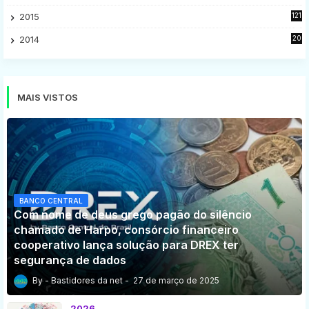
9
2015
121
8
2014
20
16
MAIS VISTOS
BANCO CENTRAL
Com nome de deus grego pagão do silêncio
chamado de Harpo, consórcio financeiro
cooperativo lança solução para DREX ter
segurança de dados
Bastidores da net
27 de março de 2025
2026