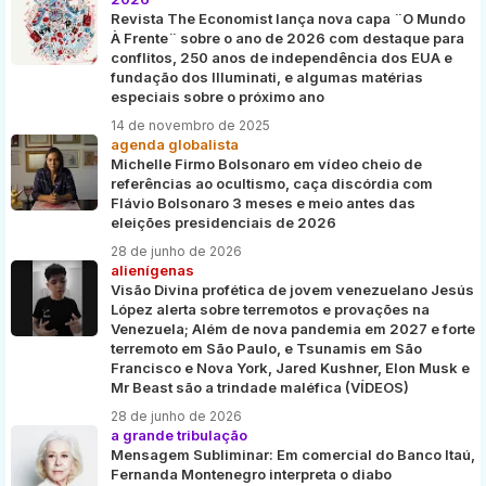
Revista The Economist lança nova capa ¨O Mundo
À Frente¨ sobre o ano de 2026 com destaque para
conflitos, 250 anos de independência dos EUA e
fundação dos Illuminati, e algumas matérias
especiais sobre o próximo ano
14 de novembro de 2025
agenda globalista
Michelle Firmo Bolsonaro em vídeo cheio de
referências ao ocultismo, caça discórdia com
Flávio Bolsonaro 3 meses e meio antes das
eleições presidenciais de 2026
28 de junho de 2026
alienígenas
Visão Divina profética de jovem venezuelano Jesús
López alerta sobre terremotos e provações na
Venezuela; Além de nova pandemia em 2027 e forte
terremoto em São Paulo, e Tsunamis em São
Francisco e Nova York, Jared Kushner, Elon Musk e
Mr Beast são a trindade maléfica (VÍDEOS)
28 de junho de 2026
a grande tribulação
Mensagem Subliminar: Em comercial do Banco Itaú,
Fernanda Montenegro interpreta o diabo