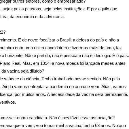
agregar outros setores, como o empresariado?
 sejas pelas pessoas, seja pelas instituições. E por aquilo que
tura, da economia e da advocacia.
22?
nimento. E de novo: focalizar o Brasil, a defesa do país e não a
outubro com uma única candidatura e tivermos mais de uma, faz
 horizonte. Não é partido, não é pessoa e não é ideologia. É o país.
 Plano Real. Mas, em 1994, a nova moeda foi lançada meses antes
 da vacina seja diluído?
, de saúde e da ciência. Tenho trabalhado nesse sentido. Não pelo
ria. Ainda vamos enfrentar a pandemia no ano que vem. Aliás, vamos
oença, por muitos anos. A necessidade da vacina será permanente.
entivos.
nome sair como candidato. Não é inevitável essa associação?
a semana quem vem, vou tomar minha vacina, tenho 63 anos. No ano