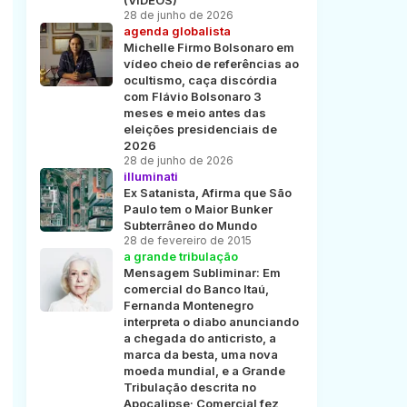
(VÍDEOS)
28 de junho de 2026
agenda globalista
Michelle Firmo Bolsonaro em
vídeo cheio de referências ao
ocultismo, caça discórdia
com Flávio Bolsonaro 3
meses e meio antes das
eleições presidenciais de
2026
28 de junho de 2026
illuminati
Ex Satanista, Afirma que São
Paulo tem o Maior Bunker
Subterrâneo do Mundo
28 de fevereiro de 2015
a grande tribulação
Mensagem Subliminar: Em
comercial do Banco Itaú,
Fernanda Montenegro
interpreta o diabo anunciando
a chegada do anticristo, a
marca da besta, uma nova
moeda mundial, e a Grande
Tribulação descrita no
Apocalipse; Comercial fez