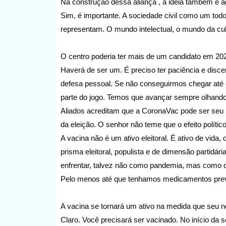
Na construção dessa aliança , a ideia também é 
Sim, é importante. A sociedade civil como um todo,
representam. O mundo intelectual, o mundo da cul
O centro poderia ter mais de um candidato em 20
Haverá de ser um. É preciso ter paciência e discer
defesa pessoal. Se não conseguirmos chegar até 
parte do jogo. Temos que avançar sempre olhando o
Aliados acreditam que a CoronaVac pode ser seu
da eleição. O senhor não teme que o efeito político
A vacina não é um ativo eleitoral. É ativo de vida
prisma eleitoral, populista e de dimensão partidá
enfrentar, talvez não como pandemia, mas como d
Pelo menos até que tenhamos medicamentos prev
A vacina se tornará um ativo na medida que seu 
Claro. Você precisará ser vacinado. No início d