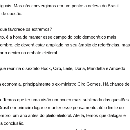
guais. Mas nós convergimos em um ponto: a defesa do Brasil.
e de coesão.
o que favorece os extremos?
o, é a hora de manter esse campo do polo democrático mais
embro, ele deverá estar ampliado no seu âmbito de referências, mas
 o centro no embate eleitoral.
que reuniria o sexteto Huck, Ciro, Leite, Doria, Mandetta e Amoêdo
a economia, principalmente o ex-ministro Ciro Gomes. Há chance de
a. Temos que ter uma visão um pouco mais sublimada das questões
o Brasil em primeiro lugar e manter esse pensamento até o limite do
mbro, um ano antes do pleito eleitoral. Até lá, temos que dialogar e
a conclusão.