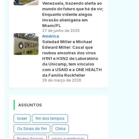
Venezuela, trazendo alerta ao
mundo do futuro que há de vir;
Enquanto vidente alegou
invasão alienígena em
Miami/FL
27 de junho de 2026
América
Soledad Miller e Michael
Edward Miller: Casal que
roubou amostras dos vírus
H1N1 e H3N2 de Laboratório
da Unicamp, tem vínculos
com a USAID e a ONE HEALTH
da Família Rockfeller
29 de março de 2026
ASSUNTOS
Israel
fim dos tempos
Os Sinais do fim
China
Redes Sociais
sinais e profecias