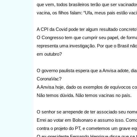
que vem, todos brasileiros terão que ser vacinad
vacina, os filhos falam: “Ufa, meus pais estão vac
A CPI da Covid pode ter algum resultado concreto
O Congresso tem que cumprir seu papel, de forma 
representa uma investigação. Por que o Brasil n
em outubro?
O governo paulista espera que a Anvisa adote, di
CoronaVac?
A Anvisa hoje, dado os exemplos de equívocos com
Não temos dúvida. Não temos vacinas no país.
O senhor se arrepende de ter associado seu nom
Errei ao votar em Bolsonaro e assumo isso. Como
contra o projeto do PT, e cometemos um grave eq
O ex-presidente Fernando Henrique disse que se t