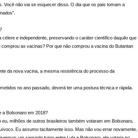
os. Você não vai se esquecer disso. O dia que os pais tomam a
inados”.
?
célere e independente, preservando o caráter científico daquilo que
ão comprou as vacinas? Por que não comprou a vacina do Butantan
ante da nova vacina, a mesma resistência do processo da
etidos no ano passado, deverá ter uma postura técnica e rápida.
e a Bolsonaro em 2018?
 eu, milhões de outros brasileiros também votaram em Bolsonaro,
uívoco. Eu assumo tacitamente isso. Mas não vou errar novamente.
ivermos um segundo turno entre Lula e Bolsonaro, ele votaria no