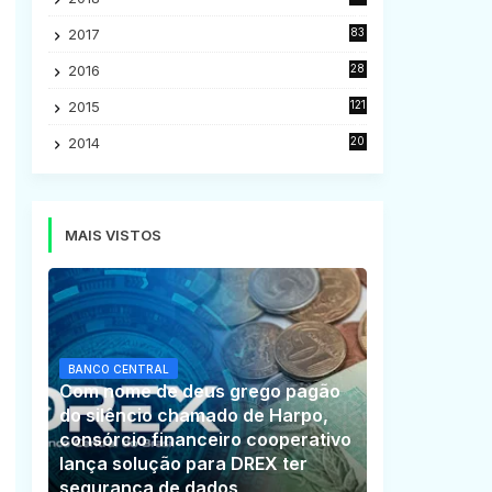
5
2017
83
5
2016
28
9
2015
121
8
2014
20
16
MAIS VISTOS
BANCO CENTRAL
Com nome de deus grego pagão
do silêncio chamado de Harpo,
consórcio financeiro cooperativo
lança solução para DREX ter
segurança de dados