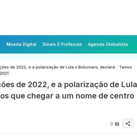
Moeda Digital
Sinais E Profecias
Agenda Globalista
ções de 2022, e a polarização de Lula x Bolsonaro, declara: ¨Temos
 2021¨
ções de 2022, e a polarização de Lul
mos que chegar a um nome de centro
share
0