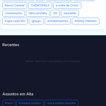
Banco Central
CHEMTRAILS
a volta de Cristo
Cristianismo
falso profeta
6G
neuralink
Papa Leão XIV
Igrejas
extraterrestres
Affinity Partners
Recentes
Error:
Nenhum resultado encontrado
Assuntos em Alta
Brasil
Estados Unidos
nova ordem mundial