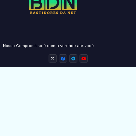
Nosso Compromisso é com a verdade até você
Início
Contato
Sobre Nós
Envie Seu Post
© 2026 Bastidores Da Net
❤
-
Blogger Templates
at Piki
Templates | Distributed by
Free Blogger Templates