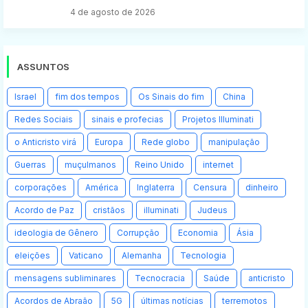
4 de agosto de 2026
ASSUNTOS
Israel
fim dos tempos
Os Sinais do fim
China
Redes Sociais
sinais e profecias
Projetos Illuminati
o Anticristo virá
Europa
Rede globo
manipulação
Guerras
muçulmanos
Reino Unido
internet
corporações
América
Inglaterra
Censura
dinheiro
Acordo de Paz
cristãos
illuminati
Judeus
ideologia de Gênero
Corrupção
Economia
Ásia
eleições
Vaticano
Alemanha
Tecnologia
mensagens subliminares
Tecnocracia
Saúde
anticristo
Acordos de Abraão
5G
últimas notícias
terremotos