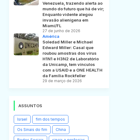
Venezuela, trazendo alerta ao
mundo do futuro que há de vir;
Enquanto vidente alegou
invasão alienígena em
Miami/FL
27 de junho de 2026
América
Soledad Miller e Michael
Edward Miller: Casal que
roubou amostras dos vírus
H1N1 e H3N2 de Laboratório
da Unicamp, tem vínculos
com a USAID e a ONE HEALTH
da Família Rockfeller
29 de março de 2026
ASSUNTOS
Israel
fim dos tempos
Os Sinais do fim
China
Redes Sociais
sinais e profecias