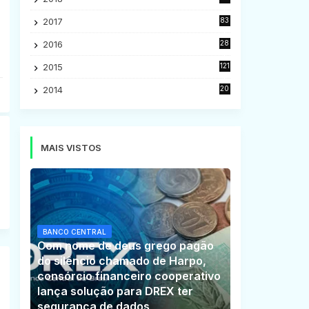
5
2017
83
5
2016
28
9
2015
121
8
2014
20
16
MAIS VISTOS
BANCO CENTRAL
Com nome de deus grego pagão
do silêncio chamado de Harpo,
consórcio financeiro cooperativo
lança solução para DREX ter
segurança de dados