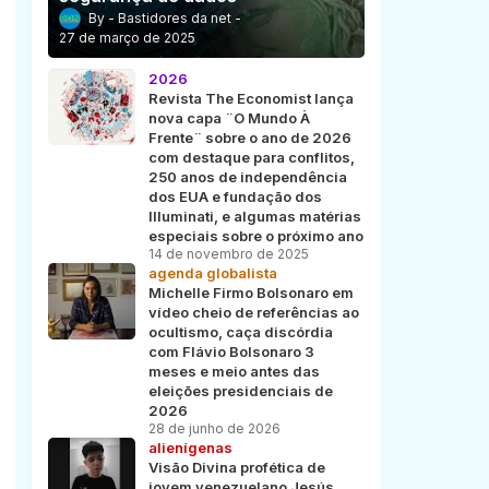
Bastidores da net
27 de março de 2025
2026
Revista The Economist lança
nova capa ¨O Mundo À
Frente¨ sobre o ano de 2026
com destaque para conflitos,
250 anos de independência
dos EUA e fundação dos
Illuminati, e algumas matérias
especiais sobre o próximo ano
14 de novembro de 2025
agenda globalista
Michelle Firmo Bolsonaro em
vídeo cheio de referências ao
ocultismo, caça discórdia
com Flávio Bolsonaro 3
meses e meio antes das
eleições presidenciais de
2026
28 de junho de 2026
alienígenas
Visão Divina profética de
jovem venezuelano Jesús