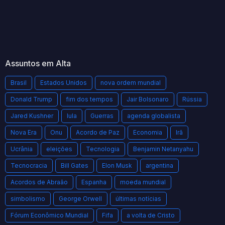
Assuntos em Alta
Brasil
Estados Unidos
nova ordem mundial
Donald Trump
fim dos tempos
Jair Bolsonaro
Rússia
Jared Kushner
lula
Guerras
agenda globalista
Nova Era
Onu
Acordo de Paz
Economia
Irã
Ucrânia
eleições
Tecnologia
Benjamin Netanyahu
Tecnocracia
Bill Gates
Elon Musk
argentina
Acordos de Abraão
Espanha
moeda mundial
simbolismo
George Orwell
últimas notícias
Fórum Econômico Mundial
Fifa
a volta de Cristo