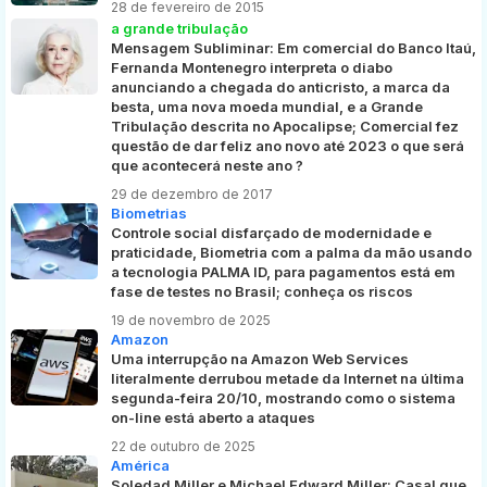
28 de fevereiro de 2015
a grande tribulação
Mensagem Subliminar: Em comercial do Banco Itaú,
Fernanda Montenegro interpreta o diabo
anunciando a chegada do anticristo, a marca da
besta, uma nova moeda mundial, e a Grande
Tribulação descrita no Apocalipse; Comercial fez
questão de dar feliz ano novo até 2023 o que será
que acontecerá neste ano ?
29 de dezembro de 2017
Biometrias
Controle social disfarçado de modernidade e
praticidade, Biometria com a palma da mão usando
a tecnologia PALMA ID, para pagamentos está em
fase de testes no Brasil; conheça os riscos
19 de novembro de 2025
Amazon
Uma interrupção na Amazon Web Services
literalmente derrubou metade da Internet na última
segunda-feira 20/10, mostrando como o sistema
on-line está aberto a ataques
22 de outubro de 2025
América
Soledad Miller e Michael Edward Miller: Casal que