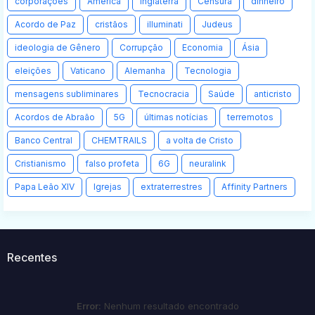
corporações
América
Inglaterra
Censura
dinheiro
Acordo de Paz
cristãos
illuminati
Judeus
ideologia de Gênero
Corrupção
Economia
Ásia
eleições
Vaticano
Alemanha
Tecnologia
mensagens subliminares
Tecnocracia
Saúde
anticristo
Acordos de Abraão
5G
últimas notícias
terremotos
Banco Central
CHEMTRAILS
a volta de Cristo
Cristianismo
falso profeta
6G
neuralink
Papa Leão XIV
Igrejas
extraterrestres
Affinity Partners
Recentes
Error:
Nenhum resultado encontrado