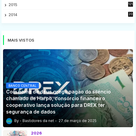
2015
121
8
2014
20
16
MAIS VISTOS
BANCO CENTRAL
Com nome de deus grego pagão do silêncio
chamado de Harpo, consórcio financeiro
cooperativo lança solução para DREX ter
segurança de dados
Bastidores da net
27 de março de 2025
2026