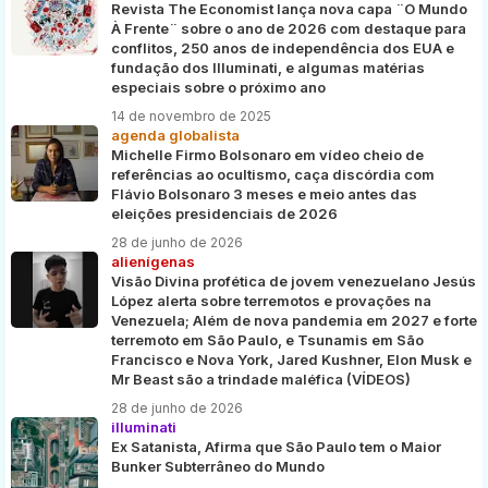
Revista The Economist lança nova capa ¨O Mundo
À Frente¨ sobre o ano de 2026 com destaque para
conflitos, 250 anos de independência dos EUA e
fundação dos Illuminati, e algumas matérias
especiais sobre o próximo ano
14 de novembro de 2025
agenda globalista
Michelle Firmo Bolsonaro em vídeo cheio de
referências ao ocultismo, caça discórdia com
Flávio Bolsonaro 3 meses e meio antes das
eleições presidenciais de 2026
28 de junho de 2026
alienígenas
Visão Divina profética de jovem venezuelano Jesús
López alerta sobre terremotos e provações na
Venezuela; Além de nova pandemia em 2027 e forte
terremoto em São Paulo, e Tsunamis em São
Francisco e Nova York, Jared Kushner, Elon Musk e
Mr Beast são a trindade maléfica (VÍDEOS)
28 de junho de 2026
illuminati
Ex Satanista, Afirma que São Paulo tem o Maior
Bunker Subterrâneo do Mundo