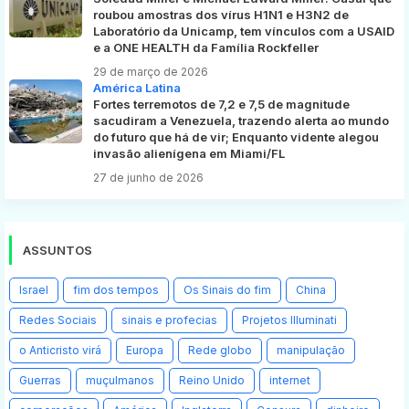
roubou amostras dos vírus H1N1 e H3N2 de
Laboratório da Unicamp, tem vínculos com a USAID
e a ONE HEALTH da Família Rockfeller
29 de março de 2026
América Latina
Fortes terremotos de 7,2 e 7,5 de magnitude
sacudiram a Venezuela, trazendo alerta ao mundo
do futuro que há de vir; Enquanto vidente alegou
invasão alienígena em Miami/FL
27 de junho de 2026
ASSUNTOS
Israel
fim dos tempos
Os Sinais do fim
China
Redes Sociais
sinais e profecias
Projetos Illuminati
o Anticristo virá
Europa
Rede globo
manipulação
Guerras
muçulmanos
Reino Unido
internet