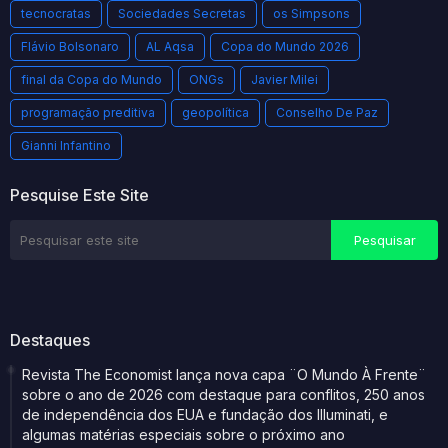
tecnocratas
Sociedades Secretas
os Simpsons
Flávio Bolsonaro
AL Aqsa
Copa do Mundo 2026
final da Copa do Mundo
ONGs
Javier Milei
programação preditiva
geopolítica
Conselho De Paz
Gianni Infantino
Pesquise Este Site
Destaques
Revista The Economist lança nova capa ¨O Mundo À Frente¨
sobre o ano de 2026 com destaque para conflitos, 250 anos
de independência dos EUA e fundação dos Illuminati, e
algumas matérias especiais sobre o próximo ano