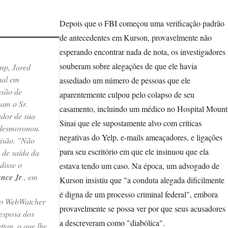
Depois que o FBI começou uma verificação padrão
de antecedentes em Kurson, provavelmente não
esperando encontrar nada de nota, os investigadores
souberam sobre alegações de que ele havia
mp, Jared
ual em
assediado um número de pessoas que ele
asão de
aparentemente culpou pelo colapso de seu
am o Sr.
casamento, incluindo um médico no Hospital Mount
ador de sua
Sinai que ele supostamente alvo com críticas
 desmoronou.
negativas do Yelp, e-mails ameaçadores, e ligações
risão. "Não
para seu escritório em que ele insinuou que ela
 de saída da
disse o
estava tendo um caso. Na época, um advogado de
nce Jr
., em
Kurson insistiu que "a conduta alegada dificilmente
é digna de um processo criminal federal", embora
do WebWatcher
provavelmente se possa ver por que seus acusadores
esposa dos
a descreveram como "diabólica".
tan, o que lhe