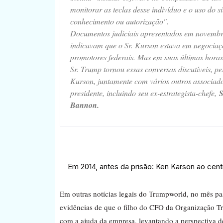
monitorar as teclas desse indivíduo e o uso do s
conhecimento ou autorização".
Documentos judiciais apresentados em novemb
indicavam que o Sr. Kurson estava em negociaç
promotores federais. Mas em suas últimas horas
Sr. Trump tornou essas conversas discutíveis, p
Kurson, juntamente com vários outros associad
presidente, incluindo seu ex-estrategista-chefe,
S
Bannon.
Em 2014, antes da prisão: Ken Karson ao centr
Em outras notícias legais do Trumpworld, no mês p
evidências de que o filho do CFO da Organização 
com a ajuda da empresa, levantando a perspectiva de