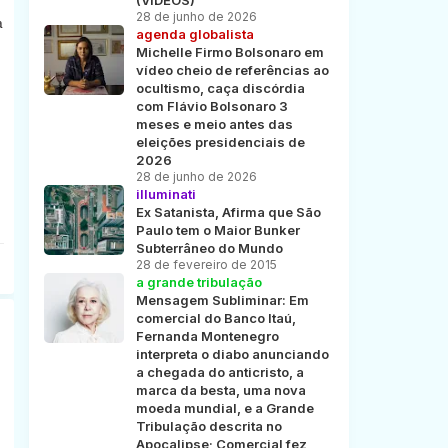
(VÍDEOS)
28 de junho de 2026
a
agenda globalista
Michelle Firmo Bolsonaro em
vídeo cheio de referências ao
ocultismo, caça discórdia
com Flávio Bolsonaro 3
meses e meio antes das
eleições presidenciais de
2026
28 de junho de 2026
illuminati
Ex Satanista, Afirma que São
Paulo tem o Maior Bunker
Subterrâneo do Mundo
28 de fevereiro de 2015
a grande tribulação
Mensagem Subliminar: Em
comercial do Banco Itaú,
Fernanda Montenegro
interpreta o diabo anunciando
a chegada do anticristo, a
marca da besta, uma nova
moeda mundial, e a Grande
Tribulação descrita no
Apocalipse; Comercial fez