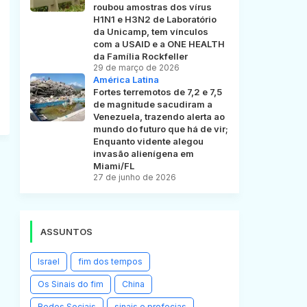
roubou amostras dos vírus
H1N1 e H3N2 de Laboratório
da Unicamp, tem vínculos
com a USAID e a ONE HEALTH
da Família Rockfeller
29 de março de 2026
América Latina
Fortes terremotos de 7,2 e 7,5
de magnitude sacudiram a
Venezuela, trazendo alerta ao
mundo do futuro que há de vir;
Enquanto vidente alegou
invasão alienígena em
Miami/FL
27 de junho de 2026
ASSUNTOS
Israel
fim dos tempos
Os Sinais do fim
China
Redes Sociais
sinais e profecias