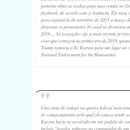
permitiu obter as senhas para suas contas no G
facebook, de acordo com a denúncia. Ele usou o 
para espioná-la de setembro de 2015 a março d
disseram os promotores. O casal se divorciou e
2016.... As acusações são a mais recente revira
caso que começou na primavera de 2018, quan
Trump nomeou o Sr. Kurson para um lugar no c
National Endowment for the Humanities.
Uma nota de rodapé na queixa federal mencion
do comportamento pelo qual ele estava sendo ac
Kurson havia se envolvido em um padrão de ass
incluía "instalar software no computador de um