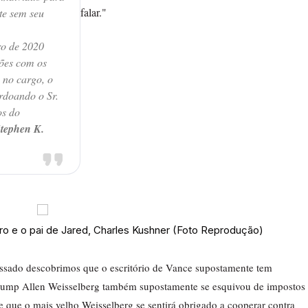
falar."
ite sem seu
ro de 2020
ões com os
 no cargo, o
erdoando o Sr.
os do
tephen K.
o e o pai de Jared, Charles Kushner (Foto Reprodução)
assado descobrimos que o escritório de Vance supostamente tem
Trump Allen Weisselberg também supostamente se esquivou de impostos
 que o mais velho Weisselberg se sentirá obrigado a cooperar contra