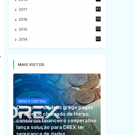
5
2017
83
5
2016
28
9
2015
121
8
2014
20
16
o
MAIS VISTOS
BANCO CENTRAL
Com nome de deus grego pagão
do silêncio chamado de Harpo,
consórcio financeiro cooperativo
lança solução para DREX ter
segurança de dados