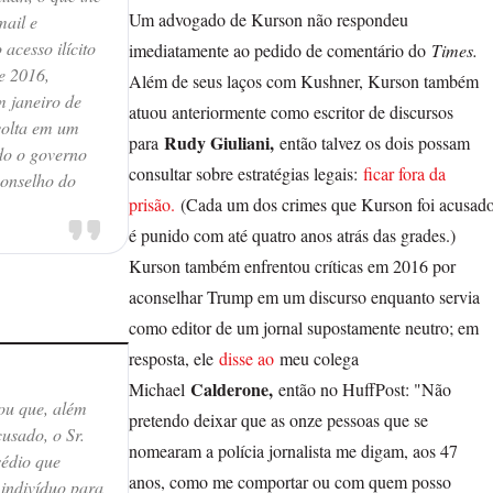
Um advogado de Kurson não respondeu
mail e
acesso ilícito
imediatamente ao pedido de comentário do
Times.
e 2016,
Além de seus laços com Kushner, Kurson também
m janeiro de
atuou anteriormente como escritor de discursos
volta em um
Rudy Giuliani,
para
então talvez os dois possam
do o governo
consultar sobre estratégias legais:
ficar fora da
onselho do
prisão.
(Cada um dos crimes que Kurson foi acusad
é punido com até quatro anos atrás das grades.)
Kurson também enfrentou críticas em 2016 por
aconselhar Trump em um discurso enquanto servia
como editor de um jornal supostamente neutro; em
resposta, ele
disse ao
meu colega
Calderone,
Michael
então no HuffPost: "Não
ou que, além
pretendo deixar que as onze pessoas que se
usado, o Sr.
nomearam a polícia jornalista me digam, aos 47
édio que
anos, como me comportar ou com quem posso
 indivíduo para