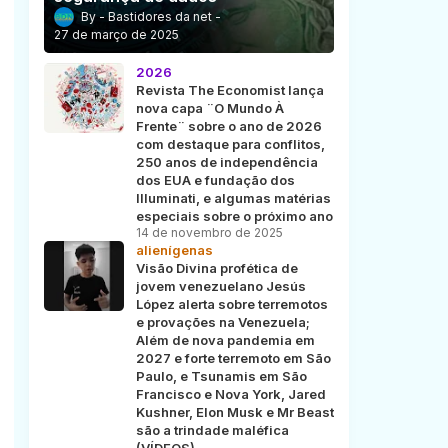
Bastidores da net
27 de março de 2025
2026
Revista The Economist lança
nova capa ¨O Mundo À
Frente¨ sobre o ano de 2026
com destaque para conflitos,
250 anos de independência
dos EUA e fundação dos
Illuminati, e algumas matérias
especiais sobre o próximo ano
14 de novembro de 2025
alienígenas
Visão Divina profética de
jovem venezuelano Jesús
López alerta sobre terremotos
e provações na Venezuela;
Além de nova pandemia em
2027 e forte terremoto em São
Paulo, e Tsunamis em São
Francisco e Nova York, Jared
Kushner, Elon Musk e Mr Beast
são a trindade maléfica