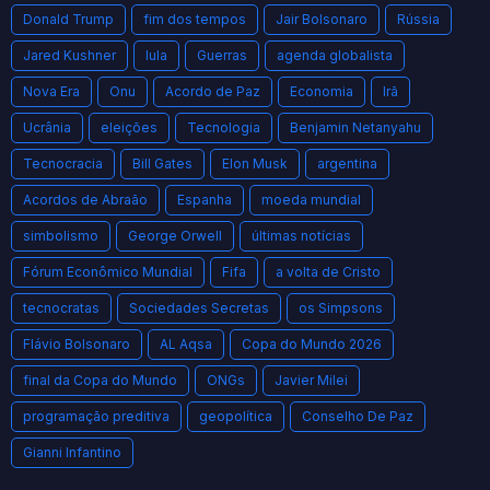
Donald Trump
fim dos tempos
Jair Bolsonaro
Rússia
Jared Kushner
lula
Guerras
agenda globalista
Nova Era
Onu
Acordo de Paz
Economia
Irã
Ucrânia
eleições
Tecnologia
Benjamin Netanyahu
Tecnocracia
Bill Gates
Elon Musk
argentina
Acordos de Abraão
Espanha
moeda mundial
simbolismo
George Orwell
últimas notícias
Fórum Econômico Mundial
Fifa
a volta de Cristo
tecnocratas
Sociedades Secretas
os Simpsons
Flávio Bolsonaro
AL Aqsa
Copa do Mundo 2026
final da Copa do Mundo
ONGs
Javier Milei
programação preditiva
geopolítica
Conselho De Paz
Gianni Infantino