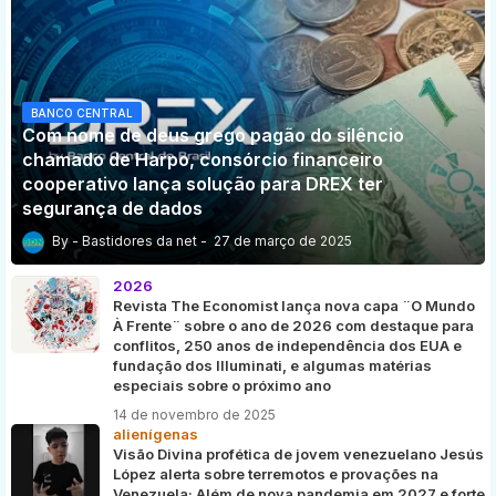
BANCO CENTRAL
Com nome de deus grego pagão do silêncio
chamado de Harpo, consórcio financeiro
cooperativo lança solução para DREX ter
segurança de dados
Bastidores da net
27 de março de 2025
2026
Revista The Economist lança nova capa ¨O Mundo
À Frente¨ sobre o ano de 2026 com destaque para
conflitos, 250 anos de independência dos EUA e
fundação dos Illuminati, e algumas matérias
especiais sobre o próximo ano
14 de novembro de 2025
alienígenas
Visão Divina profética de jovem venezuelano Jesús
López alerta sobre terremotos e provações na
Venezuela; Além de nova pandemia em 2027 e forte