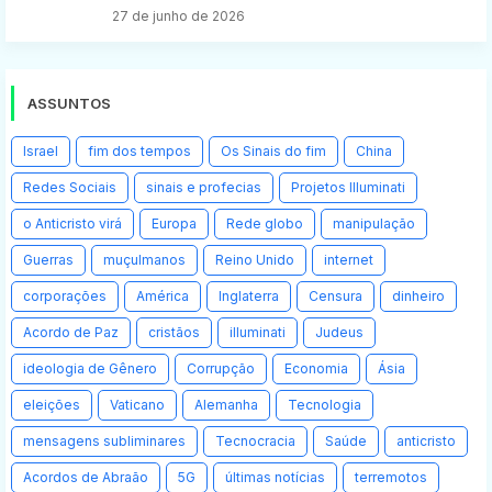
27 de junho de 2026
ASSUNTOS
Israel
fim dos tempos
Os Sinais do fim
China
Redes Sociais
sinais e profecias
Projetos Illuminati
o Anticristo virá
Europa
Rede globo
manipulação
Guerras
muçulmanos
Reino Unido
internet
corporações
América
Inglaterra
Censura
dinheiro
Acordo de Paz
cristãos
illuminati
Judeus
ideologia de Gênero
Corrupção
Economia
Ásia
eleições
Vaticano
Alemanha
Tecnologia
mensagens subliminares
Tecnocracia
Saúde
anticristo
Acordos de Abraão
5G
últimas notícias
terremotos