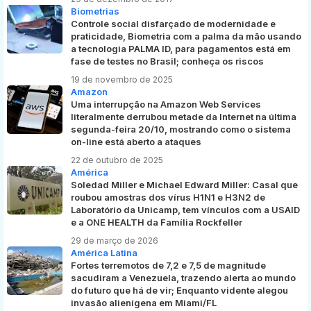
Biometrias
Controle social disfarçado de modernidade e
praticidade, Biometria com a palma da mão usando
a tecnologia PALMA ID, para pagamentos está em
fase de testes no Brasil; conheça os riscos
19 de novembro de 2025
Amazon
Uma interrupção na Amazon Web Services
literalmente derrubou metade da Internet na última
segunda-feira 20/10, mostrando como o sistema
on-line está aberto a ataques
22 de outubro de 2025
América
Soledad Miller e Michael Edward Miller: Casal que
roubou amostras dos vírus H1N1 e H3N2 de
Laboratório da Unicamp, tem vínculos com a USAID
e a ONE HEALTH da Família Rockfeller
29 de março de 2026
América Latina
Fortes terremotos de 7,2 e 7,5 de magnitude
sacudiram a Venezuela, trazendo alerta ao mundo
do futuro que há de vir; Enquanto vidente alegou
invasão alienígena em Miami/FL