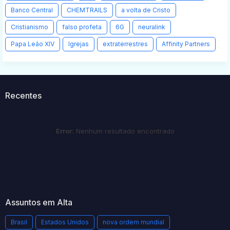
Banco Central
CHEMTRAILS
a volta de Cristo
Cristianismo
falso profeta
6G
neuralink
Papa Leão XIV
Igrejas
extraterrestres
Affinity Partners
Recentes
Error:
Nenhum resultado encontrado
Assuntos em Alta
Brasil
Estados Unidos
nova ordem mundial