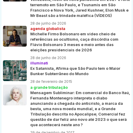
terremoto em São Paulo, e Tsunamis em São
Francisco e Nova York, Jared Kushner, Elon Musk e
Mr Beast são a trindade maléfica (VÍDEOS)
28 de junho de 2026
agenda globalista
Michelle Firmo Bolsonaro em vídeo cheio de
referências ao ocultismo, caça discórdia com
Flávio Bolsonaro 3 meses e meio antes das
eleições presidenciais de 2026
28 de junho de 2026
illuminati
Ex Satanista, Afirma que São Paulo tem o Maior
Bunker Subterrâneo do Mundo
28 de fevereiro de 2015
a grande tribulação
Mensagem Subliminar: Em comercial do Banco Itaú,
Fernanda Montenegro interpreta o diabo
anunciando a chegada do anticristo, a marca da
besta, uma nova moeda mundial, e a Grande
Tribulação descrita no Apocalipse; Comercial fez
questão de dar feliz ano novo até 2023 o que será
que acontecerá neste ano ?
29 de dezembro de 2017