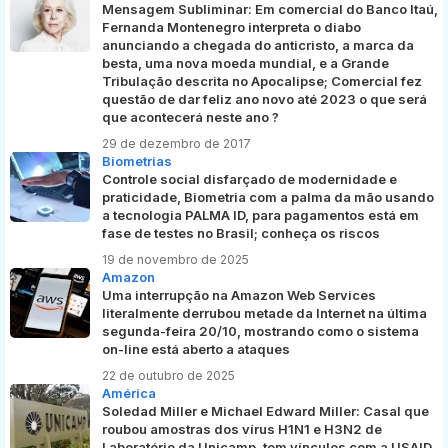
Mensagem Subliminar: Em comercial do Banco Itaú,
Fernanda Montenegro interpreta o diabo
anunciando a chegada do anticristo, a marca da
besta, uma nova moeda mundial, e a Grande
Tribulação descrita no Apocalipse; Comercial fez
questão de dar feliz ano novo até 2023 o que será
que acontecerá neste ano ?
29 de dezembro de 2017
Biometrias
Controle social disfarçado de modernidade e
praticidade, Biometria com a palma da mão usando
a tecnologia PALMA ID, para pagamentos está em
fase de testes no Brasil; conheça os riscos
19 de novembro de 2025
Amazon
Uma interrupção na Amazon Web Services
literalmente derrubou metade da Internet na última
segunda-feira 20/10, mostrando como o sistema
on-line está aberto a ataques
22 de outubro de 2025
América
Soledad Miller e Michael Edward Miller: Casal que
roubou amostras dos vírus H1N1 e H3N2 de
Laboratório da Unicamp, tem vínculos com a USAID