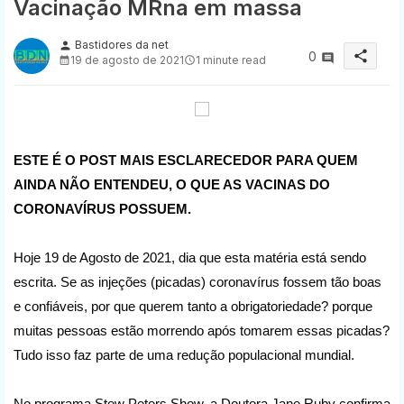
Vacinação MRna em massa
Bastidores da net
person
share
0
19 de agosto de 2021
1 minute read
ESTE É O POST MAIS ESCLARECEDOR PARA QUEM
AINDA NÃO ENTENDEU, O QUE AS VACINAS DO
CORONAVÍRUS POSSUEM.
Hoje 19 de Agosto de 2021, dia que esta matéria está sendo
escrita. Se as injeções (picadas) coronavírus fossem tão boas
e confiáveis, por que querem tanto a obrigatoriedade? porque
muitas pessoas estão morrendo após tomarem essas picadas?
Tudo isso faz parte de uma redução populacional mundial.
No programa Stew Peters Show, a Doutora Jane Ruby confirma