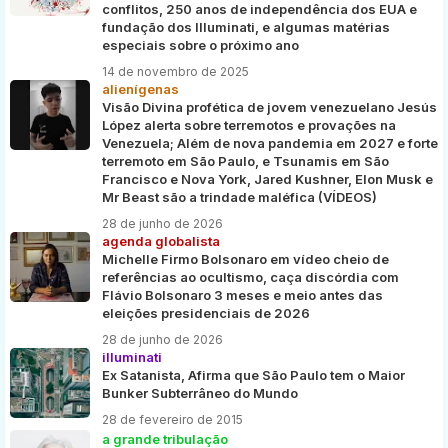
conflitos, 250 anos de independência dos EUA e
fundação dos Illuminati, e algumas matérias
especiais sobre o próximo ano
14 de novembro de 2025
alienígenas
Visão Divina profética de jovem venezuelano Jesús
López alerta sobre terremotos e provações na
Venezuela; Além de nova pandemia em 2027 e forte
terremoto em São Paulo, e Tsunamis em São
Francisco e Nova York, Jared Kushner, Elon Musk e
Mr Beast são a trindade maléfica (VÍDEOS)
28 de junho de 2026
agenda globalista
Michelle Firmo Bolsonaro em vídeo cheio de
referências ao ocultismo, caça discórdia com
Flávio Bolsonaro 3 meses e meio antes das
eleições presidenciais de 2026
28 de junho de 2026
illuminati
Ex Satanista, Afirma que São Paulo tem o Maior
Bunker Subterrâneo do Mundo
28 de fevereiro de 2015
a grande tribulação