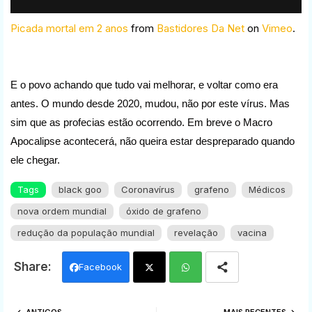
Picada mortal em 2 anos
from
Bastidores Da Net
on
Vimeo
.
E o povo achando que tudo vai melhorar, e voltar como era
antes. O mundo desde 2020, mudou, não por este vírus. Mas
sim que as profecias estão ocorrendo. Em breve o Macro
Apocalipse acontecerá, não queira estar despreparado quando
ele chegar.
Tags
black goo
Coronavírus
grafeno
Médicos
nova ordem mundial
óxido de grafeno
redução da população mundial
revelação
vacina
Facebook
Twi
Wh
ANTIGOS
MAIS RECENTES