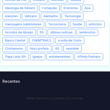
ideologia de Gênero
Corrupção
Economia
Ásia
eleições
Vaticano
Alemanha
Tecnologia
mensagens subliminares
Tecnocracia
Saúde
anticristo
Acordos de Abraão
5G
últimas notícias
terremotos
Banco Central
CHEMTRAILS
a volta de Cristo
Cristianismo
falso profeta
6G
neuralink
Papa Leão XIV
Igrejas
extraterrestres
Affinity Partners
Recentes
Error:
Nenhum resultado encontrado