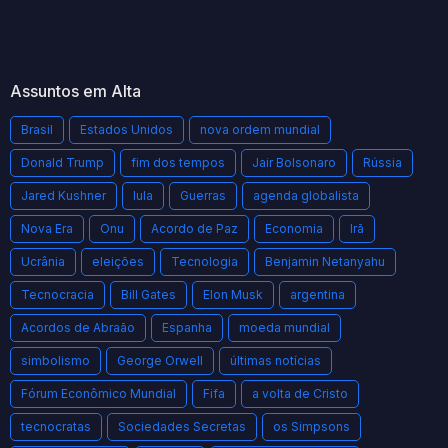
Assuntos em Alta
Brasil
Estados Unidos
nova ordem mundial
Donald Trump
fim dos tempos
Jair Bolsonaro
Rússia
Jared Kushner
lula
Guerras
agenda globalista
Nova Era
Onu
Acordo de Paz
Economia
Irã
Ucrânia
eleições
Tecnologia
Benjamin Netanyahu
Tecnocracia
Bill Gates
Elon Musk
argentina
Acordos de Abraão
Espanha
moeda mundial
simbolismo
George Orwell
últimas notícias
Fórum Econômico Mundial
Fifa
a volta de Cristo
tecnocratas
Sociedades Secretas
os Simpsons