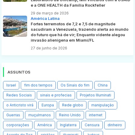
e a ONE HEALTH da Família Rockfeller
29 de março de 2026
América Latina
Fortes terremotos de 7,2 e 7,5 de magnitude
sacudiram a Venezuela, trazendo alerta ao mundo
do futuro que há de vir; Enquanto vidente alegou
invasão alienígena em Miami/FL
27 de junho de 2026
ASSUNTOS
Israel
fim dos tempos
Os Sinais do fim
China
Redes Sociais
sinais e profecias
Projetos Illuminati
o Anticristo virá
Europa
Rede globo
manipulação
Guerras
muçulmanos
Reino Unido
internet
corporações
América
Inglaterra
Censura
dinheiro
Acordo de Paz
cristãos
illuminati
Judeus