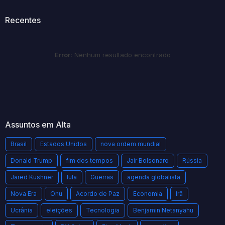
Recentes
Error:
Nenhum resultado encontrado
Assuntos em Alta
Brasil
Estados Unidos
nova ordem mundial
Donald Trump
fim dos tempos
Jair Bolsonaro
Rússia
Jared Kushner
lula
Guerras
agenda globalista
Nova Era
Onu
Acordo de Paz
Economia
Irã
Ucrânia
eleições
Tecnologia
Benjamin Netanyahu