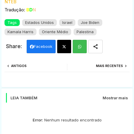
NTEB
Tradução:
B
D
N
Tags
Estados Unidos
Israel
Joe Biden
Kamala Harris
Oriente Médio
Palestina
Facebook
Twi
Wh
ANTIGOS
MAIS RECENTES
tter
ats
app
LEIA TAMBÉM
Mostrar mais
Error:
Nenhum resultado encontrado