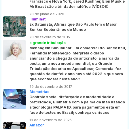
Francisco e Nova York, Jared Kushner, Elon Musk e
Mr Beast são a trindade maléfica (VÍDEOS)
28 de junho de 2026
illuminati
Ex Satanista, Afirma que São Paulo tem o Maior
Bunker Subterrâneo do Mundo
28 de fevereiro de 2015
a grande tribulação
Mensagem Subliminar: Em comercial do Banco Itaú,
Fernanda Montenegro interpreta o diabo
anunciando a chegada do anticristo, a marca da
besta, uma nova moeda mundial, e a Grande
Tribulação descrita no Apocalipse; Comercial fez
questão de dar feliz ano novo até 2023 o que será
que acontecerá neste ano ?
29 de dezembro de 2017
Biometrias
Controle social disfarçado de modernidade e
praticidade, Biometria com a palma da mão usando
a tecnologia PALMA ID, para pagamentos está em
fase de testes no Brasil; conheça os riscos
19 de novembro de 2025
Amazon