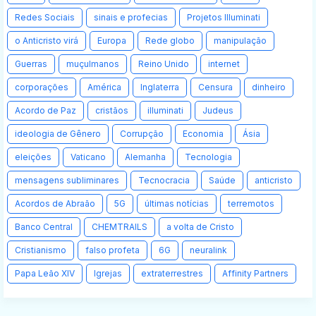
Redes Sociais
sinais e profecias
Projetos Illuminati
o Anticristo virá
Europa
Rede globo
manipulação
Guerras
muçulmanos
Reino Unido
internet
corporações
América
Inglaterra
Censura
dinheiro
Acordo de Paz
cristãos
illuminati
Judeus
ideologia de Gênero
Corrupção
Economia
Ásia
eleições
Vaticano
Alemanha
Tecnologia
mensagens subliminares
Tecnocracia
Saúde
anticristo
Acordos de Abraão
5G
últimas notícias
terremotos
Banco Central
CHEMTRAILS
a volta de Cristo
Cristianismo
falso profeta
6G
neuralink
Papa Leão XIV
Igrejas
extraterrestres
Affinity Partners