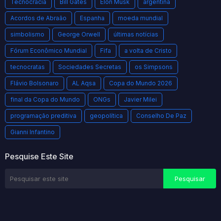
Tecnocracia
Bill Gates
Elon Musk
argentina
Acordos de Abraão
Espanha
moeda mundial
simbolismo
George Orwell
últimas notícias
Fórum Econômico Mundial
Fifa
a volta de Cristo
tecnocratas
Sociedades Secretas
os Simpsons
Flávio Bolsonaro
AL Aqsa
Copa do Mundo 2026
final da Copa do Mundo
ONGs
Javier Milei
programação preditiva
geopolítica
Conselho De Paz
Gianni Infantino
Pesquise Este Site