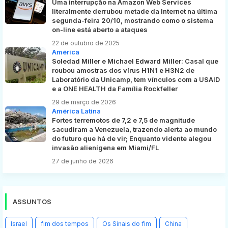
Uma interrupção na Amazon Web Services
literalmente derrubou metade da Internet na última
segunda-feira 20/10, mostrando como o sistema
on-line está aberto a ataques
22 de outubro de 2025
América
Soledad Miller e Michael Edward Miller: Casal que
roubou amostras dos vírus H1N1 e H3N2 de
Laboratório da Unicamp, tem vínculos com a USAID
e a ONE HEALTH da Família Rockfeller
29 de março de 2026
América Latina
Fortes terremotos de 7,2 e 7,5 de magnitude
sacudiram a Venezuela, trazendo alerta ao mundo
do futuro que há de vir; Enquanto vidente alegou
invasão alienígena em Miami/FL
27 de junho de 2026
ASSUNTOS
Israel
fim dos tempos
Os Sinais do fim
China