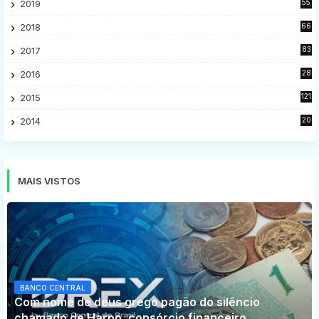
2019
55
9
2018
66
5
2017
83
5
2016
28
9
2015
121
8
2014
20
16
MAIS VISTOS
BANCO CENTRAL
Com nome de deus grego pagão do silêncio
chamado de Harpo, consórcio financeiro