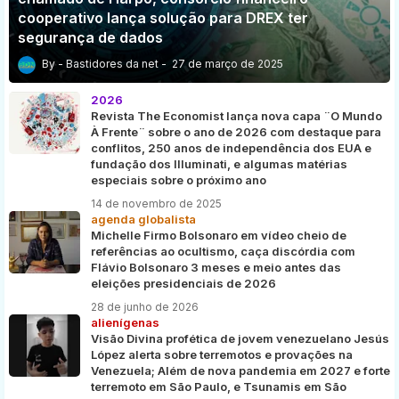
cooperativo lança solução para DREX ter
segurança de dados
Bastidores da net
27 de março de 2025
2026
Revista The Economist lança nova capa ¨O Mundo
À Frente¨ sobre o ano de 2026 com destaque para
conflitos, 250 anos de independência dos EUA e
fundação dos Illuminati, e algumas matérias
especiais sobre o próximo ano
14 de novembro de 2025
agenda globalista
Michelle Firmo Bolsonaro em vídeo cheio de
referências ao ocultismo, caça discórdia com
Flávio Bolsonaro 3 meses e meio antes das
eleições presidenciais de 2026
28 de junho de 2026
alienígenas
Visão Divina profética de jovem venezuelano Jesús
López alerta sobre terremotos e provações na
Venezuela; Além de nova pandemia em 2027 e forte
terremoto em São Paulo, e Tsunamis em São