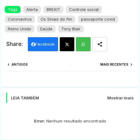
Tags
Alerta
BREXIT
Controle social
Coronavírus
Os Sinais do fim
passaporte covid
Reino Unido
Saúde
Tony Blair
Facebook
Twi
Wh
ANTIGOS
MAIS RECENTES
tter
ats
app
LEIA TAMBÉM
Mostrar mais
Error:
Nenhum resultado encontrado