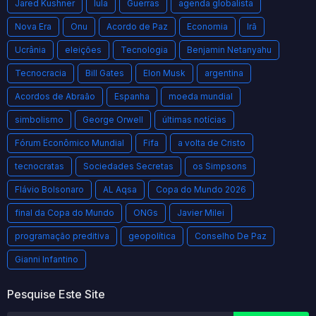
Jared Kushner
lula
Guerras
agenda globalista
Nova Era
Onu
Acordo de Paz
Economia
Irã
Ucrânia
eleições
Tecnologia
Benjamin Netanyahu
Tecnocracia
Bill Gates
Elon Musk
argentina
Acordos de Abraão
Espanha
moeda mundial
simbolismo
George Orwell
últimas notícias
Fórum Econômico Mundial
Fifa
a volta de Cristo
tecnocratas
Sociedades Secretas
os Simpsons
Flávio Bolsonaro
AL Aqsa
Copa do Mundo 2026
final da Copa do Mundo
ONGs
Javier Milei
programação preditiva
geopolítica
Conselho De Paz
Gianni Infantino
Pesquise Este Site