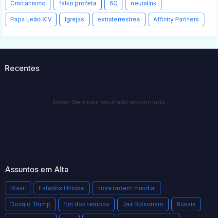
Cristianismo
falso profeta
6G
neuralink
Papa Leão XIV
Igrejas
extraterrestres
Affinity Partners
Recentes
Error:
Nenhum resultado encontrado
Assuntos em Alta
Brasil
Estados Unidos
nova ordem mundial
Donald Trump
fim dos tempos
Jair Bolsonaro
Rússia