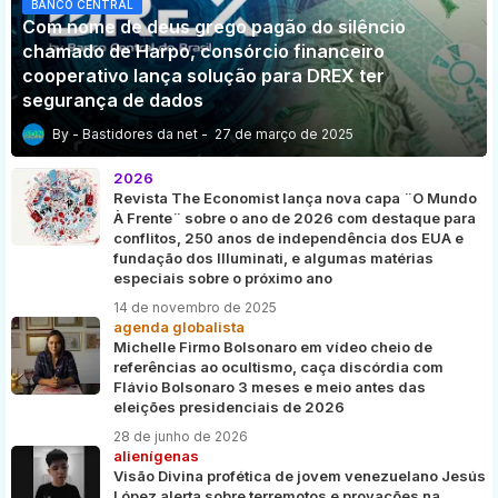
BANCO CENTRAL
Com nome de deus grego pagão do silêncio
chamado de Harpo, consórcio financeiro
cooperativo lança solução para DREX ter
segurança de dados
Bastidores da net
27 de março de 2025
2026
Revista The Economist lança nova capa ¨O Mundo
À Frente¨ sobre o ano de 2026 com destaque para
conflitos, 250 anos de independência dos EUA e
fundação dos Illuminati, e algumas matérias
especiais sobre o próximo ano
14 de novembro de 2025
agenda globalista
Michelle Firmo Bolsonaro em vídeo cheio de
referências ao ocultismo, caça discórdia com
Flávio Bolsonaro 3 meses e meio antes das
eleições presidenciais de 2026
28 de junho de 2026
alienígenas
Visão Divina profética de jovem venezuelano Jesús
López alerta sobre terremotos e provações na