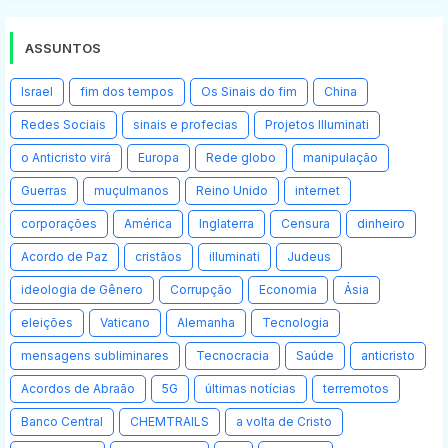
ASSUNTOS
Israel
fim dos tempos
Os Sinais do fim
China
Redes Sociais
sinais e profecias
Projetos Illuminati
o Anticristo virá
Europa
Rede globo
manipulação
Guerras
muçulmanos
Reino Unido
internet
corporações
América
Inglaterra
Censura
dinheiro
Acordo de Paz
cristãos
illuminati
Judeus
ideologia de Gênero
Corrupção
Economia
Ásia
eleições
Vaticano
Alemanha
Tecnologia
mensagens subliminares
Tecnocracia
Saúde
anticristo
Acordos de Abraão
5G
últimas notícias
terremotos
Banco Central
CHEMTRAILS
a volta de Cristo