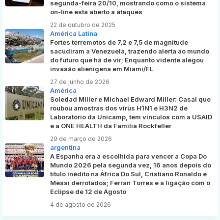
segunda-feira 20/10, mostrando como o sistema
on-line está aberto a ataques
22 de outubro de 2025
América Latina
Fortes terremotos de 7,2 e 7,5 de magnitude
sacudiram a Venezuela, trazendo alerta ao mundo
do futuro que há de vir; Enquanto vidente alegou
invasão alienígena em Miami/FL
27 de junho de 2026
América
Soledad Miller e Michael Edward Miller: Casal que
roubou amostras dos vírus H1N1 e H3N2 de
Laboratório da Unicamp, tem vínculos com a USAID
e a ONE HEALTH da Família Rockfeller
29 de março de 2026
argentina
A Espanha era a escolhida para vencer a Copa Do
Mundo 2026 pela segunda vez, 16 anos depois do
título inédito na África Do Sul, Cristiano Ronaldo e
Messi derrotados; Ferran Torres e a ligação com o
Eclipse de 12 de Agosto
4 de agosto de 2026