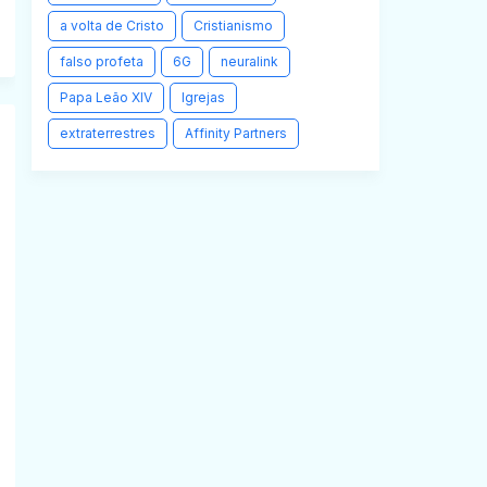
a volta de Cristo
Cristianismo
falso profeta
6G
neuralink
Papa Leão XIV
Igrejas
extraterrestres
Affinity Partners