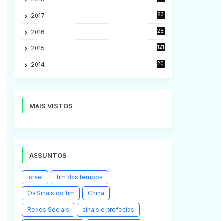
5
2017
83
5
2016
28
9
2015
121
8
2014
20
16
MAIS VISTOS
ASSUNTOS
Israel
fim dos tempos
Os Sinais do fim
China
Redes Sociais
sinais e profecias