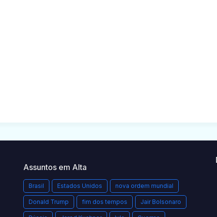
Assuntos em Alta
Brasil
Estados Unidos
nova ordem mundial
Donald Trump
fim dos tempos
Jair Bolsonaro