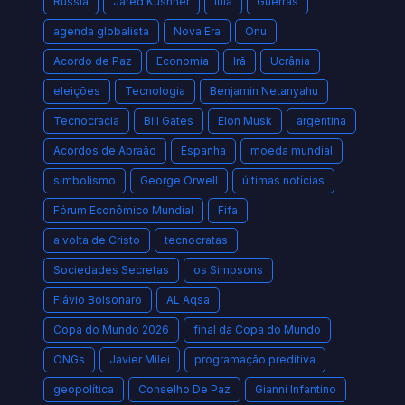
Rússia
Jared Kushner
lula
Guerras
agenda globalista
Nova Era
Onu
Acordo de Paz
Economia
Irã
Ucrânia
eleições
Tecnologia
Benjamin Netanyahu
Tecnocracia
Bill Gates
Elon Musk
argentina
Acordos de Abraão
Espanha
moeda mundial
simbolismo
George Orwell
últimas notícias
Fórum Econômico Mundial
Fifa
a volta de Cristo
tecnocratas
Sociedades Secretas
os Simpsons
Flávio Bolsonaro
AL Aqsa
Copa do Mundo 2026
final da Copa do Mundo
ONGs
Javier Milei
programação preditiva
geopolítica
Conselho De Paz
Gianni Infantino