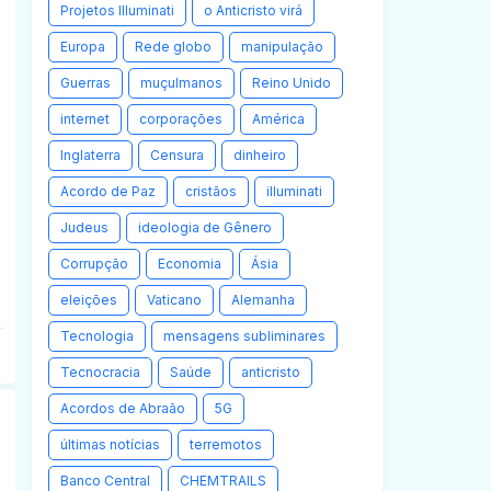
Projetos Illuminati
o Anticristo virá
Europa
Rede globo
manipulação
Guerras
muçulmanos
Reino Unido
internet
corporações
América
Inglaterra
Censura
dinheiro
Acordo de Paz
cristãos
illuminati
Judeus
ideologia de Gênero
Corrupção
Economia
Ásia
eleições
Vaticano
Alemanha
Tecnologia
mensagens subliminares
Tecnocracia
Saúde
anticristo
Acordos de Abraão
5G
últimas notícias
terremotos
Banco Central
CHEMTRAILS