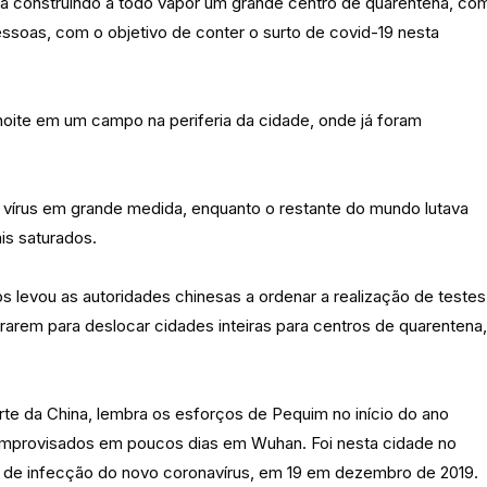
stá construindo a todo vapor um grande centro de quarentena, co
soas, com o objetivo de conter o surto de covid-19 nesta
 noite em um campo na periferia da cidade, onde já foram
o vírus em grande medida, enquanto o restante do mundo lutava
is saturados.
s levou as autoridades chinesas a ordenar a realização de testes
arem para deslocar cidades inteiras para centros de quarentena,
orte da China, lembra os esforços de Pequim no início do ano
 improvisados em poucos dias em Wuhan. Foi nesta cidade no
s de infecção do novo coronavírus, em 19 em dezembro de 2019.