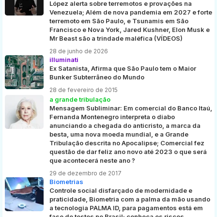
López alerta sobre terremotos e provações na
Venezuela; Além de nova pandemia em 2027 e forte
terremoto em São Paulo, e Tsunamis em São
Francisco e Nova York, Jared Kushner, Elon Musk e
Mr Beast são a trindade maléfica (VÍDEOS)
28 de junho de 2026
illuminati
Ex Satanista, Afirma que São Paulo tem o Maior
Bunker Subterrâneo do Mundo
28 de fevereiro de 2015
a grande tribulação
Mensagem Subliminar: Em comercial do Banco Itaú,
Fernanda Montenegro interpreta o diabo
anunciando a chegada do anticristo, a marca da
besta, uma nova moeda mundial, e a Grande
Tribulação descrita no Apocalipse; Comercial fez
questão de dar feliz ano novo até 2023 o que será
que acontecerá neste ano ?
29 de dezembro de 2017
Biometrias
Controle social disfarçado de modernidade e
praticidade, Biometria com a palma da mão usando
a tecnologia PALMA ID, para pagamentos está em
fase de testes no Brasil; conheça os riscos