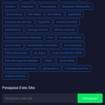
Ucrânia
eleições
Tecnologia
Benjamin Netanyahu
Tecnocracia
Bill Gates
Elon Musk
argentina
Acordos de Abraão
Espanha
moeda mundial
simbolismo
George Orwell
últimas notícias
Fórum Econômico Mundial
Fifa
a volta de Cristo
tecnocratas
Sociedades Secretas
os Simpsons
Flávio Bolsonaro
AL Aqsa
Copa do Mundo 2026
final da Copa do Mundo
ONGs
Javier Milei
programação preditiva
geopolítica
Conselho De Paz
Gianni Infantino
Pesquise Este Site