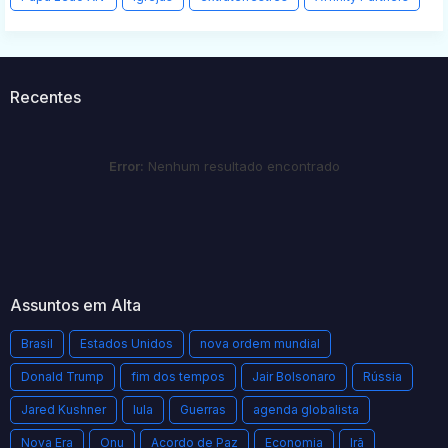
Recentes
Error:
Nenhum resultado encontrado
Assuntos em Alta
Brasil
Estados Unidos
nova ordem mundial
Donald Trump
fim dos tempos
Jair Bolsonaro
Rússia
Jared Kushner
lula
Guerras
agenda globalista
Nova Era
Onu
Acordo de Paz
Economia
Irã