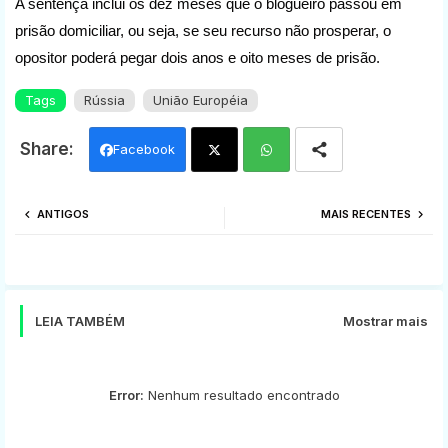
A sentença inclui os dez meses que o blogueiro passou em
prisão domiciliar, ou seja, se seu recurso não prosperar, o
opositor poderá pegar dois anos e oito meses de prisão.
Tags
Rússia
União Européia
Facebook
Twi
Wh
ANTIGOS
MAIS RECENTES
tter
ats
app
LEIA TAMBÉM
Mostrar mais
Error:
Nenhum resultado encontrado