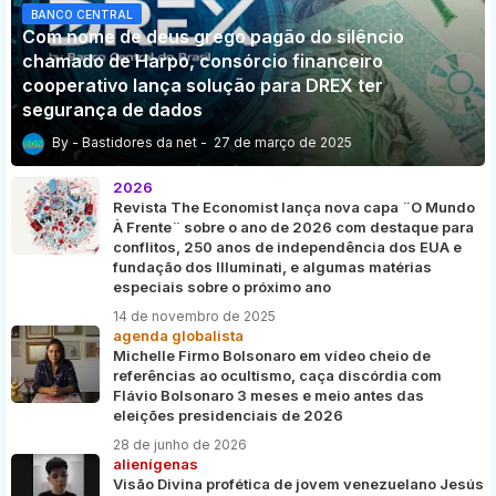
BANCO CENTRAL
Com nome de deus grego pagão do silêncio
chamado de Harpo, consórcio financeiro
cooperativo lança solução para DREX ter
segurança de dados
Bastidores da net
27 de março de 2025
2026
Revista The Economist lança nova capa ¨O Mundo
À Frente¨ sobre o ano de 2026 com destaque para
conflitos, 250 anos de independência dos EUA e
fundação dos Illuminati, e algumas matérias
especiais sobre o próximo ano
14 de novembro de 2025
agenda globalista
Michelle Firmo Bolsonaro em vídeo cheio de
referências ao ocultismo, caça discórdia com
Flávio Bolsonaro 3 meses e meio antes das
eleições presidenciais de 2026
28 de junho de 2026
alienígenas
Visão Divina profética de jovem venezuelano Jesús