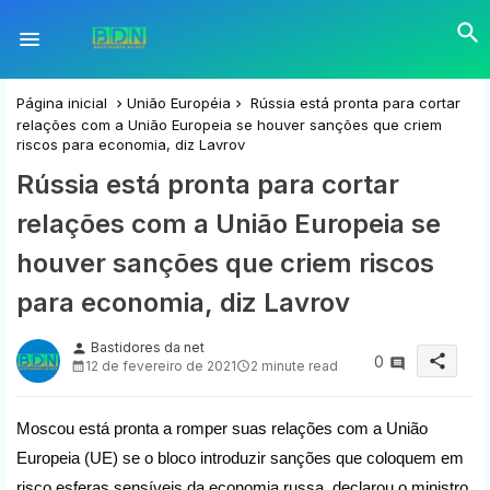
Página inicial
União Européia
Rússia está pronta para cortar
relações com a União Europeia se houver sanções que criem
riscos para economia, diz Lavrov
Rússia está pronta para cortar
relações com a União Europeia se
houver sanções que criem riscos
para economia, diz Lavrov
Bastidores da net
person
share
0
12 de fevereiro de 2021
2 minute read
Moscou está pronta a romper suas relações com a União
Europeia (UE) se o bloco introduzir sanções que coloquem em
risco esferas sensíveis da economia russa, declarou o ministro