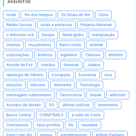
ASSUNTOS
Israel
fim dos tempos
Os Sinais do fim
China
Redes Sociais
sinais e profecias
Projetos Illuminati
o Anticristo virá
Europa
Rede globo
manipulação
Guerras
muçulmanos
Reino Unido
internet
corporações
América
Inglaterra
Censura
dinheiro
Acordo de Paz
cristãos
illuminati
Judeus
ideologia de Gênero
Corrupção
Economia
Ásia
eleições
Vaticano
Alemanha
Tecnologia
mensagens subliminares
Tecnocracia
Saúde
anticristo
Acordos de Abraão
5G
últimas notícias
terremotos
Banco Central
CHEMTRAILS
a volta de Cristo
Cristianismo
falso profeta
6G
neuralink
Papa Leão XIV
Igrejas
extraterrestres
Affinity Partners