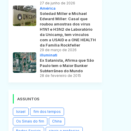
27 de junho de 2026
América
Soledad Miller e Michael
Edward Miller: Casal que
roubou amostras dos vírus
H1N1 e H3N2 de Laboratório
da Unicamp, tem vínculos
com a USAID e a ONE HEALTH
da Família Rockfeller
29 de março de 2026
illuminati
Ex Satanista, Afirma que São
Paulo tem o Maior Bunker
Subterrâneo do Mundo
28 de fevereiro de 2015
ASSUNTOS
Israel
fim dos tempos
Os Sinais do fim
China
Redes Sociais
sinais e profecias