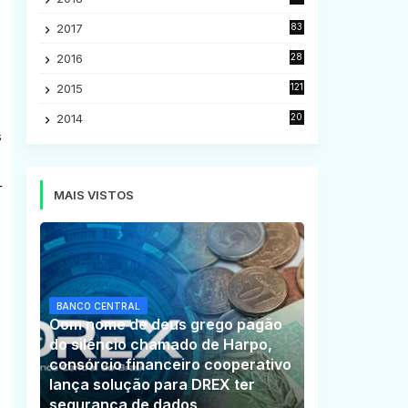
5
2017
83
5
2016
28
9
2015
121
8
2014
20
16
s
-
MAIS VISTOS
BANCO CENTRAL
Com nome de deus grego pagão
do silêncio chamado de Harpo,
consórcio financeiro cooperativo
lança solução para DREX ter
segurança de dados