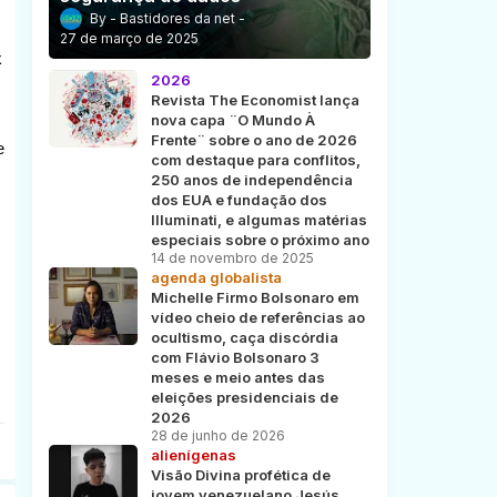
Bastidores da net
27 de março de 2025
k
2026
Revista The Economist lança
nova capa ¨O Mundo À
Frente¨ sobre o ano de 2026
e
com destaque para conflitos,
250 anos de independência
dos EUA e fundação dos
Illuminati, e algumas matérias
especiais sobre o próximo ano
14 de novembro de 2025
agenda globalista
Michelle Firmo Bolsonaro em
vídeo cheio de referências ao
ocultismo, caça discórdia
com Flávio Bolsonaro 3
meses e meio antes das
eleições presidenciais de
2026
28 de junho de 2026
alienígenas
Visão Divina profética de
jovem venezuelano Jesús