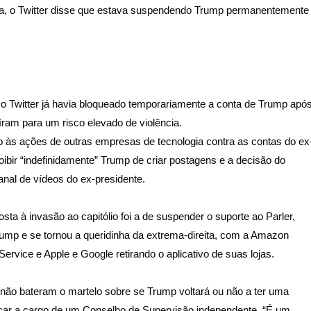
ca, o Twitter disse que estava suspendendo Trump permanentemente
o Twitter já havia bloqueado temporariamente a conta de Trump apó
íram para um risco elevado de violência.
 às ações de outras empresas de tecnologia contra as contas do ex
oibir “indefinidamente” Trump de criar postagens e a decisão do
anal de vídeos do ex-presidente.
a à invasão ao capitólio foi a de suspender o suporte ao Parler,
rump e se tornou a queridinha da extrema-direita, com a Amazon
rvice e Apple e Google retirando o aplicativo de suas lojas.
da não bateram o martelo sobre se Trump voltará ou não a ter uma
ficar a cargo de um Conselho de Supervisão independente. “É um