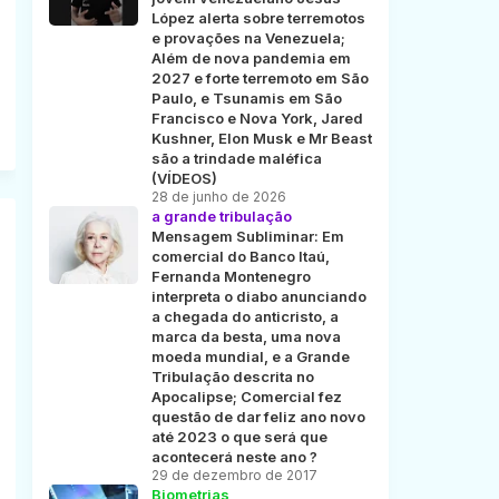
López alerta sobre terremotos
e provações na Venezuela;
Além de nova pandemia em
2027 e forte terremoto em São
Paulo, e Tsunamis em São
Francisco e Nova York, Jared
Kushner, Elon Musk e Mr Beast
são a trindade maléfica
(VÍDEOS)
28 de junho de 2026
a grande tribulação
Mensagem Subliminar: Em
comercial do Banco Itaú,
Fernanda Montenegro
interpreta o diabo anunciando
a chegada do anticristo, a
marca da besta, uma nova
moeda mundial, e a Grande
Tribulação descrita no
Apocalipse; Comercial fez
questão de dar feliz ano novo
até 2023 o que será que
acontecerá neste ano ?
29 de dezembro de 2017
Biometrias