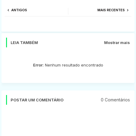
Twi
Wh
ANTIGOS
MAIS RECENTES
tter
ats
app
LEIA TAMBÉM
Mostrar mais
Error:
Nenhum resultado encontrado
0 Comentários
POSTAR UM COMENTÁRIO