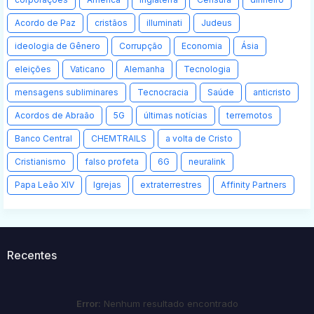
Acordo de Paz
cristãos
illuminati
Judeus
ideologia de Gênero
Corrupção
Economia
Ásia
eleições
Vaticano
Alemanha
Tecnologia
mensagens subliminares
Tecnocracia
Saúde
anticristo
Acordos de Abraão
5G
últimas notícias
terremotos
Banco Central
CHEMTRAILS
a volta de Cristo
Cristianismo
falso profeta
6G
neuralink
Papa Leão XIV
Igrejas
extraterrestres
Affinity Partners
Recentes
Error:
Nenhum resultado encontrado