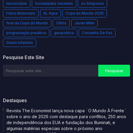
tecnocratas
Sociedades Secretas
os Simpsons
Flávio Bolsonaro
AL Aqsa
Copa do Mundo 2026
final da Copa do Mundo
ONGs
Javier Milei
programação preditiva
geopolítica
Conselho De Paz
Gianni Infantino
Pesquise Este Site
Destaques
Revista The Economist lança nova capa ¨O Mundo À Frente¨
sobre o ano de 2026 com destaque para conflitos, 250 anos
de independência dos EUA e fundação dos Illuminati, e
algumas matérias especiais sobre o próximo ano