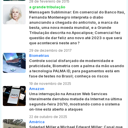
28 de fevereiro de 2015
a grande tribulação
Mensagem Subliminar: Em comercial do Banco Itaú,
Fernanda Montenegro interpreta o diabo
anunciando a chegada do anticristo, a marca da
besta, uma nova moeda mundial, e a Grande
Tribulação descrita no Apocalipse; Comercial fez
questão de dar feliz ano novo até 2023 o que será
que acontecerá neste ano ?
29 de dezembro de 2017
Biometrias
Controle social disfarçado de modernidade e
praticidade, Biometria com a palma da mão usando
a tecnologia PALMA ID, para pagamentos está em
fase de testes no Brasil; conheça os riscos
19 de novembro de 2025
Amazon
Uma interrupção na Amazon Web Services
literalmente derrubou metade da Internet na última
segunda-feira 20/10, mostrando como o sistema
on-line está aberto a ataques
22 de outubro de 2025
América
Soledad Miller e Michael Edward Miller: Casal que