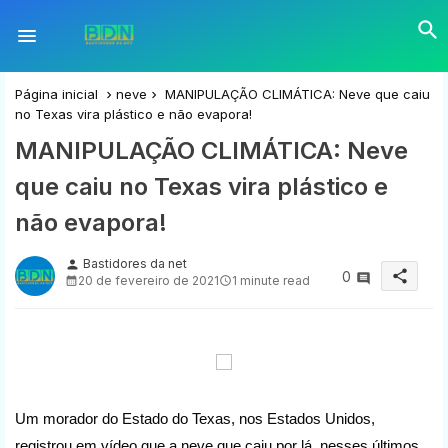
Página inicial
neve
MANIPULAÇÃO CLIMÁTICA: Neve que caiu
no Texas vira plástico e não evapora!
MANIPULAÇÃO CLIMÁTICA: Neve
que caiu no Texas vira plástico e
não evapora!
Bastidores da net
person
share
0
20 de fevereiro de 2021
1 minute read
Um morador do Estado do Texas, nos Estados Unidos,
registrou em vídeo que a neve que caiu por lá, nesses últimos