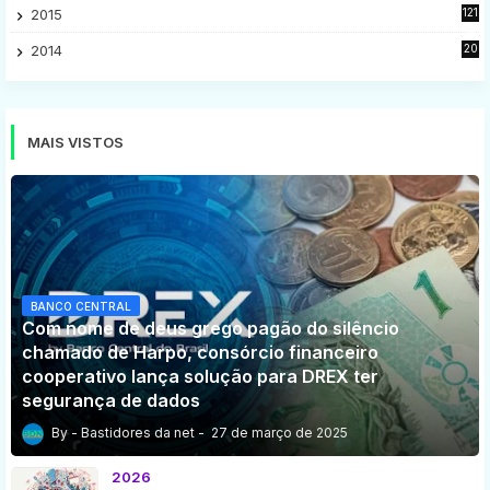
2015
121
8
2014
20
16
MAIS VISTOS
BANCO CENTRAL
Com nome de deus grego pagão do silêncio
chamado de Harpo, consórcio financeiro
cooperativo lança solução para DREX ter
segurança de dados
Bastidores da net
27 de março de 2025
2026