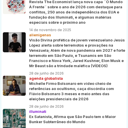
Revista The Economist lança nova capa ¨O Mundo
À Frente¨ sobre o ano de 2026 com destaque para
conflitos, 250 anos de independência dos EUA e
fundação dos Illuminati, e algumas matérias
especiais sobre o próximo ano
14 de novembro de 2025
alienígenas
Visão Divina profética de jovem venezuelano Jesús
López alerta sobre terremotos e provações na
Venezuela; Além de nova pandemia em 2027 e forte
terremoto em São Paulo, e Tsunamis em São
Francisco e Nova York, Jared Kushner, Elon Musk e
Mr Beast são a trindade maléfica (VÍDEOS)
28 de junho de 2026
agenda globalista
Michelle Firmo Bolsonaro em vídeo cheio de
referências ao ocultismo, caça discórdia com
Flávio Bolsonaro 3 meses e meio antes das
eleições presidenciais de 2026
28 de junho de 2026
illuminati
Ex Satanista, Afirma que São Paulo tem o Maior
Bunker Subterrâneo do Mundo