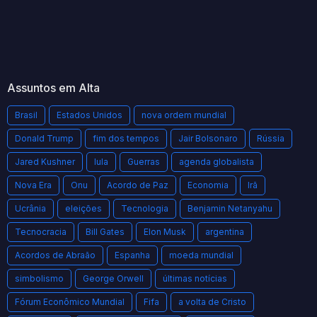
Assuntos em Alta
Brasil
Estados Unidos
nova ordem mundial
Donald Trump
fim dos tempos
Jair Bolsonaro
Rússia
Jared Kushner
lula
Guerras
agenda globalista
Nova Era
Onu
Acordo de Paz
Economia
Irã
Ucrânia
eleições
Tecnologia
Benjamin Netanyahu
Tecnocracia
Bill Gates
Elon Musk
argentina
Acordos de Abraão
Espanha
moeda mundial
simbolismo
George Orwell
últimas notícias
Fórum Econômico Mundial
Fifa
a volta de Cristo