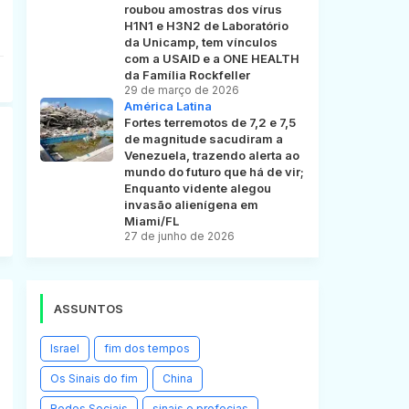
roubou amostras dos vírus
H1N1 e H3N2 de Laboratório
da Unicamp, tem vínculos
com a USAID e a ONE HEALTH
da Família Rockfeller
29 de março de 2026
América Latina
Fortes terremotos de 7,2 e 7,5
de magnitude sacudiram a
Venezuela, trazendo alerta ao
mundo do futuro que há de vir;
Enquanto vidente alegou
invasão alienígena em
Miami/FL
27 de junho de 2026
ASSUNTOS
Israel
fim dos tempos
Os Sinais do fim
China
Redes Sociais
sinais e profecias