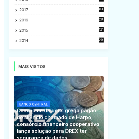
5
2017
83
5
2016
28
9
2015
121
8
2014
20
16
MAIS VISTOS
BANCO CENTRAL
Com nome de deus grego pagão
do silêncio chamado de Harpo,
consórcio financeiro cooperativo
lança solução para DREX ter
segurança de dados