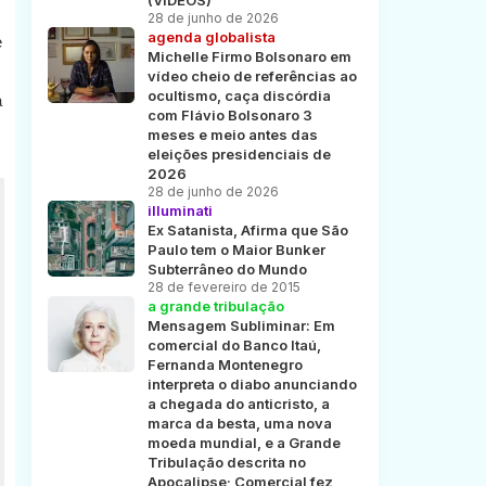
(VÍDEOS)
28 de junho de 2026
agenda globalista
e
Michelle Firmo Bolsonaro em
vídeo cheio de referências ao
ocultismo, caça discórdia
a
com Flávio Bolsonaro 3
meses e meio antes das
eleições presidenciais de
2026
28 de junho de 2026
illuminati
Ex Satanista, Afirma que São
Paulo tem o Maior Bunker
Subterrâneo do Mundo
28 de fevereiro de 2015
a grande tribulação
Mensagem Subliminar: Em
comercial do Banco Itaú,
Fernanda Montenegro
interpreta o diabo anunciando
a chegada do anticristo, a
marca da besta, uma nova
moeda mundial, e a Grande
Tribulação descrita no
Apocalipse; Comercial fez