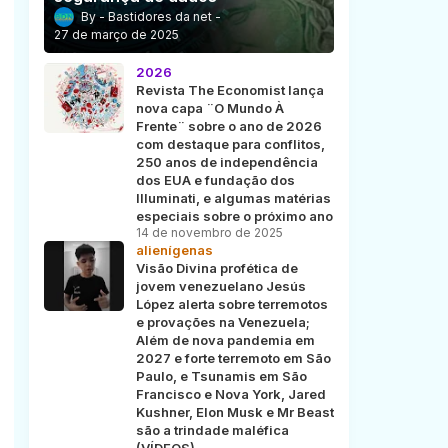
Bastidores da net
27 de março de 2025
2026
Revista The Economist lança
nova capa ¨O Mundo À
Frente¨ sobre o ano de 2026
com destaque para conflitos,
250 anos de independência
dos EUA e fundação dos
Illuminati, e algumas matérias
especiais sobre o próximo ano
14 de novembro de 2025
alienígenas
Visão Divina profética de
jovem venezuelano Jesús
López alerta sobre terremotos
e provações na Venezuela;
Além de nova pandemia em
2027 e forte terremoto em São
Paulo, e Tsunamis em São
Francisco e Nova York, Jared
Kushner, Elon Musk e Mr Beast
são a trindade maléfica