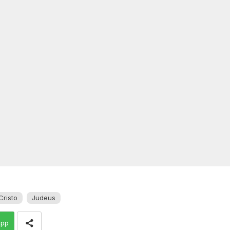
Cristo
Judeus
app