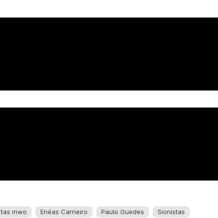
rtas inwo
Enéas Carneiro
Paulo Guedes
Sionistas