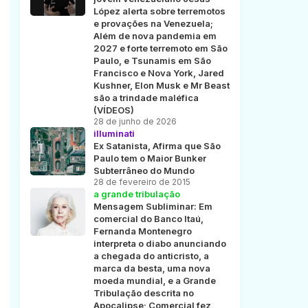
López alerta sobre terremotos
e provações na Venezuela;
Além de nova pandemia em
2027 e forte terremoto em São
Paulo, e Tsunamis em São
Francisco e Nova York, Jared
Kushner, Elon Musk e Mr Beast
são a trindade maléfica
(VÍDEOS)
28 de junho de 2026
illuminati
Ex Satanista, Afirma que São
Paulo tem o Maior Bunker
Subterrâneo do Mundo
28 de fevereiro de 2015
a grande tribulação
Mensagem Subliminar: Em
comercial do Banco Itaú,
Fernanda Montenegro
interpreta o diabo anunciando
a chegada do anticristo, a
marca da besta, uma nova
moeda mundial, e a Grande
Tribulação descrita no
Apocalipse; Comercial fez