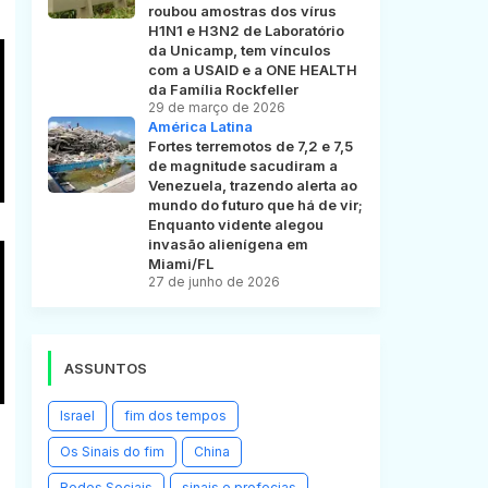
roubou amostras dos vírus
H1N1 e H3N2 de Laboratório
da Unicamp, tem vínculos
com a USAID e a ONE HEALTH
da Família Rockfeller
29 de março de 2026
América Latina
Fortes terremotos de 7,2 e 7,5
de magnitude sacudiram a
Venezuela, trazendo alerta ao
mundo do futuro que há de vir;
Enquanto vidente alegou
invasão alienígena em
Miami/FL
27 de junho de 2026
ASSUNTOS
Israel
fim dos tempos
Os Sinais do fim
China
Redes Sociais
sinais e profecias