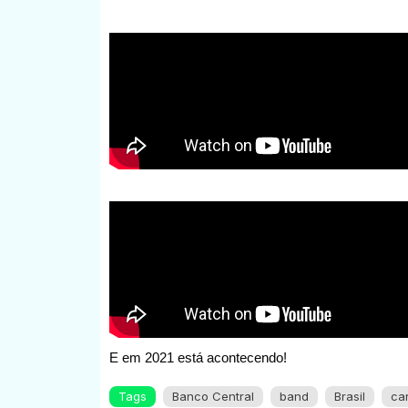
E em 2021 está acontecendo!
Tags
Banco Central
band
Brasil
ca