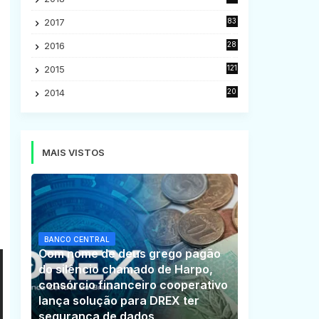
5
2017
83
5
2016
28
9
2015
121
8
2014
20
16
MAIS VISTOS
BANCO CENTRAL
Com nome de deus grego pagão
do silêncio chamado de Harpo,
consórcio financeiro cooperativo
lança solução para DREX ter
segurança de dados