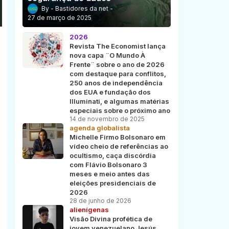
Bastidores da net
27 de março de 2025
2026
Revista The Economist lança
nova capa ¨O Mundo À
Frente¨ sobre o ano de 2026
com destaque para conflitos,
250 anos de independência
dos EUA e fundação dos
Illuminati, e algumas matérias
especiais sobre o próximo ano
14 de novembro de 2025
agenda globalista
Michelle Firmo Bolsonaro em
vídeo cheio de referências ao
ocultismo, caça discórdia
com Flávio Bolsonaro 3
meses e meio antes das
eleições presidenciais de
2026
28 de junho de 2026
alienígenas
Visão Divina profética de
jovem venezuelano Jesús