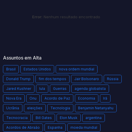
Error:
Nenhum resultado encontrado
Assuntos em Alta
Brasil
Estados Unidos
nova ordem mundial
Donald Trump
fim dos tempos
Jair Bolsonaro
Rússia
Jared Kushner
lula
Guerras
agenda globalista
Nova Era
Onu
Acordo de Paz
Economia
Irã
Ucrânia
eleições
Tecnologia
Benjamin Netanyahu
Tecnocracia
Bill Gates
Elon Musk
argentina
Acordos de Abraão
Espanha
moeda mundial