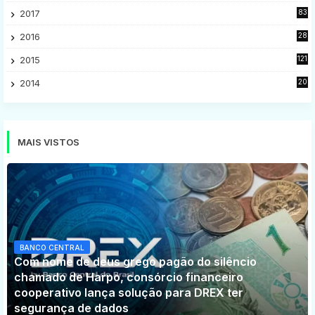
2017
83
5
2016
28
9
2015
121
8
2014
20
16
MAIS VISTOS
BANCO CENTRAL
Com nome de deus grego pagão do silêncio
chamado de Harpo, consórcio financeiro
cooperativo lança solução para DREX ter
segurança de dados