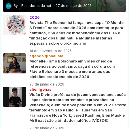
Bastidores da net
27 de março de 2025
2026
Revista The Economist lança nova capa ¨O Mundo
À Frente¨ sobre o ano de 2026 com destaque para
conflitos, 250 anos de independência dos EUA e
fundação dos Illuminati, e algumas matérias
especiais sobre o próximo ano
14 de novembro de 2025
agenda globalista
Michelle Firmo Bolsonaro em vídeo cheio de
referências ao ocultismo, caça discórdia com
Flávio Bolsonaro 3 meses e meio antes das
eleições presidenciais de 2026
28 de junho de 2026
alienígenas
Visão Divina profética de jovem venezuelano Jesús
López alerta sobre terremotos e provações na
Venezuela; Além de nova pandemia em 2027 e forte
terremoto em São Paulo, e Tsunamis em São
Francisco e Nova York, Jared Kushner, Elon Musk e
Mr Beast são a trindade maléfica (VÍDEOS)
28 de junho de 2026