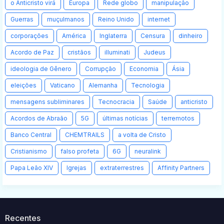
o Anticristo virá
Europa
Rede globo
manipulação
Guerras
muçulmanos
Reino Unido
internet
corporações
América
Inglaterra
Censura
dinheiro
Acordo de Paz
cristãos
illuminati
Judeus
ideologia de Gênero
Corrupção
Economia
Ásia
eleições
Vaticano
Alemanha
Tecnologia
mensagens subliminares
Tecnocracia
Saúde
anticristo
Acordos de Abraão
5G
últimas notícias
terremotos
Banco Central
CHEMTRAILS
a volta de Cristo
Cristianismo
falso profeta
6G
neuralink
Papa Leão XIV
Igrejas
extraterrestres
Affinity Partners
Recentes