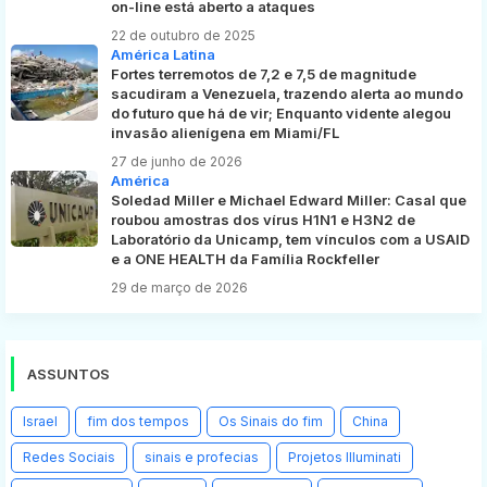
on-line está aberto a ataques
22 de outubro de 2025
América Latina
Fortes terremotos de 7,2 e 7,5 de magnitude
sacudiram a Venezuela, trazendo alerta ao mundo
do futuro que há de vir; Enquanto vidente alegou
invasão alienígena em Miami/FL
27 de junho de 2026
América
Soledad Miller e Michael Edward Miller: Casal que
roubou amostras dos vírus H1N1 e H3N2 de
Laboratório da Unicamp, tem vínculos com a USAID
e a ONE HEALTH da Família Rockfeller
29 de março de 2026
ASSUNTOS
Israel
fim dos tempos
Os Sinais do fim
China
Redes Sociais
sinais e profecias
Projetos Illuminati