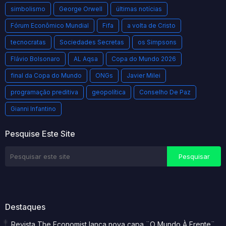
simbolismo
George Orwell
últimas notícias
Fórum Econômico Mundial
Fifa
a volta de Cristo
tecnocratas
Sociedades Secretas
os Simpsons
Flávio Bolsonaro
AL Aqsa
Copa do Mundo 2026
final da Copa do Mundo
ONGs
Javier Milei
programação preditiva
geopolítica
Conselho De Paz
Gianni Infantino
Pesquise Este Site
Destaques
Revista The Economist lança nova capa ¨O Mundo À Frente¨