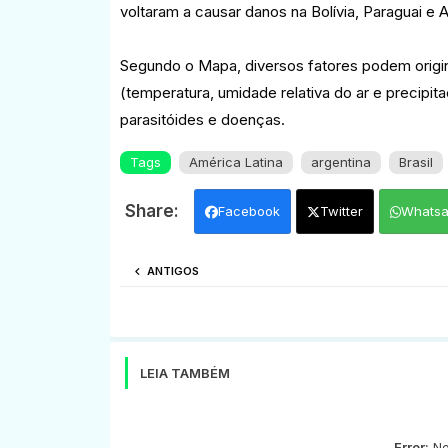
voltaram a causar danos na Bolívia, Paraguai e A
Segundo o Mapa, diversos fatores podem origi
(temperatura, umidade relativa do ar e precipi
parasitóides e doenças.
Tags
América Latina
argentina
Brasil
Facebook
Twitter
Whats
ANTIGOS
LEIA TAMBÉM
Error:
Ne