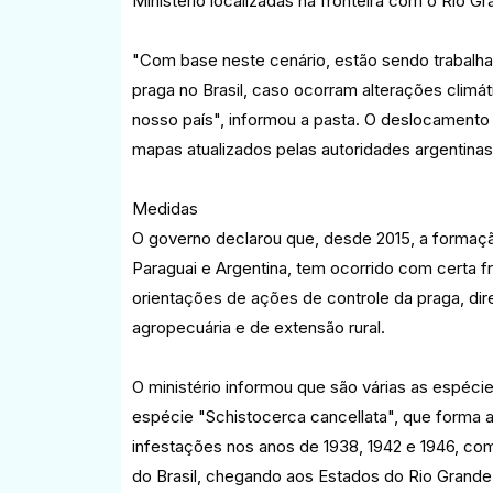
Ministério localizadas na fronteira com o Rio Gr
"Com base neste cenário, estão sendo trabalha
praga no Brasil, caso ocorram alterações clim
nosso país", informou a pasta. O deslocamen
mapas atualizados pelas autoridades argentinas 
Medidas
O governo declarou que, desde 2015, a formação
Paraguai e Argentina, tem ocorrido com certa f
orientações de ações de controle da praga, dir
agropecuária e de extensão rural.
O ministério informou que são várias as espéc
espécie "Schistocerca cancellata", que forma a
infestações nos anos de 1938, 1942 e 1946, com
do Brasil, chegando aos Estados do Rio Grande 