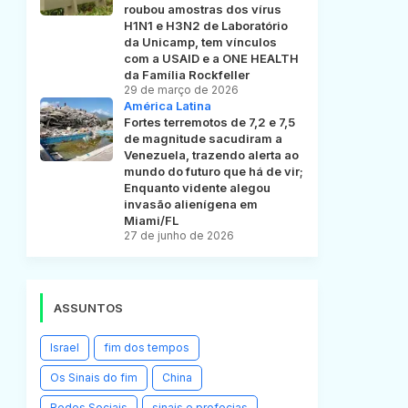
roubou amostras dos vírus
H1N1 e H3N2 de Laboratório
da Unicamp, tem vínculos
com a USAID e a ONE HEALTH
da Família Rockfeller
29 de março de 2026
América Latina
Fortes terremotos de 7,2 e 7,5
de magnitude sacudiram a
Venezuela, trazendo alerta ao
mundo do futuro que há de vir;
Enquanto vidente alegou
invasão alienígena em
Miami/FL
27 de junho de 2026
ASSUNTOS
Israel
fim dos tempos
Os Sinais do fim
China
Redes Sociais
sinais e profecias