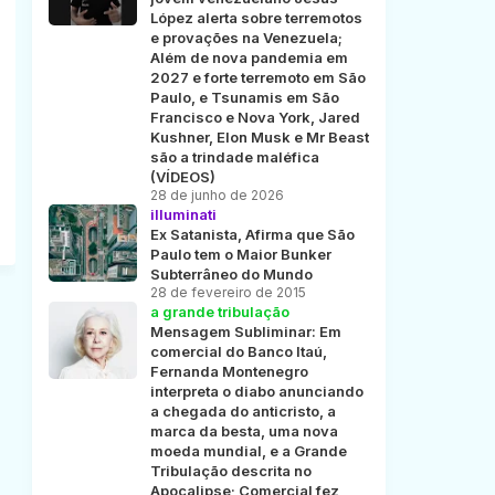
López alerta sobre terremotos
e provações na Venezuela;
Além de nova pandemia em
2027 e forte terremoto em São
Paulo, e Tsunamis em São
Francisco e Nova York, Jared
Kushner, Elon Musk e Mr Beast
são a trindade maléfica
(VÍDEOS)
28 de junho de 2026
illuminati
Ex Satanista, Afirma que São
Paulo tem o Maior Bunker
Subterrâneo do Mundo
28 de fevereiro de 2015
a grande tribulação
Mensagem Subliminar: Em
comercial do Banco Itaú,
Fernanda Montenegro
interpreta o diabo anunciando
a chegada do anticristo, a
marca da besta, uma nova
moeda mundial, e a Grande
Tribulação descrita no
Apocalipse; Comercial fez