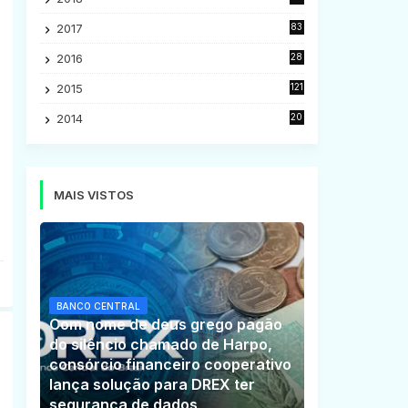
5
2017
83
5
2016
28
9
2015
121
8
2014
20
16
MAIS VISTOS
BANCO CENTRAL
Com nome de deus grego pagão
do silêncio chamado de Harpo,
consórcio financeiro cooperativo
lança solução para DREX ter
segurança de dados