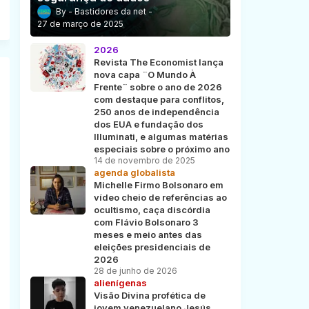
Bastidores da net
27 de março de 2025
2026
Revista The Economist lança
nova capa ¨O Mundo À
Frente¨ sobre o ano de 2026
com destaque para conflitos,
250 anos de independência
dos EUA e fundação dos
Illuminati, e algumas matérias
especiais sobre o próximo ano
14 de novembro de 2025
agenda globalista
Michelle Firmo Bolsonaro em
vídeo cheio de referências ao
ocultismo, caça discórdia
com Flávio Bolsonaro 3
meses e meio antes das
eleições presidenciais de
2026
28 de junho de 2026
alienígenas
Visão Divina profética de
jovem venezuelano Jesús