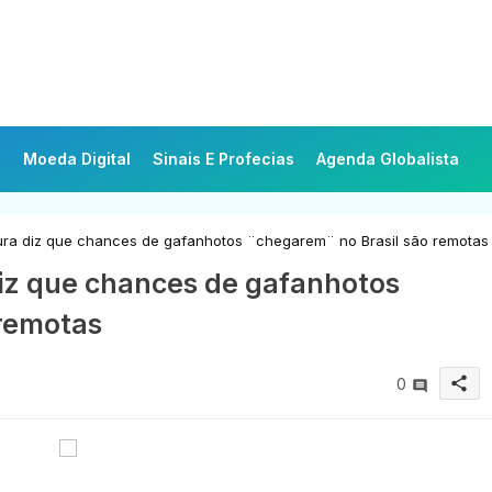
Moeda Digital
Sinais E Profecias
Agenda Globalista
tura diz que chances de gafanhotos ¨chegarem¨ no Brasil são remotas
diz que chances de gafanhotos
 remotas
share
0