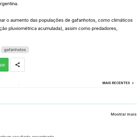
rgentina.
nar o aumento das populações de gafanhotos, como climáticos
tação pluviométrica acumulada), assim como predadores,
gafanhotos
app
MAIS RECENTES
Mostrar mais
nhum resultado encontrado