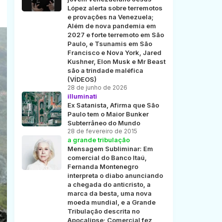
López alerta sobre terremotos
e provações na Venezuela;
Além de nova pandemia em
2027 e forte terremoto em São
Paulo, e Tsunamis em São
Francisco e Nova York, Jared
Kushner, Elon Musk e Mr Beast
são a trindade maléfica
(VÍDEOS)
28 de junho de 2026
illuminati
Ex Satanista, Afirma que São
Paulo tem o Maior Bunker
Subterrâneo do Mundo
28 de fevereiro de 2015
a grande tribulação
Mensagem Subliminar: Em
comercial do Banco Itaú,
Fernanda Montenegro
interpreta o diabo anunciando
a chegada do anticristo, a
marca da besta, uma nova
moeda mundial, e a Grande
Tribulação descrita no
Apocalipse; Comercial fez