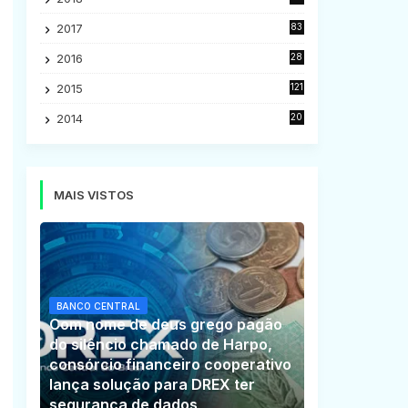
5
2017
83
5
2016
28
9
2015
121
8
2014
20
16
MAIS VISTOS
BANCO CENTRAL
Com nome de deus grego pagão
do silêncio chamado de Harpo,
consórcio financeiro cooperativo
lança solução para DREX ter
segurança de dados