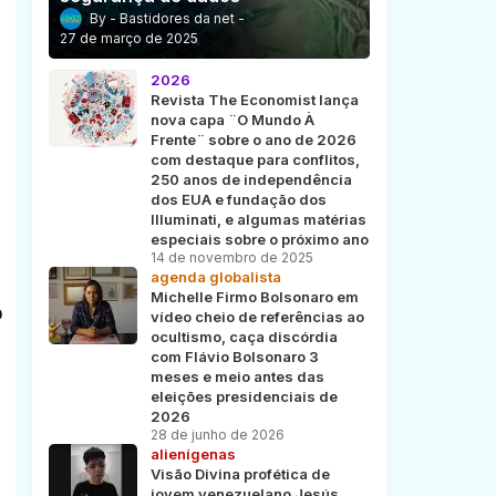
Bastidores da net
27 de março de 2025
2026
Revista The Economist lança
nova capa ¨O Mundo À
Frente¨ sobre o ano de 2026
com destaque para conflitos,
250 anos de independência
dos EUA e fundação dos
Illuminati, e algumas matérias
especiais sobre o próximo ano
14 de novembro de 2025
agenda globalista
Michelle Firmo Bolsonaro em
o
vídeo cheio de referências ao
ocultismo, caça discórdia
com Flávio Bolsonaro 3
meses e meio antes das
eleições presidenciais de
2026
28 de junho de 2026
alienígenas
Visão Divina profética de
jovem venezuelano Jesús