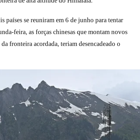
teira de alta altitude do Himalaia.
s países se reuniram em 6 de junho para tentar
gunda-feira, as forças chinesas que montam novos
da fronteira acordada, teriam desencadeado o