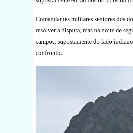
supostamente em ambos os lados da fron
Comandantes militares seniores dos doi
resolver a disputa, mas na noite de se
campos, supostamente do lado indiano 
confronto.