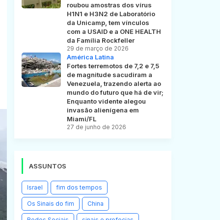
roubou amostras dos vírus
H1N1 e H3N2 de Laboratório
da Unicamp, tem vínculos
com a USAID e a ONE HEALTH
da Família Rockfeller
29 de março de 2026
América Latina
Fortes terremotos de 7,2 e 7,5
de magnitude sacudiram a
Venezuela, trazendo alerta ao
mundo do futuro que há de vir;
Enquanto vidente alegou
invasão alienígena em
Miami/FL
27 de junho de 2026
ASSUNTOS
Israel
fim dos tempos
Os Sinais do fim
China
Redes Sociais
sinais e profecias