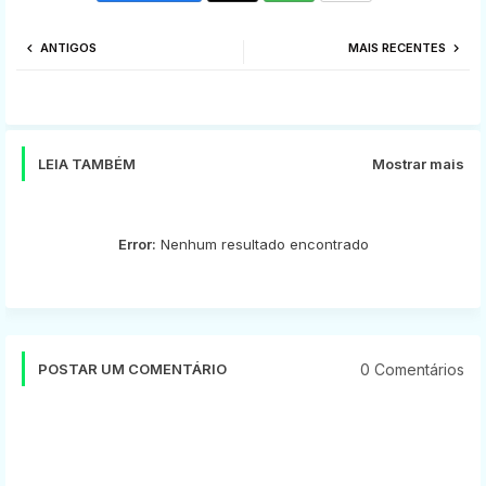
Twi
Wh
ANTIGOS
MAIS RECENTES
tter
ats
app
LEIA TAMBÉM
Mostrar mais
Error:
Nenhum resultado encontrado
0 Comentários
POSTAR UM COMENTÁRIO