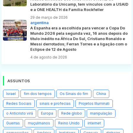
Laboratório da Unicamp, tem vínculos com a USAID
e a ONE HEALTH da Família Rockfeller
29 de março de 2026
argentina
A Espanha era a escolhida para vencer a Copa Do
Mundo 2026 pela segunda vez, 16 anos depois do
título inédito na África Do Sul, Cristiano Ronaldo e
Messi derrotados; Ferran Torres e a ligação com o
Eclipse de 12 de Agosto
4 de agosto de 2026
ASSUNTOS
Israel
fim dos tempos
Os Sinais do fim
China
Redes Sociais
sinais e profecias
Projetos Illuminati
o Anticristo virá
Europa
Rede globo
manipulação
Guerras
muçulmanos
Reino Unido
internet
corporações
América
Inglaterra
Censura
dinheiro