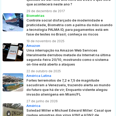
que acontecerá neste ano ?
29 de dezembro de 2017
Biometrias
Controle social disfarçado de modernidade e
praticidade, Biometria com a palma da mão usando
a tecnologia PALMA ID, para pagamentos está em
fase de testes no Brasil; conheça os riscos
19 de novembro de 2025
Amazon
Uma interrupção na Amazon Web Services
literalmente derrubou metade da Internet na última
segunda-feira 20/10, mostrando como o sistema
on-line está aberto a ataques
22 de outubro de 2025
América Latina
Fortes terremotos de 7,2 e 7,5 de magnitude
sacudiram a Venezuela, trazendo alerta ao mundo
do futuro que há de vir; Enquanto vidente alegou
invasão alienígena em Miami/FL
27 de junho de 2026
América
Soledad Miller e Michael Edward Miller: Casal que
roubou amostras dos vírus H1N1 e H3N2 de