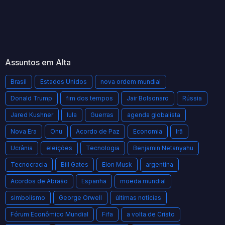
Assuntos em Alta
Brasil
Estados Unidos
nova ordem mundial
Donald Trump
fim dos tempos
Jair Bolsonaro
Rússia
Jared Kushner
lula
Guerras
agenda globalista
Nova Era
Onu
Acordo de Paz
Economia
Irã
Ucrânia
eleições
Tecnologia
Benjamin Netanyahu
Tecnocracia
Bill Gates
Elon Musk
argentina
Acordos de Abraão
Espanha
moeda mundial
simbolismo
George Orwell
últimas notícias
Fórum Econômico Mundial
Fifa
a volta de Cristo