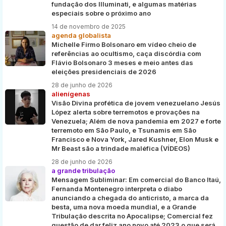
fundação dos Illuminati, e algumas matérias
especiais sobre o próximo ano
14 de novembro de 2025
agenda globalista
Michelle Firmo Bolsonaro em vídeo cheio de
referências ao ocultismo, caça discórdia com
Flávio Bolsonaro 3 meses e meio antes das
eleições presidenciais de 2026
28 de junho de 2026
alienígenas
Visão Divina profética de jovem venezuelano Jesús
López alerta sobre terremotos e provações na
Venezuela; Além de nova pandemia em 2027 e forte
terremoto em São Paulo, e Tsunamis em São
Francisco e Nova York, Jared Kushner, Elon Musk e
Mr Beast são a trindade maléfica (VÍDEOS)
28 de junho de 2026
a grande tribulação
Mensagem Subliminar: Em comercial do Banco Itaú,
Fernanda Montenegro interpreta o diabo
anunciando a chegada do anticristo, a marca da
besta, uma nova moeda mundial, e a Grande
Tribulação descrita no Apocalipse; Comercial fez
questão de dar feliz ano novo até 2023 o que será