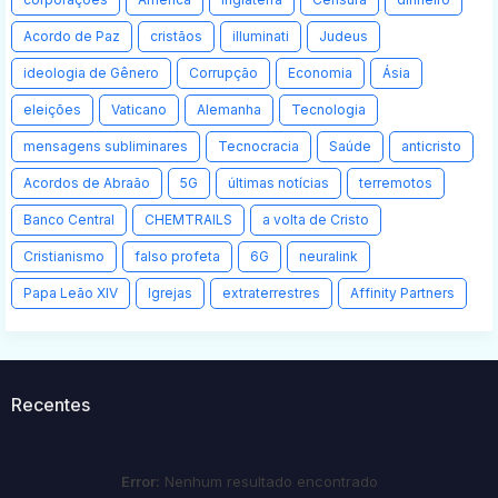
Acordo de Paz
cristãos
illuminati
Judeus
ideologia de Gênero
Corrupção
Economia
Ásia
eleições
Vaticano
Alemanha
Tecnologia
mensagens subliminares
Tecnocracia
Saúde
anticristo
Acordos de Abraão
5G
últimas notícias
terremotos
Banco Central
CHEMTRAILS
a volta de Cristo
Cristianismo
falso profeta
6G
neuralink
Papa Leão XIV
Igrejas
extraterrestres
Affinity Partners
Recentes
Error:
Nenhum resultado encontrado