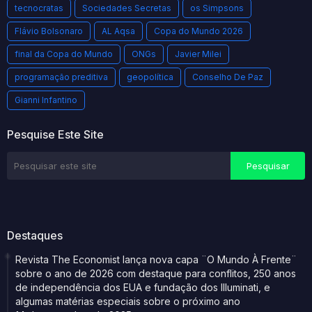
tecnocratas
Sociedades Secretas
os Simpsons
Flávio Bolsonaro
AL Aqsa
Copa do Mundo 2026
final da Copa do Mundo
ONGs
Javier Milei
programação preditiva
geopolítica
Conselho De Paz
Gianni Infantino
Pesquise Este Site
Destaques
Revista The Economist lança nova capa ¨O Mundo À Frente¨
sobre o ano de 2026 com destaque para conflitos, 250 anos
de independência dos EUA e fundação dos Illuminati, e
algumas matérias especiais sobre o próximo ano