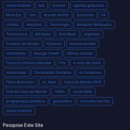
Jared Kushner
lula
Guerras
agenda globalista
Nova Era
Onu
Acordo de Paz
Economia
Irã
Ucrânia
eleições
Tecnologia
Benjamin Netanyahu
Tecnocracia
Bill Gates
Elon Musk
argentina
Acordos de Abraão
Espanha
moeda mundial
simbolismo
George Orwell
últimas notícias
Fórum Econômico Mundial
Fifa
a volta de Cristo
tecnocratas
Sociedades Secretas
os Simpsons
Flávio Bolsonaro
AL Aqsa
Copa do Mundo 2026
final da Copa do Mundo
ONGs
Javier Milei
programação preditiva
geopolítica
Conselho De Paz
Gianni Infantino
Pesquise Este Site