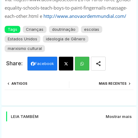
equality-schools-teach-boys-to-paint-fingernails-massage-
each-other.html e
http://www.anovaordemmundial.com/
Tags
Crianças
doutrinação
escolas
Estados Unidos
ideologia de Gênero
marxismo cultural
Facebook
Twi
Wh
ANTIGOS
MAIS RECENTES
tter
ats
app
LEIA TAMBÉM
Mostrar mais