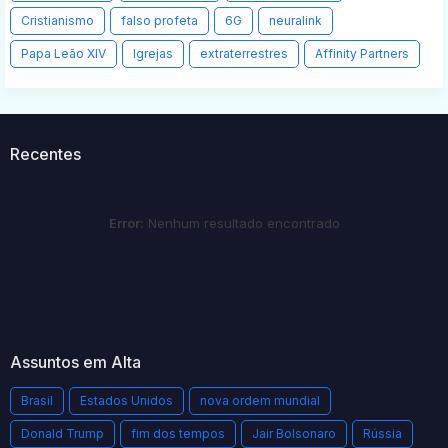
Cristianismo
falso profeta
6G
neuralink
Papa Leão XIV
Igrejas
extraterrestres
Affinity Partners
Recentes
Error:
Nenhum resultado encontrado
Assuntos em Alta
Brasil
Estados Unidos
nova ordem mundial
Donald Trump
fim dos tempos
Jair Bolsonaro
Rússia