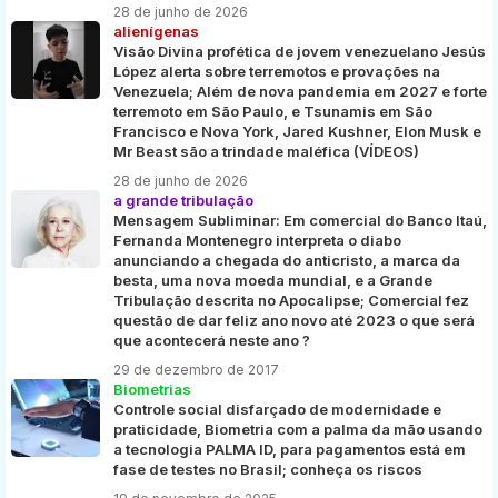
28 de junho de 2026
alienígenas
Visão Divina profética de jovem venezuelano Jesús
López alerta sobre terremotos e provações na
Venezuela; Além de nova pandemia em 2027 e forte
terremoto em São Paulo, e Tsunamis em São
Francisco e Nova York, Jared Kushner, Elon Musk e
Mr Beast são a trindade maléfica (VÍDEOS)
28 de junho de 2026
a grande tribulação
Mensagem Subliminar: Em comercial do Banco Itaú,
Fernanda Montenegro interpreta o diabo
anunciando a chegada do anticristo, a marca da
besta, uma nova moeda mundial, e a Grande
Tribulação descrita no Apocalipse; Comercial fez
questão de dar feliz ano novo até 2023 o que será
que acontecerá neste ano ?
29 de dezembro de 2017
Biometrias
Controle social disfarçado de modernidade e
praticidade, Biometria com a palma da mão usando
a tecnologia PALMA ID, para pagamentos está em
fase de testes no Brasil; conheça os riscos