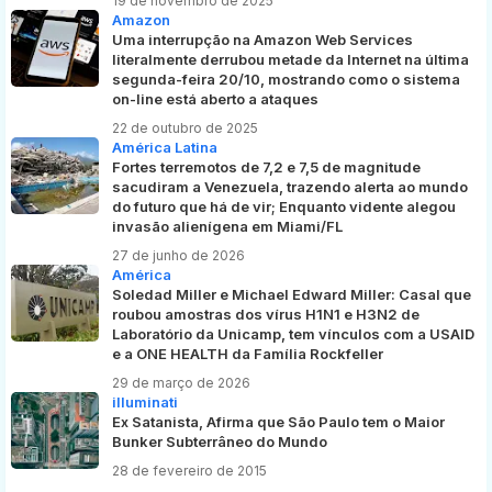
19 de novembro de 2025
Amazon
Uma interrupção na Amazon Web Services
literalmente derrubou metade da Internet na última
segunda-feira 20/10, mostrando como o sistema
on-line está aberto a ataques
22 de outubro de 2025
América Latina
Fortes terremotos de 7,2 e 7,5 de magnitude
sacudiram a Venezuela, trazendo alerta ao mundo
do futuro que há de vir; Enquanto vidente alegou
invasão alienígena em Miami/FL
27 de junho de 2026
América
Soledad Miller e Michael Edward Miller: Casal que
roubou amostras dos vírus H1N1 e H3N2 de
Laboratório da Unicamp, tem vínculos com a USAID
e a ONE HEALTH da Família Rockfeller
29 de março de 2026
illuminati
Ex Satanista, Afirma que São Paulo tem o Maior
Bunker Subterrâneo do Mundo
28 de fevereiro de 2015