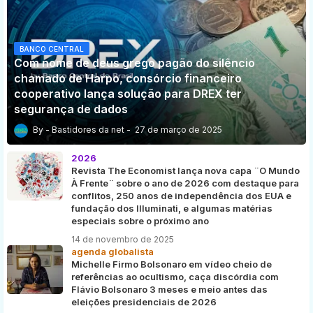
BANCO CENTRAL
Com nome de deus grego pagão do silêncio
chamado de Harpo, consórcio financeiro
cooperativo lança solução para DREX ter
segurança de dados
Bastidores da net
27 de março de 2025
2026
Revista The Economist lança nova capa ¨O Mundo
À Frente¨ sobre o ano de 2026 com destaque para
conflitos, 250 anos de independência dos EUA e
fundação dos Illuminati, e algumas matérias
especiais sobre o próximo ano
14 de novembro de 2025
agenda globalista
Michelle Firmo Bolsonaro em vídeo cheio de
referências ao ocultismo, caça discórdia com
Flávio Bolsonaro 3 meses e meio antes das
eleições presidenciais de 2026