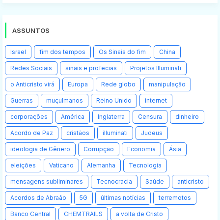
ASSUNTOS
Israel
fim dos tempos
Os Sinais do fim
China
Redes Sociais
sinais e profecias
Projetos Illuminati
o Anticristo virá
Europa
Rede globo
manipulação
Guerras
muçulmanos
Reino Unido
internet
corporações
América
Inglaterra
Censura
dinheiro
Acordo de Paz
cristãos
illuminati
Judeus
ideologia de Gênero
Corrupção
Economia
Ásia
eleições
Vaticano
Alemanha
Tecnologia
mensagens subliminares
Tecnocracia
Saúde
anticristo
Acordos de Abraão
5G
últimas notícias
terremotos
Banco Central
CHEMTRAILS
a volta de Cristo