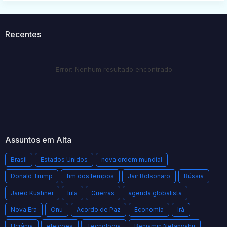
Recentes
Error:
Nenhum resultado encontrado
Assuntos em Alta
Brasil
Estados Unidos
nova ordem mundial
Donald Trump
fim dos tempos
Jair Bolsonaro
Rússia
Jared Kushner
lula
Guerras
agenda globalista
Nova Era
Onu
Acordo de Paz
Economia
Irã
Ucrânia
eleições
Tecnologia
Benjamin Netanyahu