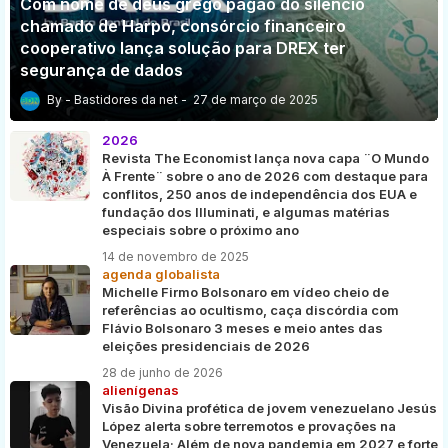
Com nome de deus grego pagão do silêncio
chamado de Harpo, consórcio financeiro
cooperativo lança solução para DREX ter
segurança de dados
Bastidores da net
27 de março de 2025
2026
Revista The Economist lança nova capa ¨O Mundo
À Frente¨ sobre o ano de 2026 com destaque para
conflitos, 250 anos de independência dos EUA e
fundação dos Illuminati, e algumas matérias
especiais sobre o próximo ano
14 de novembro de 2025
agenda globalista
Michelle Firmo Bolsonaro em vídeo cheio de
referências ao ocultismo, caça discórdia com
Flávio Bolsonaro 3 meses e meio antes das
eleições presidenciais de 2026
28 de junho de 2026
alienígenas
Visão Divina profética de jovem venezuelano Jesús
López alerta sobre terremotos e provações na
Venezuela; Além de nova pandemia em 2027 e forte