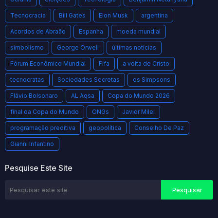
Tecnocracia
Bill Gates
Elon Musk
argentina
Acordos de Abraão
Espanha
moeda mundial
simbolismo
George Orwell
últimas notícias
Fórum Econômico Mundial
Fifa
a volta de Cristo
tecnocratas
Sociedades Secretas
os Simpsons
Flávio Bolsonaro
AL Aqsa
Copa do Mundo 2026
final da Copa do Mundo
ONGs
Javier Milei
programação preditiva
geopolítica
Conselho De Paz
Gianni Infantino
Pesquise Este Site