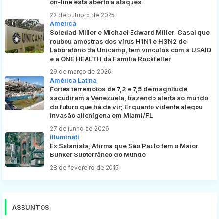
on-line está aberto a ataques
22 de outubro de 2025
América
Soledad Miller e Michael Edward Miller: Casal que
roubou amostras dos vírus H1N1 e H3N2 de
Laboratório da Unicamp, tem vínculos com a USAID
e a ONE HEALTH da Família Rockfeller
29 de março de 2026
América Latina
Fortes terremotos de 7,2 e 7,5 de magnitude
sacudiram a Venezuela, trazendo alerta ao mundo
do futuro que há de vir; Enquanto vidente alegou
invasão alienígena em Miami/FL
27 de junho de 2026
illuminati
Ex Satanista, Afirma que São Paulo tem o Maior
Bunker Subterrâneo do Mundo
28 de fevereiro de 2015
ASSUNTOS