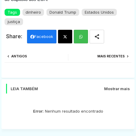
Tags
dinheiro
Donald Trump
Estados Unidos
justiça
Facebook
Twi
Wh
ANTIGOS
MAIS RECENTES
tter
ats
app
LEIA TAMBÉM
Mostrar mais
Error:
Nenhum resultado encontrado