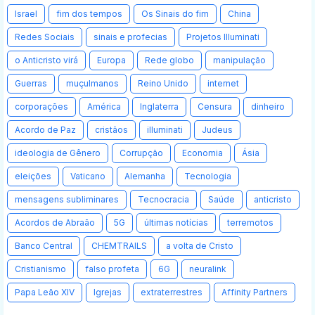
Israel
fim dos tempos
Os Sinais do fim
China
Redes Sociais
sinais e profecias
Projetos Illuminati
o Anticristo virá
Europa
Rede globo
manipulação
Guerras
muçulmanos
Reino Unido
internet
corporações
América
Inglaterra
Censura
dinheiro
Acordo de Paz
cristãos
illuminati
Judeus
ideologia de Gênero
Corrupção
Economia
Ásia
eleições
Vaticano
Alemanha
Tecnologia
mensagens subliminares
Tecnocracia
Saúde
anticristo
Acordos de Abraão
5G
últimas notícias
terremotos
Banco Central
CHEMTRAILS
a volta de Cristo
Cristianismo
falso profeta
6G
neuralink
Papa Leão XIV
Igrejas
extraterrestres
Affinity Partners