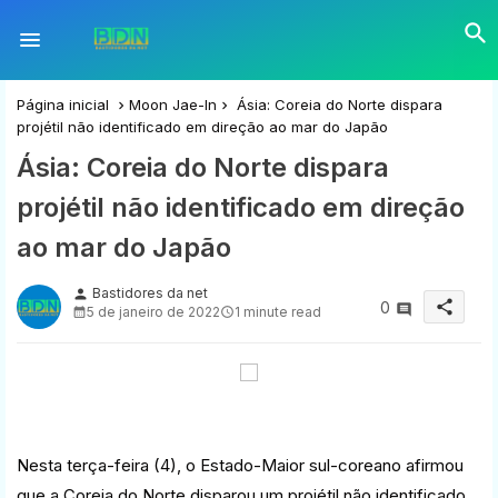
Página inicial
Moon Jae-In
Ásia: Coreia do Norte dispara
projétil não identificado em direção ao mar do Japão
Ásia: Coreia do Norte dispara
projétil não identificado em direção
ao mar do Japão
Bastidores da net
person
share
0
5 de janeiro de 2022
1 minute read
Nesta terça-feira (4), o Estado-Maior sul-coreano afirmou
que a Coreia do Norte disparou um projétil não identificado