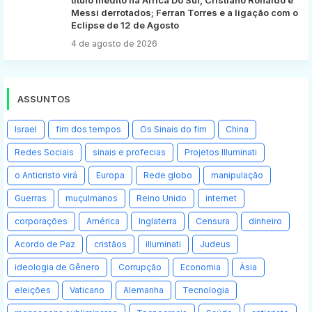
Messi derrotados; Ferran Torres e a ligação com o
Eclipse de 12 de Agosto
4 de agosto de 2026
ASSUNTOS
Israel
fim dos tempos
Os Sinais do fim
China
Redes Sociais
sinais e profecias
Projetos Illuminati
o Anticristo virá
Europa
Rede globo
manipulação
Guerras
muçulmanos
Reino Unido
internet
corporações
América
Inglaterra
Censura
dinheiro
Acordo de Paz
cristãos
illuminati
Judeus
ideologia de Gênero
Corrupção
Economia
Ásia
eleições
Vaticano
Alemanha
Tecnologia