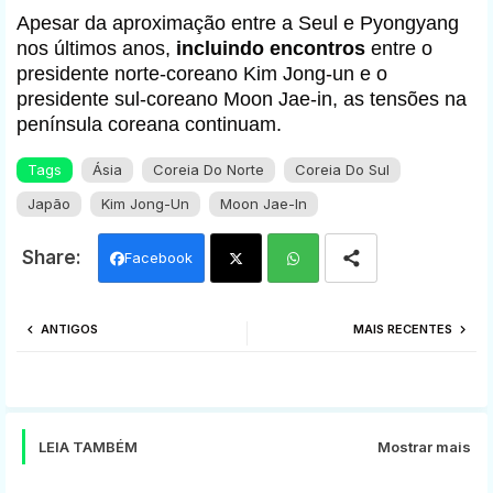
Apesar da aproximação entre a Seul e Pyongyang
nos últimos anos,
incluindo encontros
entre o
presidente norte-coreano Kim Jong-un e o
presidente sul-coreano Moon Jae-in, as tensões na
península coreana continuam.
Tags
Ásia
Coreia Do Norte
Coreia Do Sul
Japão
Kim Jong-Un
Moon Jae-In
Facebook
Twi
Wh
ANTIGOS
MAIS RECENTES
tter
ats
app
LEIA TAMBÉM
Mostrar mais