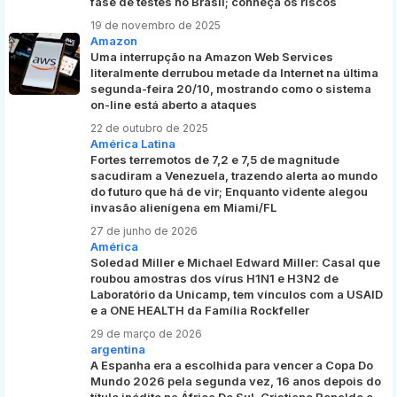
fase de testes no Brasil; conheça os riscos
19 de novembro de 2025
Amazon
Uma interrupção na Amazon Web Services
literalmente derrubou metade da Internet na última
segunda-feira 20/10, mostrando como o sistema
on-line está aberto a ataques
22 de outubro de 2025
América Latina
Fortes terremotos de 7,2 e 7,5 de magnitude
sacudiram a Venezuela, trazendo alerta ao mundo
do futuro que há de vir; Enquanto vidente alegou
invasão alienígena em Miami/FL
27 de junho de 2026
América
Soledad Miller e Michael Edward Miller: Casal que
roubou amostras dos vírus H1N1 e H3N2 de
Laboratório da Unicamp, tem vínculos com a USAID
e a ONE HEALTH da Família Rockfeller
29 de março de 2026
argentina
A Espanha era a escolhida para vencer a Copa Do
Mundo 2026 pela segunda vez, 16 anos depois do
título inédito na África Do Sul, Cristiano Ronaldo e