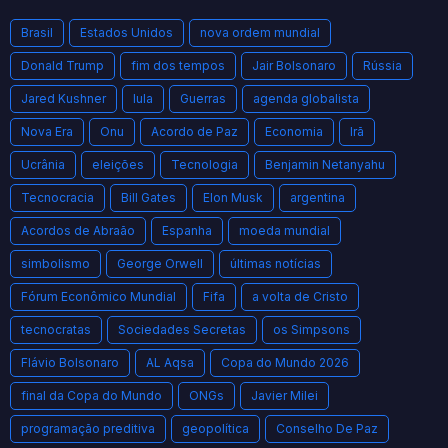
Brasil
Estados Unidos
nova ordem mundial
Donald Trump
fim dos tempos
Jair Bolsonaro
Rússia
Jared Kushner
lula
Guerras
agenda globalista
Nova Era
Onu
Acordo de Paz
Economia
Irã
Ucrânia
eleições
Tecnologia
Benjamin Netanyahu
Tecnocracia
Bill Gates
Elon Musk
argentina
Acordos de Abraão
Espanha
moeda mundial
simbolismo
George Orwell
últimas notícias
Fórum Econômico Mundial
Fifa
a volta de Cristo
tecnocratas
Sociedades Secretas
os Simpsons
Flávio Bolsonaro
AL Aqsa
Copa do Mundo 2026
final da Copa do Mundo
ONGs
Javier Milei
programação preditiva
geopolítica
Conselho De Paz