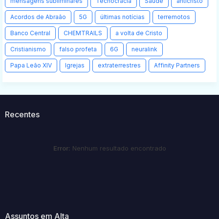
mensagens subliminares
Tecnocracia
Saúde
anticristo
Acordos de Abraão
5G
últimas notícias
terremotos
Banco Central
CHEMTRAILS
a volta de Cristo
Cristianismo
falso profeta
6G
neuralink
Papa Leão XIV
Igrejas
extraterrestres
Affinity Partners
Recentes
Error:
Nenhum resultado encontrado
Assuntos em Alta