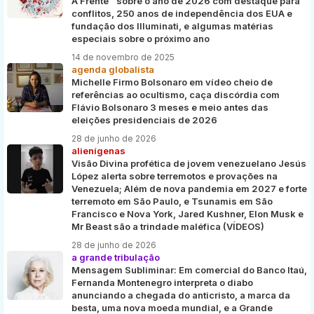
À Frente¨ sobre o ano de 2026 com destaque para
conflitos, 250 anos de independência dos EUA e
fundação dos Illuminati, e algumas matérias
especiais sobre o próximo ano
14 de novembro de 2025
agenda globalista
Michelle Firmo Bolsonaro em vídeo cheio de
referências ao ocultismo, caça discórdia com
Flávio Bolsonaro 3 meses e meio antes das
eleições presidenciais de 2026
28 de junho de 2026
alienígenas
Visão Divina profética de jovem venezuelano Jesús
López alerta sobre terremotos e provações na
Venezuela; Além de nova pandemia em 2027 e forte
terremoto em São Paulo, e Tsunamis em São
Francisco e Nova York, Jared Kushner, Elon Musk e
Mr Beast são a trindade maléfica (VÍDEOS)
28 de junho de 2026
a grande tribulação
Mensagem Subliminar: Em comercial do Banco Itaú,
Fernanda Montenegro interpreta o diabo
anunciando a chegada do anticristo, a marca da
besta, uma nova moeda mundial, e a Grande