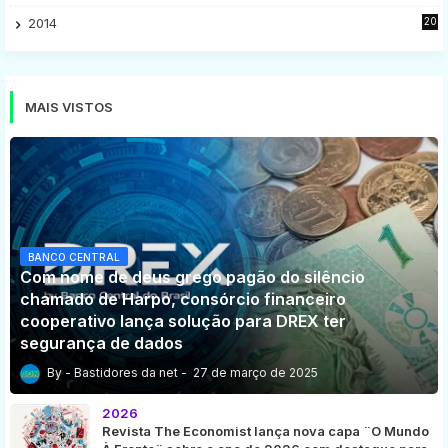
8
2014
20
16
MAIS VISTOS
BANCO CENTRAL
Com nome de deus grego pagão do silêncio
chamado de Harpo, consórcio financeiro
cooperativo lança solução para DREX ter
segurança de dados
Bastidores da net
27 de março de 2025
2026
Revista The Economist lança nova capa ¨O Mundo