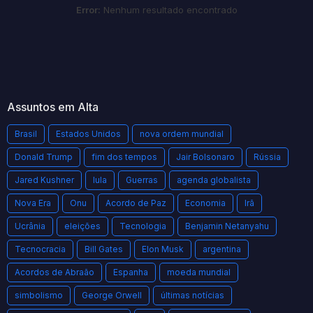
Error:
Nenhum resultado encontrado
Assuntos em Alta
Brasil
Estados Unidos
nova ordem mundial
Donald Trump
fim dos tempos
Jair Bolsonaro
Rússia
Jared Kushner
lula
Guerras
agenda globalista
Nova Era
Onu
Acordo de Paz
Economia
Irã
Ucrânia
eleições
Tecnologia
Benjamin Netanyahu
Tecnocracia
Bill Gates
Elon Musk
argentina
Acordos de Abraão
Espanha
moeda mundial
simbolismo
George Orwell
últimas notícias