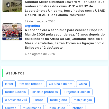
Soledad Miller e Michael Edward Miller: Casal que
roubou amostras dos vírus H1N1 e H3N2 de
Laboratório da Unicamp, tem vínculos com a USAID
e a ONE HEALTH da Família Rockfeller
29 de março de 2026
argentina
A Espanha era a escolhida para vencer a Copa Do
Mundo 2026 pela segunda vez, 16 anos depois do
título inédito na África Do Sul, Cristiano Ronaldo e
Messi derrotados; Ferran Torres e a ligação com o
Eclipse de 12 de Agosto
4 de agosto de 2026
ASSUNTOS
Israel
fim dos tempos
Os Sinais do fim
China
Redes Sociais
sinais e profecias
Projetos Illuminati
o Anticristo virá
Europa
Rede globo
manipulação
Guerras
muçulmanos
Reino Unido
internet