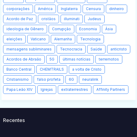
corporações
América
Inglaterra
Censura
dinheiro
Acordo de Paz
cristãos
illuminati
Judeus
ideologia de Gênero
Corrupção
Economia
Ásia
eleições
Vaticano
Alemanha
Tecnologia
mensagens subliminares
Tecnocracia
Saúde
anticristo
Acordos de Abraão
5G
últimas notícias
terremotos
Banco Central
CHEMTRAILS
a volta de Cristo
Cristianismo
falso profeta
6G
neuralink
Papa Leão XIV
Igrejas
extraterrestres
Affinity Partners
Recentes