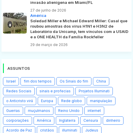
invasão alienígena em Miami/FL
27 de junho de 2026
América
Soledad Miller e Michael Edward Miller: Casal que
roubou amostras dos vírus H1N1 e H3N2 de
Laboratório da Unicamp, tem vínculos com a USAID
e a ONE HEALTH da Família Rockfeller
29 de março de 2026
ASSUNTOS
Israel
fim dos tempos
Os Sinais do fim
China
Redes Sociais
sinais e profecias
Projetos Illuminati
o Anticristo virá
Europa
Rede globo
manipulação
Guerras
muçulmanos
Reino Unido
internet
corporações
América
Inglaterra
Censura
dinheiro
Acordo de Paz
cristãos
illuminati
Judeus