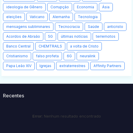
ideologia de Gênero
Corrupção
Economia
Ásia
eleições
Vaticano
Alemanha
Tecnologia
mensagens subliminares
Tecnocracia
Saúde
anticristo
Acordos de Abraão
5G
últimas notícias
terremotos
Banco Central
CHEMTRAILS
a volta de Cristo
Cristianismo
falso profeta
6G
neuralink
Papa Leão XIV
Igrejas
extraterrestres
Affinity Partners
Recentes
Error:
Nenhum resultado encontrado