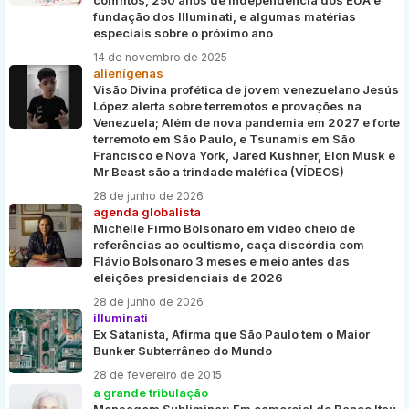
fundação dos Illuminati, e algumas matérias
especiais sobre o próximo ano
14 de novembro de 2025
alienígenas
Visão Divina profética de jovem venezuelano Jesús
López alerta sobre terremotos e provações na
Venezuela; Além de nova pandemia em 2027 e forte
terremoto em São Paulo, e Tsunamis em São
Francisco e Nova York, Jared Kushner, Elon Musk e
Mr Beast são a trindade maléfica (VÍDEOS)
28 de junho de 2026
agenda globalista
Michelle Firmo Bolsonaro em vídeo cheio de
referências ao ocultismo, caça discórdia com
Flávio Bolsonaro 3 meses e meio antes das
eleições presidenciais de 2026
28 de junho de 2026
illuminati
Ex Satanista, Afirma que São Paulo tem o Maior
Bunker Subterrâneo do Mundo
28 de fevereiro de 2015
a grande tribulação
Mensagem Subliminar: Em comercial do Banco Itaú,