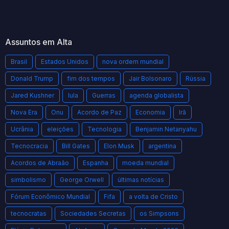
Assuntos em Alta
Brasil
Estados Unidos
nova ordem mundial
Donald Trump
fim dos tempos
Jair Bolsonaro
Rússia
Jared Kushner
lula
Guerras
agenda globalista
Nova Era
Onu
Acordo de Paz
Economia
Irã
Ucrânia
eleições
Tecnologia
Benjamin Netanyahu
Tecnocracia
Bill Gates
Elon Musk
argentina
Acordos de Abraão
Espanha
moeda mundial
simbolismo
George Orwell
últimas notícias
Fórum Econômico Mundial
Fifa
a volta de Cristo
tecnocratas
Sociedades Secretas
os Simpsons