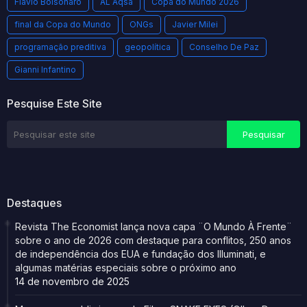
Flávio Bolsonaro
AL Aqsa
Copa do Mundo 2026
final da Copa do Mundo
ONGs
Javier Milei
programação preditiva
geopolítica
Conselho De Paz
Gianni Infantino
Pesquise Este Site
Destaques
Revista The Economist lança nova capa ¨O Mundo À Frente¨
sobre o ano de 2026 com destaque para conflitos, 250 anos
de independência dos EUA e fundação dos Illuminati, e
algumas matérias especiais sobre o próximo ano
14 de novembro de 2025