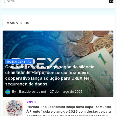
2014
20
16
MAIS VISTOS
BANCO CENTRAL
Com nome de deus grego pagão do silêncio
chamado de Harpo, consórcio financeiro
cooperativo lança solução para DREX ter
segurança de dados
Bastidores da net
27 de março de 2025
2026
Revista The Economist lança nova capa ¨O Mundo
À Frente¨ sobre o ano de 2026 com destaque para
conflitos, 250 anos de independência dos EUA e