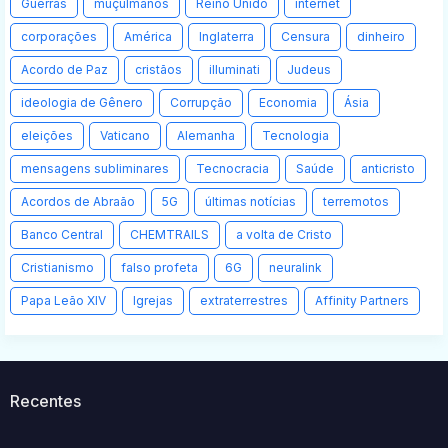
Guerras
muçulmanos
Reino Unido
internet
corporações
América
Inglaterra
Censura
dinheiro
Acordo de Paz
cristãos
illuminati
Judeus
ideologia de Gênero
Corrupção
Economia
Ásia
eleições
Vaticano
Alemanha
Tecnologia
mensagens subliminares
Tecnocracia
Saúde
anticristo
Acordos de Abraão
5G
últimas notícias
terremotos
Banco Central
CHEMTRAILS
a volta de Cristo
Cristianismo
falso profeta
6G
neuralink
Papa Leão XIV
Igrejas
extraterrestres
Affinity Partners
Recentes