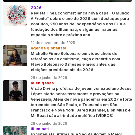
2026
Revista The Economist lança nova capa ¨O Mundo
À Frente¨ sobre o ano de 2026 com destaque para
conflitos, 250 anos de independência dos EUA e
fundação dos Illuminati, e algumas matérias
especiais sobre o próximo ano
14 de novembro de 2025
agenda globalista
Michelle Firmo Bolsonaro em vídeo cheio de
referências ao ocultismo, caça discórdia com
Flávio Bolsonaro 3 meses e meio antes das
eleições presidenciais de 2026
28 de junho de 2026
alienígenas
Visão Divina profética de jovem venezuelano Jesús
López alerta sobre terremotos e provações na
Venezuela; Além de nova pandemia em 2027 e forte
terremoto em São Paulo, e Tsunamis em São
Francisco e Nova York, Jared Kushner, Elon Musk e
Mr Beast são a trindade maléfica (VÍDEOS)
28 de junho de 2026
illuminati
Ex Satanista, Afirma que São Paulo tem o Maior