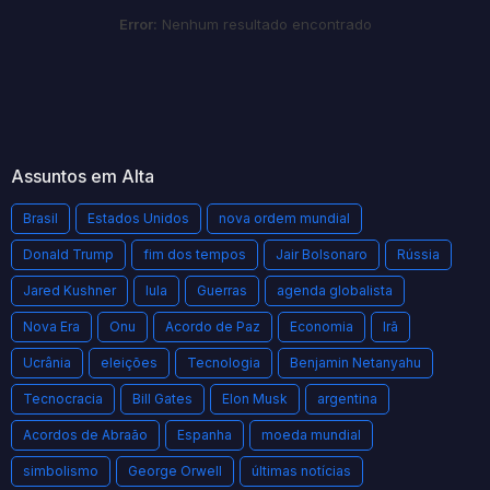
Error:
Nenhum resultado encontrado
Assuntos em Alta
Brasil
Estados Unidos
nova ordem mundial
Donald Trump
fim dos tempos
Jair Bolsonaro
Rússia
Jared Kushner
lula
Guerras
agenda globalista
Nova Era
Onu
Acordo de Paz
Economia
Irã
Ucrânia
eleições
Tecnologia
Benjamin Netanyahu
Tecnocracia
Bill Gates
Elon Musk
argentina
Acordos de Abraão
Espanha
moeda mundial
simbolismo
George Orwell
últimas notícias