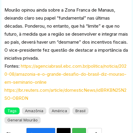
Mourão opinou ainda sobre a Zona Franca de Manaus,
deixando claro seu papel “fundamental” nas últimas
décadas. Ponderou, no entanto, que há “limite” e que no
futuro, à medida que a região se desenvolver e integrar mais
ao país, deverá haver um “desmame” dos incentivos fiscais.
O vice-presidente fez questão de destacar a importância da
iniciativa privada.
Fontes:
https://agenciabrasil.ebc.com.br/politica/noticia/202
0-08/amazonia-e-o-grande-desafio-do-brasil-diz-mourao-
em-seminario-online
https://br.reuters.com/article/domesticNews/idBRKBN25N2
SO-OBRDN
Tags
Amazônia
América
Brasil
General Mourão