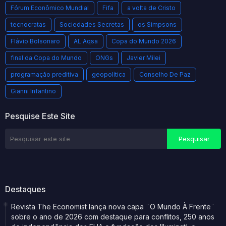
Fórum Econômico Mundial
Fifa
a volta de Cristo
tecnocratas
Sociedades Secretas
os Simpsons
Flávio Bolsonaro
AL Aqsa
Copa do Mundo 2026
final da Copa do Mundo
ONGs
Javier Milei
programação preditiva
geopolítica
Conselho De Paz
Gianni Infantino
Pesquise Este Site
Destaques
Revista The Economist lança nova capa ¨O Mundo À Frente¨
sobre o ano de 2026 com destaque para conflitos, 250 anos