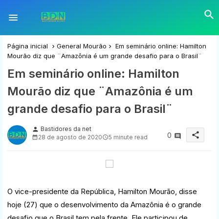
Página inicial
General Mourão
Em seminário online: Hamilton
Mourão diz que ¨Amazônia é um grande desafio para o Brasil¨
Em seminário online: Hamilton
Mourão diz que ¨Amazônia é um
grande desafio para o Brasil¨
Bastidores da net
person
share
0
28 de agosto de 2020
5 minute read
O vice-presidente da República, Hamilton Mourão, disse
hoje (27) que o desenvolvimento da Amazônia é o grande
desafio que o Brasil tem pela frente. Ele participou de