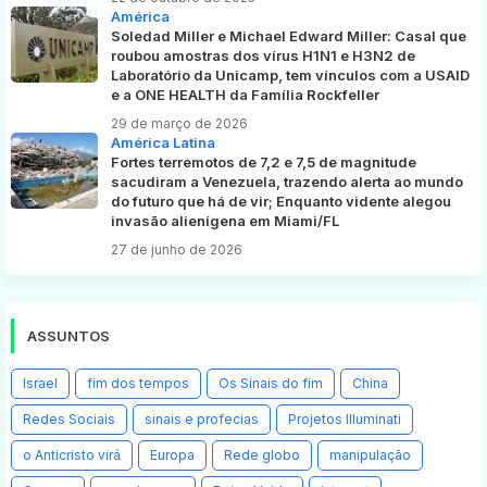
América
Soledad Miller e Michael Edward Miller: Casal que
roubou amostras dos vírus H1N1 e H3N2 de
Laboratório da Unicamp, tem vínculos com a USAID
e a ONE HEALTH da Família Rockfeller
29 de março de 2026
América Latina
Fortes terremotos de 7,2 e 7,5 de magnitude
sacudiram a Venezuela, trazendo alerta ao mundo
do futuro que há de vir; Enquanto vidente alegou
invasão alienígena em Miami/FL
27 de junho de 2026
ASSUNTOS
Israel
fim dos tempos
Os Sinais do fim
China
Redes Sociais
sinais e profecias
Projetos Illuminati
o Anticristo virá
Europa
Rede globo
manipulação