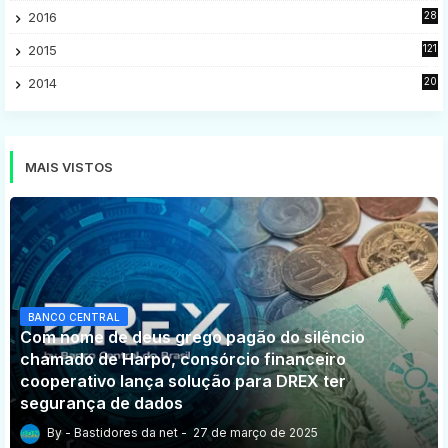
2016
28
9
2015
121
8
2014
20
16
MAIS VISTOS
BANCO CENTRAL
Com nome de deus grego pagão do silêncio
chamado de Harpo, consórcio financeiro
cooperativo lança solução para DREX ter
segurança de dados
Bastidores da net
27 de março de 2025