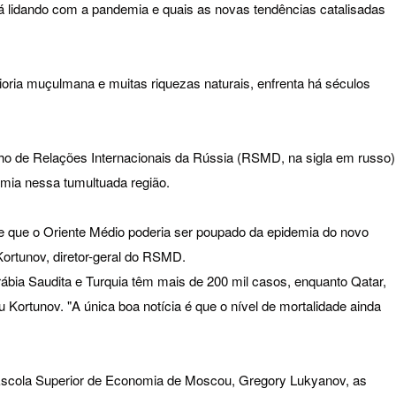
á lidando com a pandemia e quais as novas tendências catalisadas
ioria muçulmana e muitas riquezas naturais, enfrenta há séculos
lho de Relações Internacionais da Rússia (RSMD, na sigla em russo)
mia nessa tumultuada região.
 que o Oriente Médio poderia ser poupado da epidemia do novo
Kortunov, diretor-geral do RSMD.
Arábia Saudita e Turquia têm mais de 200 mil casos, enquanto Qatar,
u Kortunov. "A única boa notícia é que o nível de mortalidade ainda
a Escola Superior de Economia de Moscou, Gregory Lukyanov, as