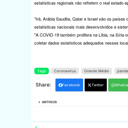
estatísticas regionais não refletem o real estado e
"Irã, Arábia Saudita, Qatar e Israel são os paíse
estatísticas nacionais mais desenvolvidos e sis
"A COVID-19 também prolifera na Líbia, na Síria o
coletar dados estatísticos adequados nesses loca
Tags
Coronavírus
Oriente Médio
pande
Facebook
Twitter
Whats
ANTIGOS