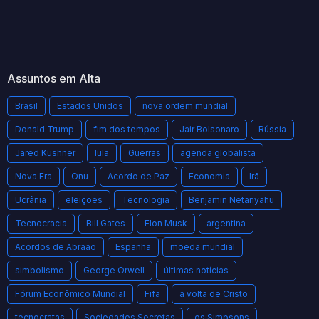
Assuntos em Alta
Brasil
Estados Unidos
nova ordem mundial
Donald Trump
fim dos tempos
Jair Bolsonaro
Rússia
Jared Kushner
lula
Guerras
agenda globalista
Nova Era
Onu
Acordo de Paz
Economia
Irã
Ucrânia
eleições
Tecnologia
Benjamin Netanyahu
Tecnocracia
Bill Gates
Elon Musk
argentina
Acordos de Abraão
Espanha
moeda mundial
simbolismo
George Orwell
últimas notícias
Fórum Econômico Mundial
Fifa
a volta de Cristo
tecnocratas
Sociedades Secretas
os Simpsons