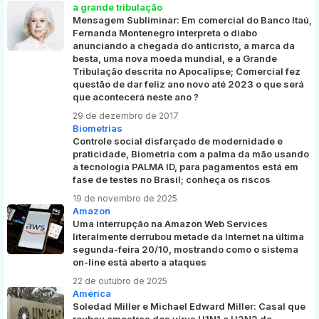
a grande tribulação
Mensagem Subliminar: Em comercial do Banco Itaú,
Fernanda Montenegro interpreta o diabo
anunciando a chegada do anticristo, a marca da
besta, uma nova moeda mundial, e a Grande
Tribulação descrita no Apocalipse; Comercial fez
questão de dar feliz ano novo até 2023 o que será
que acontecerá neste ano ?
29 de dezembro de 2017
Biometrias
Controle social disfarçado de modernidade e
praticidade, Biometria com a palma da mão usando
a tecnologia PALMA ID, para pagamentos está em
fase de testes no Brasil; conheça os riscos
19 de novembro de 2025
Amazon
Uma interrupção na Amazon Web Services
literalmente derrubou metade da Internet na última
segunda-feira 20/10, mostrando como o sistema
on-line está aberto a ataques
22 de outubro de 2025
América
Soledad Miller e Michael Edward Miller: Casal que
roubou amostras dos vírus H1N1 e H3N2 de