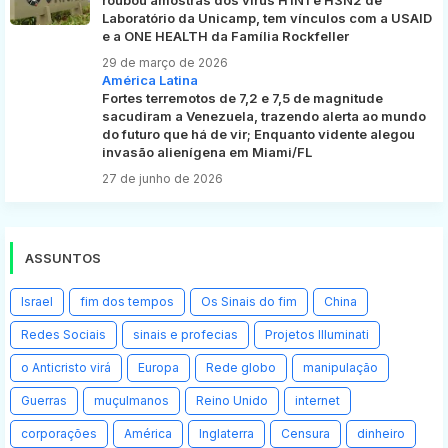
Laboratório da Unicamp, tem vínculos com a USAID
e a ONE HEALTH da Família Rockfeller
29 de março de 2026
América Latina
Fortes terremotos de 7,2 e 7,5 de magnitude
sacudiram a Venezuela, trazendo alerta ao mundo
do futuro que há de vir; Enquanto vidente alegou
invasão alienígena em Miami/FL
27 de junho de 2026
ASSUNTOS
Israel
fim dos tempos
Os Sinais do fim
China
Redes Sociais
sinais e profecias
Projetos Illuminati
o Anticristo virá
Europa
Rede globo
manipulação
Guerras
muçulmanos
Reino Unido
internet
corporações
América
Inglaterra
Censura
dinheiro