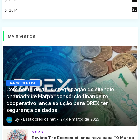
8
2014
20
16
MAIS VISTOS
BANCO CENTRAL
Com nome de deus grego pagão do silêncio
chamado de Harpo, consórcio financeiro
cooperativo lança solução para DREX ter
segurança de dados
Bastidores da net
27 de março de 2025
2026
Revista The Economist lança nova capa ¨O Mundo