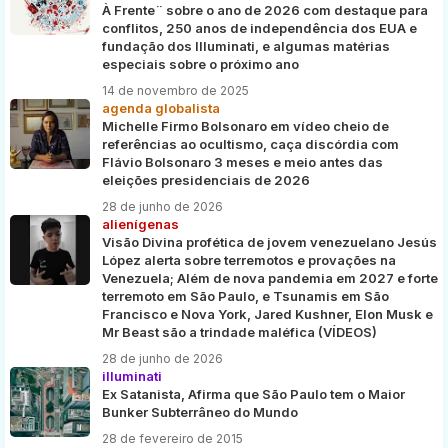
À Frente¨ sobre o ano de 2026 com destaque para
conflitos, 250 anos de independência dos EUA e
fundação dos Illuminati, e algumas matérias
especiais sobre o próximo ano
14 de novembro de 2025
agenda globalista
Michelle Firmo Bolsonaro em vídeo cheio de
referências ao ocultismo, caça discórdia com
Flávio Bolsonaro 3 meses e meio antes das
eleições presidenciais de 2026
28 de junho de 2026
alienígenas
Visão Divina profética de jovem venezuelano Jesús
López alerta sobre terremotos e provações na
Venezuela; Além de nova pandemia em 2027 e forte
terremoto em São Paulo, e Tsunamis em São
Francisco e Nova York, Jared Kushner, Elon Musk e
Mr Beast são a trindade maléfica (VÍDEOS)
28 de junho de 2026
illuminati
Ex Satanista, Afirma que São Paulo tem o Maior
Bunker Subterrâneo do Mundo
28 de fevereiro de 2015