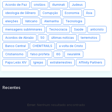
Acordo de Paz
cristãos
illuminati
Judeus
ideologia de Gênero
Corrupção
Economia
Ásia
eleições
Vaticano
Alemanha
Tecnologia
mensagens subliminares
Tecnocracia
Saúde
anticristo
Acordos de Abraão
5G
últimas notícias
terremotos
Banco Central
CHEMTRAILS
a volta de Cristo
Cristianismo
falso profeta
6G
neuralink
Papa Leão XIV
Igrejas
extraterrestres
Affinity Partners
Recentes
Error:
Nenhum resultado encontrado