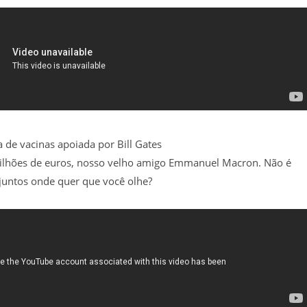
de vacinas apoiada por Bill Gates
bilhões de euros, nosso velho amigo Emmanuel Macron. Não é
untos onde quer que você olhe?