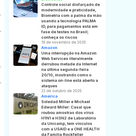
Controle social disfarçado de
modernidade e praticidade,
e
Biometria com a palma da mão
usando a tecnologia PALMA
ID, para pagamentos está em
r
fase de testes no Brasil;
conheça os riscos
19 de novembro de 2025
Amazon
Uma interrupção na Amazon
Web Services literalmente
derrubou metade da Internet
e
na última segunda-feira
20/10, mostrando como o
sistema on-line está aberto a
r
ataques
22 de outubro de 2025
América
Soledad Miller e Michael
Edward Miller: Casal que
roubou amostras dos vírus
H1N1 e H3N2 de Laboratório
da Unicamp, tem vínculos
com a USAID e a ONE HEALTH
da Família Rockfeller