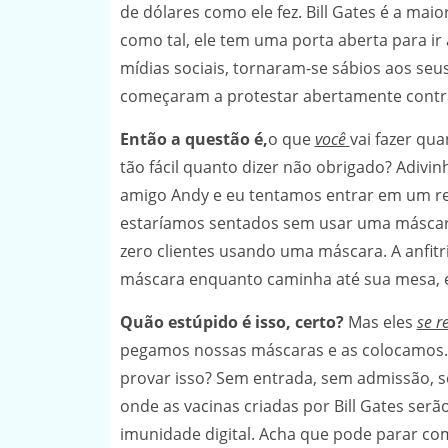
de dólares como ele fez. Bill Gates é a ma
como tal, ele tem uma porta aberta para ir à
mídias sociais, tornaram-se sábios aos seu
começaram a protestar abertamente contra B
Então a questão é,
o que
você
vai fazer qua
tão fácil quanto dizer não obrigado? Adivi
amigo Andy e eu tentamos entrar em um re
estaríamos sentados sem usar uma máscar
zero clientes usando uma máscara. A anfitr
máscara enquanto caminha até sua mesa, en
Quão estúpido é isso, certo?
Mas eles
se r
pegamos nossas máscaras e as colocamos. 
provar isso? Sem entrada, sem admissão,
onde as vacinas criadas por Bill Gates ser
imunidade digital. Acha que pode parar com