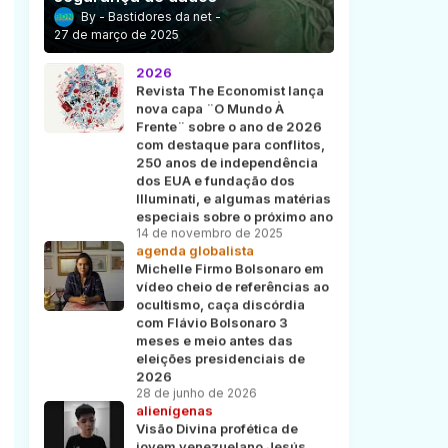
o
Bastidores da net
27 de março de 2025
2026
Revista The Economist lança
nova capa ¨O Mundo À
Frente¨ sobre o ano de 2026
com destaque para conflitos,
250 anos de independência
dos EUA e fundação dos
Illuminati, e algumas matérias
especiais sobre o próximo ano
14 de novembro de 2025
agenda globalista
Michelle Firmo Bolsonaro em
vídeo cheio de referências ao
ocultismo, caça discórdia
com Flávio Bolsonaro 3
meses e meio antes das
eleições presidenciais de
2026
28 de junho de 2026
alienígenas
Visão Divina profética de
jovem venezuelano Jesús