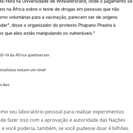
ta-feira na Universidade de Witwatersrand, onde o julgamento se
guns na África sobre o teste de drogas em pessoas que não
mo voluntárias para a vacinação, parecem ser de origens
ender", disse o organizador do protesto Phapano Phasha à
s que eles estão manipulando os vulneráveis."
VID-19 da África queimaram
ecialistas notam um nível
no dos
como seu laboratório pessoal para realizar experimentos
ode fazer isso com a aprovação e autoridade das Nações
 e você poderia, também, se você pudesse doar 4 bilhões