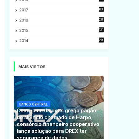
5
2017
83
5
2016
28
9
2015
121
8
2014
20
16
MAIS VISTOS
BANCO CENTRAL
Com nome de deus grego pagão
do silêncio chamado de Harpo,
consórcio financeiro cooperativo
lança solução para DREX ter
segurança de dados