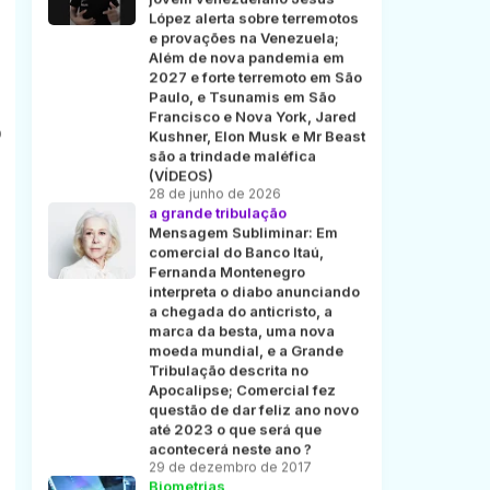
López alerta sobre terremotos
e provações na Venezuela;
Além de nova pandemia em
2027 e forte terremoto em São
Paulo, e Tsunamis em São
Francisco e Nova York, Jared
O
Kushner, Elon Musk e Mr Beast
são a trindade maléfica
(VÍDEOS)
28 de junho de 2026
a grande tribulação
Mensagem Subliminar: Em
comercial do Banco Itaú,
Fernanda Montenegro
interpreta o diabo anunciando
a chegada do anticristo, a
marca da besta, uma nova
moeda mundial, e a Grande
Tribulação descrita no
Apocalipse; Comercial fez
questão de dar feliz ano novo
até 2023 o que será que
acontecerá neste ano ?
29 de dezembro de 2017
Biometrias