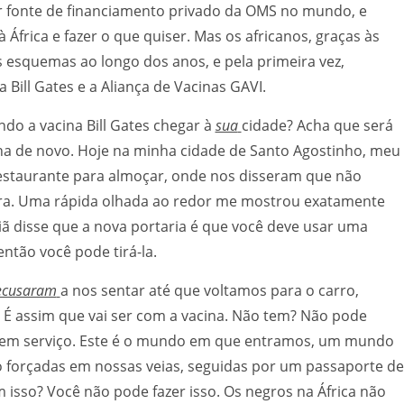
ior fonte de financiamento privado da OMS no mundo, e
 África e fazer o que quiser. Mas os africanos, graças às
s esquemas ao longo dos anos, e pela primeira vez,
ill Gates e a Aliança de Vacinas GAVI.
ndo a vacina Bill Gates chegar à
sua
cidade? Acha que será
nha de novo. Hoje na minha cidade de Santo Agostinho, meu
staurante para almoçar, onde nos disseram que não
a. Uma rápida olhada ao redor me mostrou exatamente
iã disse que a nova portaria é que você deve usar uma
tão você pode tirá-la.
ecusaram
a nos sentar até que voltamos para o carro,
É assim que vai ser com a vacina. Não tem? Não pode
 sem serviço. Este é o mundo em que entramos, um mundo
ão forçadas em nossas veias, seguidas por um passaporte de
 isso? Você não pode fazer isso. Os negros na África não