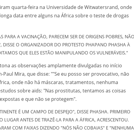
iram quarta-feira na Universidade de Witwatersrand, onde
longa data entre alguns na África sobre o teste de drogas
S PARA A VACINAÇÃO, PARECEM SER DE ORIGENS POBRES, NÃ
R", DISSE O ORGANIZADOR DO PROTESTO PHAPANO PHASHA À
DITAMOS QUE ELES ESTÃO MANIPULANDO OS VULNERÁVEIS."
 tona as observações amplamente divulgadas no início
-Paul Mira, que disse: ""Se eu posso ser provocativo, não
África, onde não há máscaras, tratamentos, nenhuma
tudos sobre aids: "Nas prostitutas, tentamos as coisas
expostas e que não se protegem".
INENTE É UM CAMPO DE DESPEJO", DISSE PHASHA. PRIMEIRO
 LUGAR ANTES DE TRAZÊ-LA PARA A ÁFRICA, ACRESCENTOU.
RAM COM FAIXAS DIZENDO "NÓS NÃO COBAIAS" E "NENHUMA