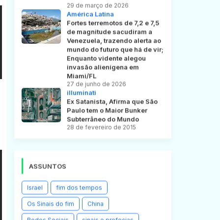
29 de março de 2026
América Latina
Fortes terremotos de 7,2 e 7,5
de magnitude sacudiram a
Venezuela, trazendo alerta ao
mundo do futuro que há de vir;
Enquanto vidente alegou
invasão alienígena em
Miami/FL
27 de junho de 2026
illuminati
Ex Satanista, Afirma que São
Paulo tem o Maior Bunker
Subterrâneo do Mundo
28 de fevereiro de 2015
ASSUNTOS
Israel
fim dos tempos
Os Sinais do fim
China
Redes Sociais
sinais e profecias