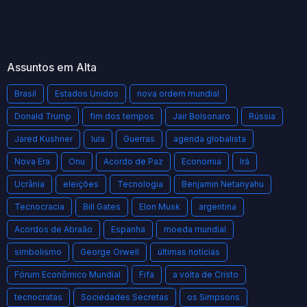
Assuntos em Alta
Brasil
Estados Unidos
nova ordem mundial
Donald Trump
fim dos tempos
Jair Bolsonaro
Rússia
Jared Kushner
lula
Guerras
agenda globalista
Nova Era
Onu
Acordo de Paz
Economia
Irã
Ucrânia
eleições
Tecnologia
Benjamin Netanyahu
Tecnocracia
Bill Gates
Elon Musk
argentina
Acordos de Abraão
Espanha
moeda mundial
simbolismo
George Orwell
últimas notícias
Fórum Econômico Mundial
Fifa
a volta de Cristo
tecnocratas
Sociedades Secretas
os Simpsons