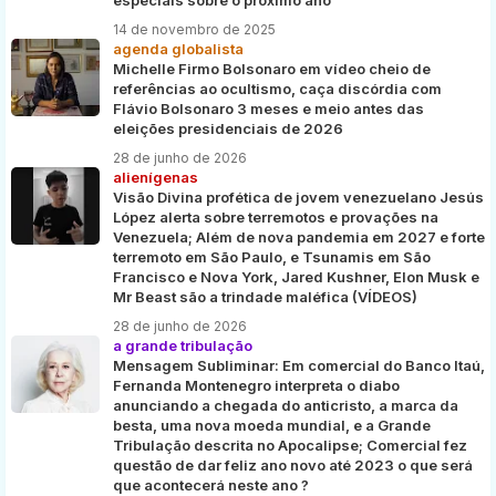
14 de novembro de 2025
agenda globalista
Michelle Firmo Bolsonaro em vídeo cheio de
referências ao ocultismo, caça discórdia com
Flávio Bolsonaro 3 meses e meio antes das
eleições presidenciais de 2026
28 de junho de 2026
alienígenas
Visão Divina profética de jovem venezuelano Jesús
López alerta sobre terremotos e provações na
Venezuela; Além de nova pandemia em 2027 e forte
terremoto em São Paulo, e Tsunamis em São
Francisco e Nova York, Jared Kushner, Elon Musk e
Mr Beast são a trindade maléfica (VÍDEOS)
28 de junho de 2026
a grande tribulação
Mensagem Subliminar: Em comercial do Banco Itaú,
Fernanda Montenegro interpreta o diabo
anunciando a chegada do anticristo, a marca da
besta, uma nova moeda mundial, e a Grande
Tribulação descrita no Apocalipse; Comercial fez
questão de dar feliz ano novo até 2023 o que será
que acontecerá neste ano ?