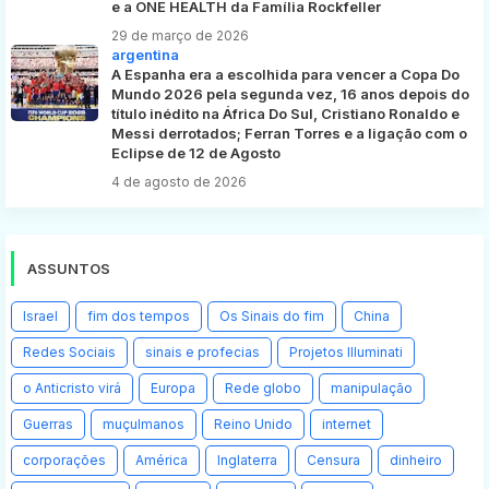
e a ONE HEALTH da Família Rockfeller
29 de março de 2026
argentina
A Espanha era a escolhida para vencer a Copa Do
Mundo 2026 pela segunda vez, 16 anos depois do
título inédito na África Do Sul, Cristiano Ronaldo e
Messi derrotados; Ferran Torres e a ligação com o
Eclipse de 12 de Agosto
4 de agosto de 2026
ASSUNTOS
Israel
fim dos tempos
Os Sinais do fim
China
Redes Sociais
sinais e profecias
Projetos Illuminati
o Anticristo virá
Europa
Rede globo
manipulação
Guerras
muçulmanos
Reino Unido
internet
corporações
América
Inglaterra
Censura
dinheiro