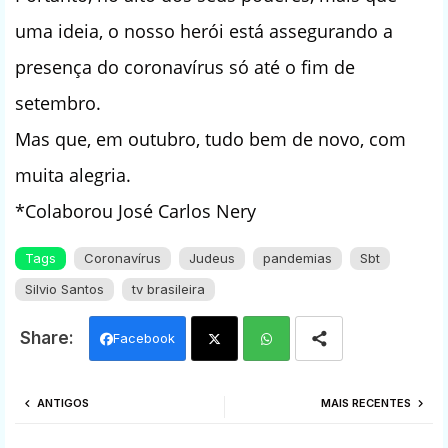
uma ideia, o nosso herói está assegurando a
presença do coronavírus só até o fim de
setembro.
Mas que, em outubro, tudo bem de novo, com
muita alegria.
*Colaborou José Carlos Nery
Tags
Coronavírus
Judeus
pandemias
Sbt
Silvio Santos
tv brasileira
Facebook
Twi
Wh
ANTIGOS
MAIS RECENTES
tter
ats