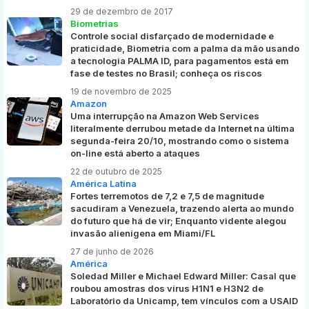
29 de dezembro de 2017
Biometrias
Controle social disfarçado de modernidade e
praticidade, Biometria com a palma da mão usando
a tecnologia PALMA ID, para pagamentos está em
fase de testes no Brasil; conheça os riscos
19 de novembro de 2025
Amazon
Uma interrupção na Amazon Web Services
literalmente derrubou metade da Internet na última
segunda-feira 20/10, mostrando como o sistema
on-line está aberto a ataques
22 de outubro de 2025
América Latina
Fortes terremotos de 7,2 e 7,5 de magnitude
sacudiram a Venezuela, trazendo alerta ao mundo
do futuro que há de vir; Enquanto vidente alegou
invasão alienígena em Miami/FL
27 de junho de 2026
América
Soledad Miller e Michael Edward Miller: Casal que
roubou amostras dos vírus H1N1 e H3N2 de
Laboratório da Unicamp, tem vínculos com a USAID