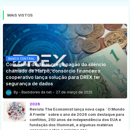
MAIS VISTOS
BANCO CENTRAL
Com nome de deus grego pagão do silêncio
chamado de Harpo, consórcio financeiro
cooperativo lança solução para DREX ter
segurança de dados
Bastidores da net
27 de março de 2025
2026
Revista The Economist lança nova capa ¨O Mundo
À Frente¨ sobre o ano de 2026 com destaque para
conflitos, 250 anos de independência dos EUA e
fundação dos Illuminati, e algumas matérias
especiais sobre o próximo ano