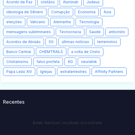
Acordo de Paz
cristãos
illuminati
Judeus
ideologia de Gênero
Corrupção
Economia
Ásia
eleições
Vaticano
Alemanha
Tecnologia
mensagens subliminares
Tecnocracia
Saúde
anticristo
Acordos de Abraão
5G
últimas notícias
terremotos
Banco Central
CHEMTRAILS
a volta de Cristo
Cristianismo
falso profeta
6G
neuralink
Papa Leão XIV
Igrejas
extraterrestres
Affinity Partners
Recentes
Error:
Nenhum resultado encontrado