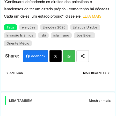
"Continuarei defendendo os direitos dos palestinos e
israelenses de ter um estado próprio - como tenho há décadas.
Cada um deles, um estado próprio", disse ele.
LEIA MAIS
Tags
eleições
Eleições 2020
Estados Unidos
Invasão Islâmica
islã
islamismo
Joe Biden
Oriente Médio
Facebook
Twi
Wh
ANTIGOS
MAIS RECENTES
tter
ats
app
LEIA TAMBÉM
Mostrar mais