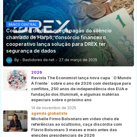
BANCO CENTRAL
Com nome de deus grego pagão do silêncio
chamado de Harpo, consórcio financeiro
cooperativo lança solução para DREX ter
segurança de dados
Bastidores da net
27 de março de 2025
2026
Revista The Economist lança nova capa ¨O Mundo
À Frente¨ sobre o ano de 2026 com destaque para
conflitos, 250 anos de independência dos EUA e
fundação dos Illuminati, e algumas matérias
especiais sobre o próximo ano
14 de novembro de 2025
agenda globalista
Michelle Firmo Bolsonaro em vídeo cheio de
referências ao ocultismo, caça discórdia com
Flávio Bolsonaro 3 meses e meio antes das
eleições presidenciais de 2026