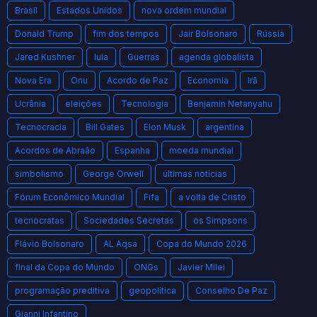
Brasil
Estados Unidos
nova ordem mundial
Donald Trump
fim dos tempos
Jair Bolsonaro
Rússia
Jared Kushner
lula
Guerras
agenda globalista
Nova Era
Onu
Acordo de Paz
Economia
Irã
Ucrânia
eleições
Tecnologia
Benjamin Netanyahu
Tecnocracia
Bill Gates
Elon Musk
argentina
Acordos de Abraão
Espanha
moeda mundial
simbolismo
George Orwell
últimas notícias
Fórum Econômico Mundial
Fifa
a volta de Cristo
tecnocratas
Sociedades Secretas
os Simpsons
Flávio Bolsonaro
AL Aqsa
Copa do Mundo 2026
final da Copa do Mundo
ONGs
Javier Milei
programação preditiva
geopolítica
Conselho De Paz
Gianni Infantino