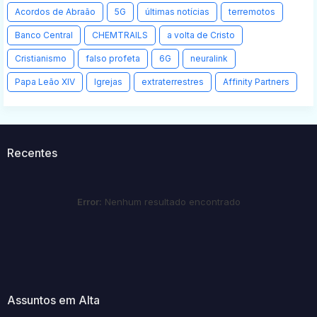
Acordos de Abraão
5G
últimas notícias
terremotos
Banco Central
CHEMTRAILS
a volta de Cristo
Cristianismo
falso profeta
6G
neuralink
Papa Leão XIV
Igrejas
extraterrestres
Affinity Partners
Recentes
Error:
Nenhum resultado encontrado
Assuntos em Alta