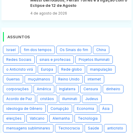
Eclipse de 12 de Agosto
4 de agosto de 2026
ASSUNTOS
Israel
fim dos tempos
Os Sinais do fim
China
Redes Sociais
sinais e profecias
Projetos Illuminati
o Anticristo virá
Europa
Rede globo
manipulação
Guerras
muçulmanos
Reino Unido
internet
corporações
América
Inglaterra
Censura
dinheiro
Acordo de Paz
cristãos
illuminati
Judeus
ideologia de Gênero
Corrupção
Economia
Ásia
eleições
Vaticano
Alemanha
Tecnologia
mensagens subliminares
Tecnocracia
Saúde
anticristo