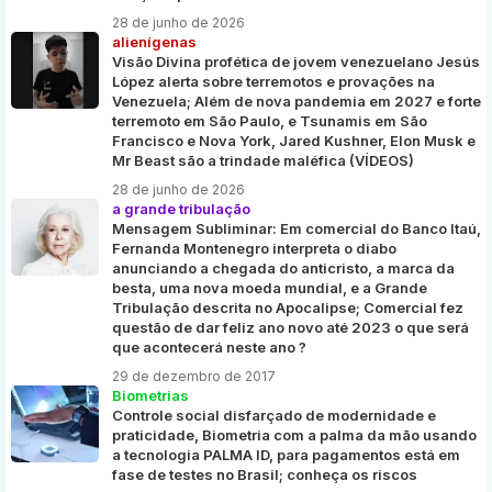
28 de junho de 2026
alienígenas
Visão Divina profética de jovem venezuelano Jesús
López alerta sobre terremotos e provações na
Venezuela; Além de nova pandemia em 2027 e forte
terremoto em São Paulo, e Tsunamis em São
Francisco e Nova York, Jared Kushner, Elon Musk e
Mr Beast são a trindade maléfica (VÍDEOS)
28 de junho de 2026
a grande tribulação
Mensagem Subliminar: Em comercial do Banco Itaú,
Fernanda Montenegro interpreta o diabo
anunciando a chegada do anticristo, a marca da
besta, uma nova moeda mundial, e a Grande
Tribulação descrita no Apocalipse; Comercial fez
questão de dar feliz ano novo até 2023 o que será
que acontecerá neste ano ?
29 de dezembro de 2017
Biometrias
Controle social disfarçado de modernidade e
praticidade, Biometria com a palma da mão usando
a tecnologia PALMA ID, para pagamentos está em
fase de testes no Brasil; conheça os riscos