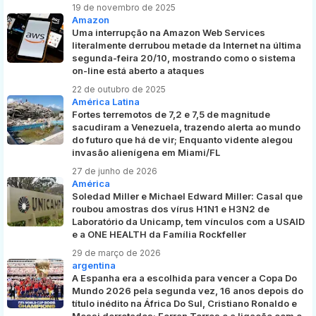
19 de novembro de 2025
Amazon
Uma interrupção na Amazon Web Services
literalmente derrubou metade da Internet na última
segunda-feira 20/10, mostrando como o sistema
on-line está aberto a ataques
22 de outubro de 2025
América Latina
Fortes terremotos de 7,2 e 7,5 de magnitude
sacudiram a Venezuela, trazendo alerta ao mundo
do futuro que há de vir; Enquanto vidente alegou
invasão alienígena em Miami/FL
27 de junho de 2026
América
Soledad Miller e Michael Edward Miller: Casal que
roubou amostras dos vírus H1N1 e H3N2 de
Laboratório da Unicamp, tem vínculos com a USAID
e a ONE HEALTH da Família Rockfeller
29 de março de 2026
argentina
A Espanha era a escolhida para vencer a Copa Do
Mundo 2026 pela segunda vez, 16 anos depois do
título inédito na África Do Sul, Cristiano Ronaldo e
Messi derrotados; Ferran Torres e a ligação com o