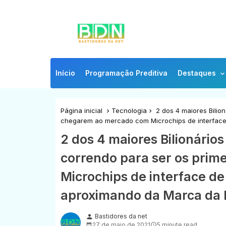
Início
Programação Preditiva
Destaques
Página inicial
Tecnologia
2 dos 4 maiores Bilio
chegarem ao mercado com Microchips de interface
2 dos 4 maiores Bilionári
correndo para ser os prim
Microchips de interface d
aproximando da Marca da 
Bastidores da net
person
27 de maio de 2021
5 minute read