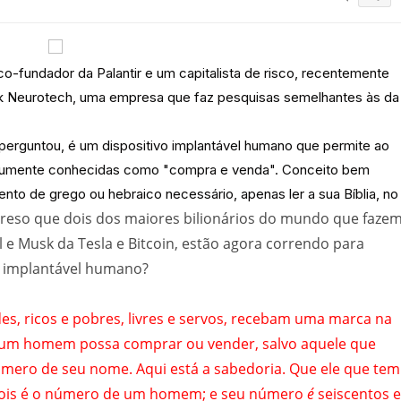
-fundador da Palantir e um capitalista de risco, recentemente
ock Neurotech, uma empresa que faz pesquisas semelhantes às da
erguntou, é um dispositivo implantável humano que permite ao
comumente conhecidas como "compra e venda". Conceito bem
to de grego ou hebraico necessário, apenas ler a sua Bíblia, no
preso que dois dos maiores bilionários do mundo que faze
l e Musk da Tesla e Bitcoin, estão agora correndo para
l implantável humano?
es, ricos e pobres, livres e servos, recebam uma marca na
nhum homem possa comprar ou vender, salvo aquele que
úmero de seu nome. Aqui está a sabedoria. Que ele que tem
pois é o número de um homem; e seu número
é
seiscentos e