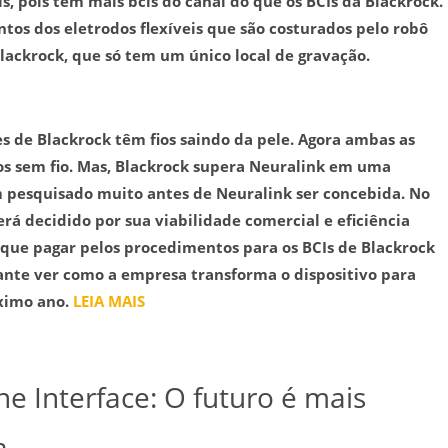
is, pois tem mais bcis do canal do que os BCIs da Blackrock.
ontos dos eletrodos flexíveis que são costurados pelo robô
ackrock, que só tem um único local de gravação.
s de Blackrock têm fios saindo da pele. Agora ambas as
s sem fio. Mas, Blackrock supera Neuralink em uma
m pesquisado muito antes de Neuralink ser concebida. No
rá decidido por sua viabilidade comercial e eficiência
m que pagar pelos procedimentos para os BCIs de Blackrock
sante ver como a empresa transforma o dispositivo para
óximo ano.
LEIA MAIS
e Interface: O futuro é mais
a