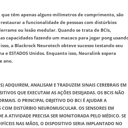
, que têm apenas alguns milímetros de comprimento, são
a restaurar a funcionalidade de pessoas com distúrbios
derrame ou lesão medular. Quando se trata de BCIs,
uas capacidades fazendo um macaco para jogar pong usand
isso, a Blackrock Neurotech obteve sucesso testando seu
na e ESTADOS Unidos. Enquanto isso, Neuralink espera
e ano.
S) ADQUIREM, ANALISAM E TRADUZEM SINAIS CEREBRAIS EM
ITIVOS QUE EXECUTAM AS AÇÕES DESEJADAS. OS BCIS NÃO
MAIS. O PRINCIPAL OBJETIVO DO BCI É AJUDAR A
 COM DISTÚRBIO NEUROMUSCULAR. OS SENSORES EM
 A ATIVIDADE PRECISA SER MONITORADA PELO MÉDICO. SE
FÍCEIS NAS MÃOS, O DISPOSITIVO SERIA IMPLANTADO NO