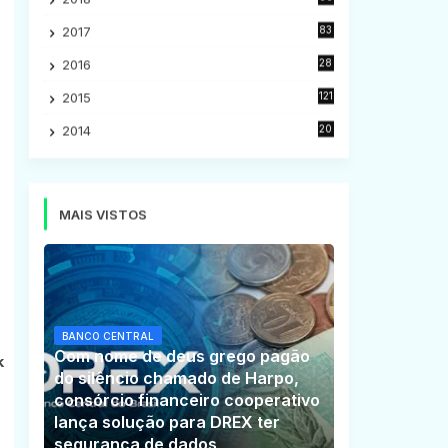
5
2017
83
5
2016
28
9
2015
121
8
2014
20
16
MAIS VISTOS
BANCO CENTRAL
Com nome de deus grego pagão
k
do silêncio chamado de Harpo,
consórcio financeiro cooperativo
lança solução para DREX ter
segurança de dados