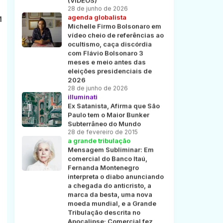
(VÍDEOS)
28 de junho de 2026
agenda globalista
M
Michelle Firmo Bolsonaro em
vídeo cheio de referências ao
ocultismo, caça discórdia
com Flávio Bolsonaro 3
meses e meio antes das
eleições presidenciais de
2026
28 de junho de 2026
illuminati
Ex Satanista, Afirma que São
Paulo tem o Maior Bunker
Subterrâneo do Mundo
28 de fevereiro de 2015
a grande tribulação
Mensagem Subliminar: Em
comercial do Banco Itaú,
Fernanda Montenegro
interpreta o diabo anunciando
a chegada do anticristo, a
marca da besta, uma nova
moeda mundial, e a Grande
Tribulação descrita no
Apocalipse; Comercial fez