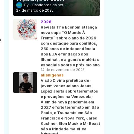
Bastidores da net
27 de março de 2025
2026
Revista The Economist lança
nova capa ¨O Mundo À
Frente¨ sobre o ano de 2026
o
com destaque para conflitos,
250 anos de independência
dos EUA e fundação dos
Illuminati, e algumas matérias
especiais sobre o próximo ano
14 de novembro de 2025
alienígenas
Visão Divina profética de
jovem venezuelano Jesús
López alerta sobre terremotos
e provações na Venezuela;
Além de nova pandemia em
2027 e forte terremoto em São
Paulo, e Tsunamis em São
Francisco e Nova York, Jared
Kushner, Elon Musk e Mr Beast
são a trindade maléfica