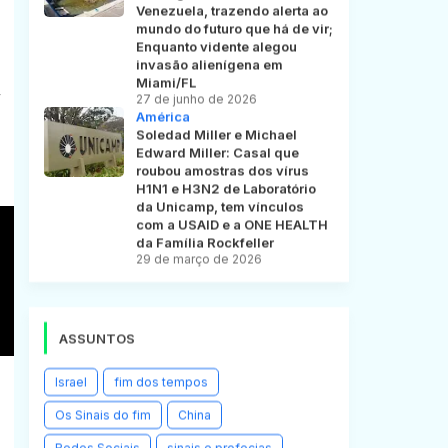
Venezuela, trazendo alerta ao
mundo do futuro que há de vir;
Enquanto vidente alegou
invasão alienígena em
Miami/FL
-
27 de junho de 2026
América
Soledad Miller e Michael
Edward Miller: Casal que
roubou amostras dos vírus
H1N1 e H3N2 de Laboratório
da Unicamp, tem vínculos
com a USAID e a ONE HEALTH
da Família Rockfeller
29 de março de 2026
ASSUNTOS
Israel
fim dos tempos
Os Sinais do fim
China
Redes Sociais
sinais e profecias