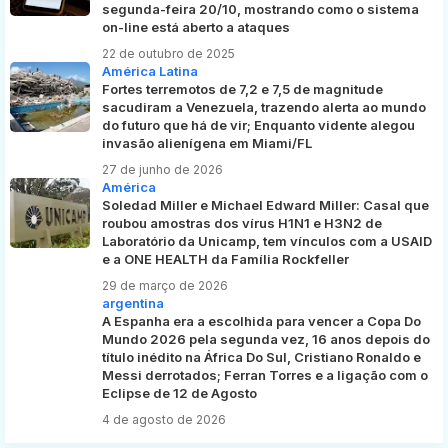
segunda-feira 20/10, mostrando como o sistema
on-line está aberto a ataques
22 de outubro de 2025
América Latina
Fortes terremotos de 7,2 e 7,5 de magnitude
sacudiram a Venezuela, trazendo alerta ao mundo
do futuro que há de vir; Enquanto vidente alegou
invasão alienígena em Miami/FL
27 de junho de 2026
América
Soledad Miller e Michael Edward Miller: Casal que
roubou amostras dos vírus H1N1 e H3N2 de
Laboratório da Unicamp, tem vínculos com a USAID
e a ONE HEALTH da Família Rockfeller
29 de março de 2026
argentina
A Espanha era a escolhida para vencer a Copa Do
Mundo 2026 pela segunda vez, 16 anos depois do
título inédito na África Do Sul, Cristiano Ronaldo e
Messi derrotados; Ferran Torres e a ligação com o
Eclipse de 12 de Agosto
4 de agosto de 2026