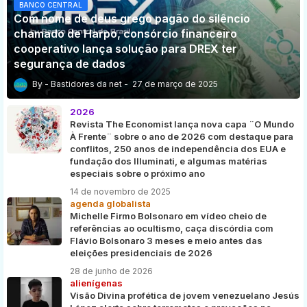
BANCO CENTRAL
Com nome de deus grego pagão do silêncio
chamado de Harpo, consórcio financeiro
cooperativo lança solução para DREX ter
segurança de dados
Bastidores da net
27 de março de 2025
2026
Revista The Economist lança nova capa ¨O Mundo
À Frente¨ sobre o ano de 2026 com destaque para
conflitos, 250 anos de independência dos EUA e
fundação dos Illuminati, e algumas matérias
especiais sobre o próximo ano
14 de novembro de 2025
agenda globalista
Michelle Firmo Bolsonaro em vídeo cheio de
referências ao ocultismo, caça discórdia com
Flávio Bolsonaro 3 meses e meio antes das
eleições presidenciais de 2026
28 de junho de 2026
alienígenas
Visão Divina profética de jovem venezuelano Jesús