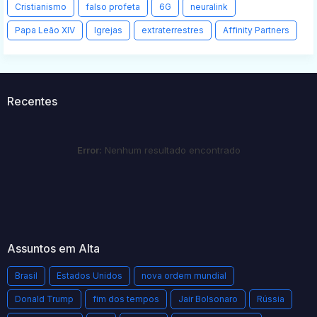
Cristianismo
falso profeta
6G
neuralink
Papa Leão XIV
Igrejas
extraterrestres
Affinity Partners
Recentes
Error:
Nenhum resultado encontrado
Assuntos em Alta
Brasil
Estados Unidos
nova ordem mundial
Donald Trump
fim dos tempos
Jair Bolsonaro
Rússia