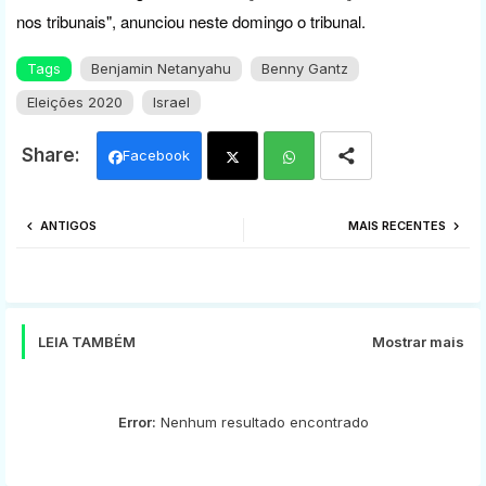
nos tribunais", anunciou neste domingo o tribunal.
Tags
Benjamin Netanyahu
Benny Gantz
Eleições 2020
Israel
Facebook
Twi
Wh
ANTIGOS
MAIS RECENTES
tter
ats
app
LEIA TAMBÉM
Mostrar mais
Error:
Nenhum resultado encontrado