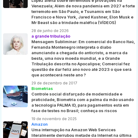
López alerta sobre terremotos e provações na
Venezuela; Além de nova pandemia em 2027 e forte
terremoto em São Paulo, e Tsunamis em São
Francisco e Nova York, Jared Kushner, Elon Musk e
Mr Beast são a trindade maléfica (VÍDEOS)
28 de junho de 2026
a grande tribulação
Mensagem Subliminar: Em comercial do Banco Itaú,
Fernanda Montenegro interpreta o diabo
anunciando a chegada do anticristo, a marca da
besta, uma nova moeda mundial, e a Grande
Tribulação descrita no Apocalipse; Comercial fez
questão de dar feliz ano novo até 2023 o que será
que acontecerá neste ano ?
29 de dezembro de 2017
Biometrias
Controle social disfarçado de modernidade e
praticidade, Biometria com a palma da mão usando
a tecnologia PALMA ID, para pagamentos está em
fase de testes no Brasil; conheça os riscos
19 de novembro de 2025
Amazon
Uma interrupção na Amazon Web Services
literalmente derrubou metade da Internet na última