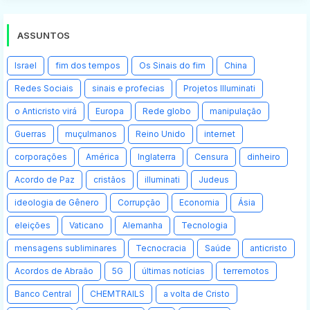
ASSUNTOS
Israel
fim dos tempos
Os Sinais do fim
China
Redes Sociais
sinais e profecias
Projetos Illuminati
o Anticristo virá
Europa
Rede globo
manipulação
Guerras
muçulmanos
Reino Unido
internet
corporações
América
Inglaterra
Censura
dinheiro
Acordo de Paz
cristãos
illuminati
Judeus
ideologia de Gênero
Corrupção
Economia
Ásia
eleições
Vaticano
Alemanha
Tecnologia
mensagens subliminares
Tecnocracia
Saúde
anticristo
Acordos de Abraão
5G
últimas notícias
terremotos
Banco Central
CHEMTRAILS
a volta de Cristo