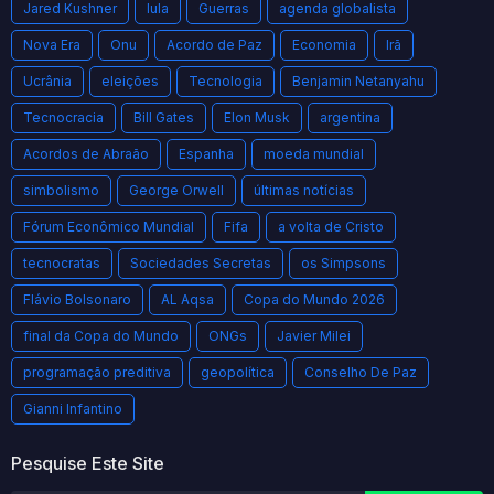
Jared Kushner
lula
Guerras
agenda globalista
Nova Era
Onu
Acordo de Paz
Economia
Irã
Ucrânia
eleições
Tecnologia
Benjamin Netanyahu
Tecnocracia
Bill Gates
Elon Musk
argentina
Acordos de Abraão
Espanha
moeda mundial
simbolismo
George Orwell
últimas notícias
Fórum Econômico Mundial
Fifa
a volta de Cristo
tecnocratas
Sociedades Secretas
os Simpsons
Flávio Bolsonaro
AL Aqsa
Copa do Mundo 2026
final da Copa do Mundo
ONGs
Javier Milei
programação preditiva
geopolítica
Conselho De Paz
Gianni Infantino
Pesquise Este Site