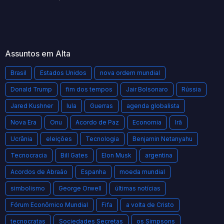
Assuntos em Alta
Brasil
Estados Unidos
nova ordem mundial
Donald Trump
fim dos tempos
Jair Bolsonaro
Rússia
Jared Kushner
lula
Guerras
agenda globalista
Nova Era
Onu
Acordo de Paz
Economia
Irã
Ucrânia
eleições
Tecnologia
Benjamin Netanyahu
Tecnocracia
Bill Gates
Elon Musk
argentina
Acordos de Abraão
Espanha
moeda mundial
simbolismo
George Orwell
últimas notícias
Fórum Econômico Mundial
Fifa
a volta de Cristo
tecnocratas
Sociedades Secretas
os Simpsons