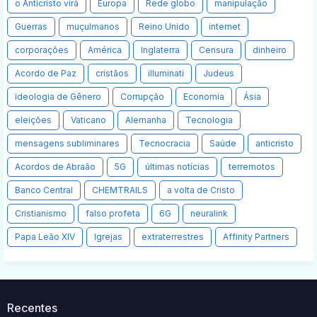
o Anticristo virá
Europa
Rede globo
manipulação
Guerras
muçulmanos
Reino Unido
internet
corporações
América
Inglaterra
Censura
dinheiro
Acordo de Paz
cristãos
illuminati
Judeus
ideologia de Gênero
Corrupção
Economia
Ásia
eleições
Vaticano
Alemanha
Tecnologia
mensagens subliminares
Tecnocracia
Saúde
anticristo
Acordos de Abraão
5G
últimas notícias
terremotos
Banco Central
CHEMTRAILS
a volta de Cristo
Cristianismo
falso profeta
6G
neuralink
Papa Leão XIV
Igrejas
extraterrestres
Affinity Partners
Recentes