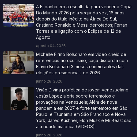
A Espanha era a escolhida para vencer a Copa
Do Mundo 2026 pela segunda vez, 16 anos
depois do título inédito na África Do Sul,
Cristiano Ronaldo e Messi derrotados; Ferran
Torres e a ligação com o Eclipse de 12 de
Agosto
agosto 04, 2026
Michelle Firmo Bolsonaro em vídeo cheio de
referências ao ocultismo, caça discórdia com
Flávio Bolsonaro 3 meses e meio antes das
eleições presidenciais de 2026
junho 28, 2026
Visão Divina profética de jovem venezuelano
Jesús López alerta sobre terremotos e
provações na Venezuela; Além de nova
pandemia em 2027 e forte terremoto em São
Paulo, e Tsunamis em São Francisco e Nova
York, Jared Kushner, Elon Musk e Mr Beast são
a trindade maléfica (VÍDEOS)
junho 28, 2026