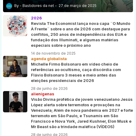
Bastidores da net
27 de março de 2025
2026
Revista The Economist lança nova capa ¨O Mundo
À Frente¨ sobre o ano de 2026 com destaque para
conflitos, 250 anos de independência dos EUA e
fundação dos Illuminati, e algumas matérias
especiais sobre o próximo ano
14 de novembro de 2025
agenda globalista
Michelle Firmo Bolsonaro em vídeo cheio de
referências ao ocultismo, caça discórdia com
Flávio Bolsonaro 3 meses e meio antes das
eleições presidenciais de 2026
28 de junho de 2026
alienígenas
Visão Divina profética de jovem venezuelano Jesús
López alerta sobre terremotos e provações na
Venezuela; Além de nova pandemia em 2027 e forte
terremoto em São Paulo, e Tsunamis em São
Francisco e Nova York, Jared Kushner, Elon Musk e
Mr Beast são a trindade maléfica (VÍDEOS)
28 de junho de 2026