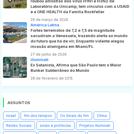
roubou amostras dos vírus H1N1 e H3N2 de
Laboratório da Unicamp, tem vínculos com a USAID
e a ONE HEALTH da Família Rockfeller
29 de março de 2026
América Latina
Fortes terremotos de 7,2 e 7,5 de magnitude
sacudiram a Venezuela, trazendo alerta ao mundo
do futuro que há de vir; Enquanto vidente alegou
invasão alienígena em Miami/FL
27 de junho de 2026
illuminati
Ex Satanista, Afirma que São Paulo tem o Maior
Bunker Subterrâneo do Mundo
28 de fevereiro de 2015
ASSUNTOS
Israel
fim dos tempos
Os Sinais do fim
China
Redes Sociais
sinais e profecias
Projetos Illuminati