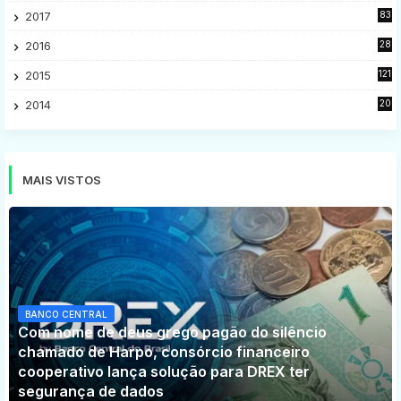
2017
83
5
2016
28
9
2015
121
8
2014
20
16
MAIS VISTOS
BANCO CENTRAL
Com nome de deus grego pagão do silêncio
chamado de Harpo, consórcio financeiro
cooperativo lança solução para DREX ter
segurança de dados