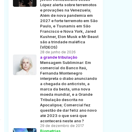
López alerta sobre terremotos
e provações na Venezuela;
Além de nova pandemia em
2027 e forte terremoto em São
Paulo, e Tsunamis em São
Francisco e Nova York, Jared
Kushner, Elon Musk e Mr Beast
são a trindade maléfica
(VÍDEOS)
28 de junho de 2026
a grande tribulação
Mensagem Subliminar: Em
comercial do Banco Itaú,
Fernanda Montenegro
interpreta o diabo anunciando
a chegada do anticristo, a
marca da besta, uma nova
moeda mundial, e a Grande
Tribulação descrita no
Apocalipse; Comercial fez
questão de dar feliz ano novo
até 2023 o que será que
acontecerá neste ano ?
29 de dezembro de 2017
Biometrias