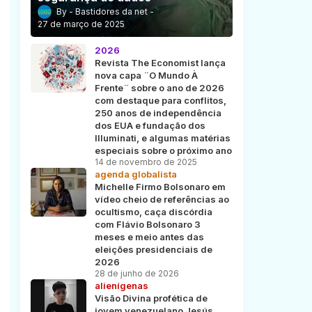
Bastidores da net
27 de março de 2025
2026
Revista The Economist lança
nova capa ¨O Mundo À
Frente¨ sobre o ano de 2026
com destaque para conflitos,
250 anos de independência
dos EUA e fundação dos
Illuminati, e algumas matérias
especiais sobre o próximo ano
14 de novembro de 2025
agenda globalista
Michelle Firmo Bolsonaro em
vídeo cheio de referências ao
ocultismo, caça discórdia
com Flávio Bolsonaro 3
meses e meio antes das
eleições presidenciais de
2026
28 de junho de 2026
alienígenas
Visão Divina profética de
jovem venezuelano Jesús