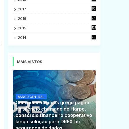
5
2017
83
5
2016
28
9
2015
121
8
2014
20
16
a
MAIS VISTOS
BANCO CENTRAL
Com nome de deus grego pagão
do silêncio chamado de Harpo,
consórcio financeiro cooperativo
lança solução para DREX ter
segurança de dados