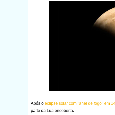
Após o
eclipse solar com "anel de fogo" em 1
parte da Lua encoberta.