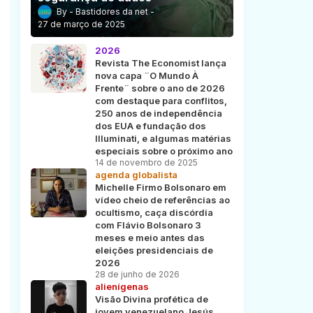
Bastidores da net
27 de março de 2025
2026
Revista The Economist lança
nova capa ¨O Mundo À
Frente¨ sobre o ano de 2026
com destaque para conflitos,
250 anos de independência
dos EUA e fundação dos
Illuminati, e algumas matérias
especiais sobre o próximo ano
14 de novembro de 2025
agenda globalista
Michelle Firmo Bolsonaro em
vídeo cheio de referências ao
ocultismo, caça discórdia
com Flávio Bolsonaro 3
meses e meio antes das
eleições presidenciais de
2026
28 de junho de 2026
alienígenas
Visão Divina profética de
jovem venezuelano Jesús