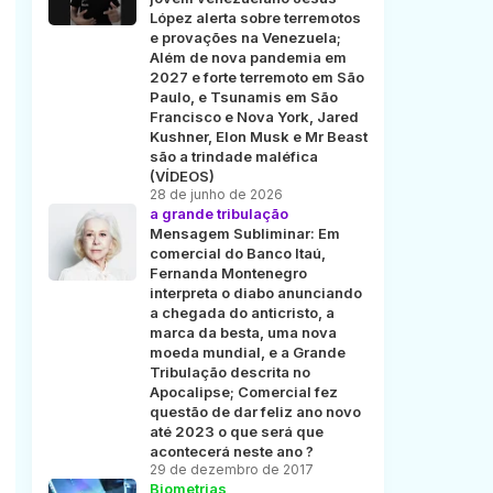
López alerta sobre terremotos
e provações na Venezuela;
Além de nova pandemia em
2027 e forte terremoto em São
Paulo, e Tsunamis em São
Francisco e Nova York, Jared
Kushner, Elon Musk e Mr Beast
são a trindade maléfica
(VÍDEOS)
28 de junho de 2026
a grande tribulação
Mensagem Subliminar: Em
comercial do Banco Itaú,
Fernanda Montenegro
interpreta o diabo anunciando
a chegada do anticristo, a
marca da besta, uma nova
moeda mundial, e a Grande
Tribulação descrita no
Apocalipse; Comercial fez
questão de dar feliz ano novo
até 2023 o que será que
acontecerá neste ano ?
29 de dezembro de 2017
Biometrias