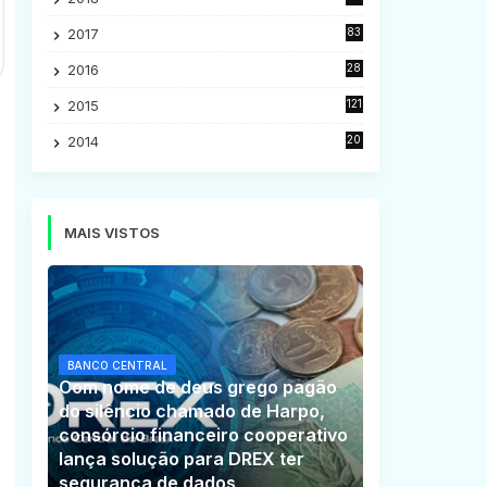
5
2017
83
5
2016
28
9
2015
121
8
2014
20
16
MAIS VISTOS
BANCO CENTRAL
Com nome de deus grego pagão
do silêncio chamado de Harpo,
consórcio financeiro cooperativo
lança solução para DREX ter
segurança de dados