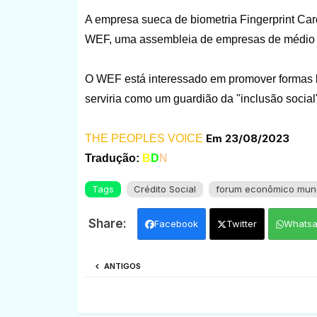
A empresa sueca de biometria Fingerprint 
WEF, uma assembleia de empresas de médio 
O WEF está interessado em promover formas bio
serviria como um guardião da "inclusão social
Em 23/08/2023
THE PEOPLES VOICE
Tradução:
B
D
N
Tags
Crédito Social
forum econômico mund
Facebook
Twitter
Whats
ANTIGOS