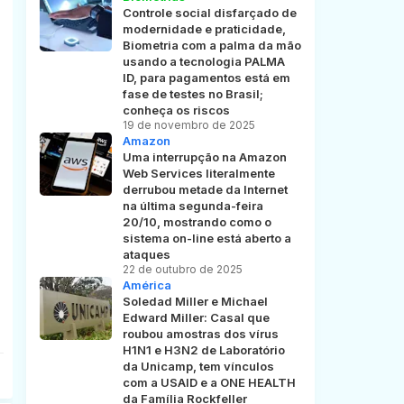
Controle social disfarçado de
modernidade e praticidade,
Biometria com a palma da mão
usando a tecnologia PALMA
ID, para pagamentos está em
fase de testes no Brasil;
conheça os riscos
19 de novembro de 2025
Amazon
Uma interrupção na Amazon
Web Services literalmente
derrubou metade da Internet
na última segunda-feira
20/10, mostrando como o
sistema on-line está aberto a
ataques
22 de outubro de 2025
América
Soledad Miller e Michael
Edward Miller: Casal que
roubou amostras dos vírus
H1N1 e H3N2 de Laboratório
da Unicamp, tem vínculos
com a USAID e a ONE HEALTH
da Família Rockfeller