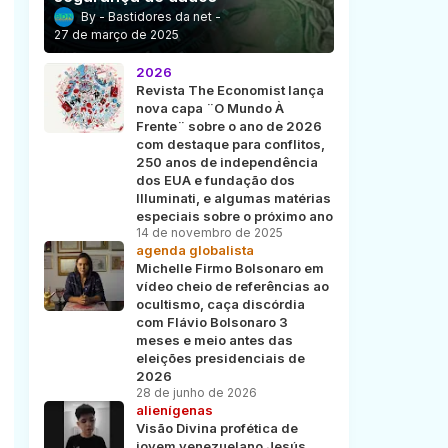
Bastidores da net
27 de março de 2025
2026
Revista The Economist lança
nova capa ¨O Mundo À
Frente¨ sobre o ano de 2026
com destaque para conflitos,
250 anos de independência
dos EUA e fundação dos
Illuminati, e algumas matérias
especiais sobre o próximo ano
14 de novembro de 2025
agenda globalista
Michelle Firmo Bolsonaro em
vídeo cheio de referências ao
ocultismo, caça discórdia
com Flávio Bolsonaro 3
meses e meio antes das
eleições presidenciais de
2026
28 de junho de 2026
alienígenas
Visão Divina profética de
jovem venezuelano Jesús