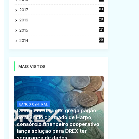
5
2017
83
5
2016
28
9
2015
121
8
2014
20
16
MAIS VISTOS
BANCO CENTRAL
Com nome de deus grego pagão
do silêncio chamado de Harpo,
consórcio financeiro cooperativo
lança solução para DREX ter
segurança de dados