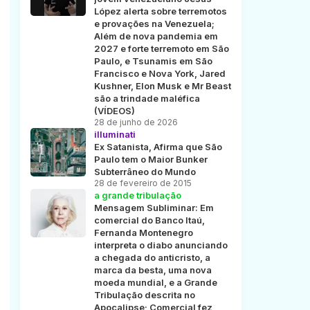
López alerta sobre terremotos
e provações na Venezuela;
Além de nova pandemia em
2027 e forte terremoto em São
Paulo, e Tsunamis em São
Francisco e Nova York, Jared
Kushner, Elon Musk e Mr Beast
são a trindade maléfica
(VÍDEOS)
28 de junho de 2026
illuminati
Ex Satanista, Afirma que São
Paulo tem o Maior Bunker
Subterrâneo do Mundo
28 de fevereiro de 2015
a grande tribulação
Mensagem Subliminar: Em
comercial do Banco Itaú,
Fernanda Montenegro
interpreta o diabo anunciando
a chegada do anticristo, a
marca da besta, uma nova
moeda mundial, e a Grande
Tribulação descrita no
Apocalipse; Comercial fez