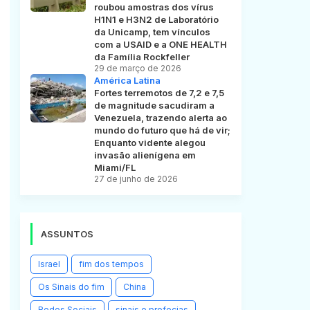
roubou amostras dos vírus
H1N1 e H3N2 de Laboratório
da Unicamp, tem vínculos
com a USAID e a ONE HEALTH
da Família Rockfeller
29 de março de 2026
América Latina
Fortes terremotos de 7,2 e 7,5
de magnitude sacudiram a
Venezuela, trazendo alerta ao
mundo do futuro que há de vir;
Enquanto vidente alegou
invasão alienígena em
Miami/FL
27 de junho de 2026
ASSUNTOS
Israel
fim dos tempos
Os Sinais do fim
China
Redes Sociais
sinais e profecias