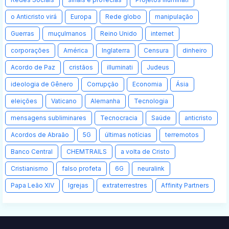
o Anticristo virá
Europa
Rede globo
manipulação
Guerras
muçulmanos
Reino Unido
internet
corporações
América
Inglaterra
Censura
dinheiro
Acordo de Paz
cristãos
illuminati
Judeus
ideologia de Gênero
Corrupção
Economia
Ásia
eleições
Vaticano
Alemanha
Tecnologia
mensagens subliminares
Tecnocracia
Saúde
anticristo
Acordos de Abraão
5G
últimas notícias
terremotos
Banco Central
CHEMTRAILS
a volta de Cristo
Cristianismo
falso profeta
6G
neuralink
Papa Leão XIV
Igrejas
extraterrestres
Affinity Partners