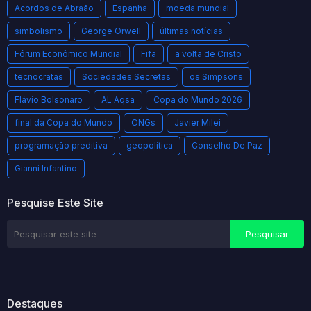
Acordos de Abraão
Espanha
moeda mundial
simbolismo
George Orwell
últimas notícias
Fórum Econômico Mundial
Fifa
a volta de Cristo
tecnocratas
Sociedades Secretas
os Simpsons
Flávio Bolsonaro
AL Aqsa
Copa do Mundo 2026
final da Copa do Mundo
ONGs
Javier Milei
programação preditiva
geopolítica
Conselho De Paz
Gianni Infantino
Pesquise Este Site
Destaques