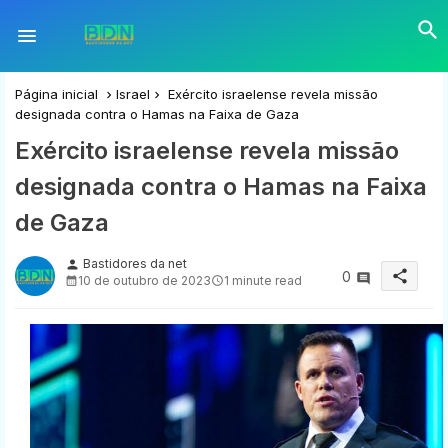
Página inicial
Israel
Exército israelense revela missão
designada contra o Hamas na Faixa de Gaza
Exército israelense revela missão
designada contra o Hamas na Faixa
de Gaza
Bastidores da net
person
share
0
10 de outubro de 2023
1 minute read