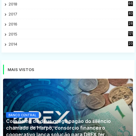
2018
66
5
2017
83
5
2016
28
9
2015
121
8
2014
20
16
MAIS VISTOS
BANCO CENTRAL
Com nome de deus grego pagão do silêncio
chamado de Harpo, consórcio financeiro
cooperativo lança solução para DREX ter