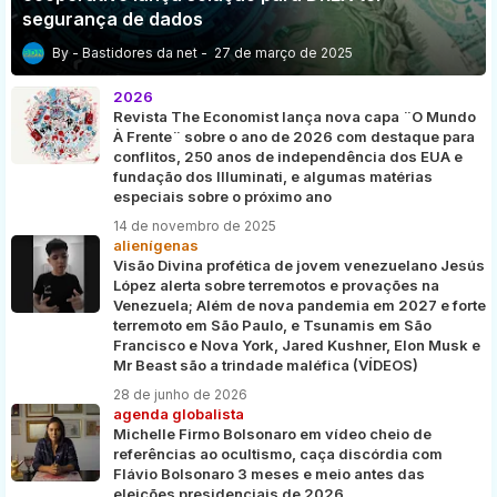
segurança de dados
Bastidores da net
27 de março de 2025
2026
Revista The Economist lança nova capa ¨O Mundo
À Frente¨ sobre o ano de 2026 com destaque para
conflitos, 250 anos de independência dos EUA e
fundação dos Illuminati, e algumas matérias
especiais sobre o próximo ano
14 de novembro de 2025
alienígenas
Visão Divina profética de jovem venezuelano Jesús
López alerta sobre terremotos e provações na
Venezuela; Além de nova pandemia em 2027 e forte
terremoto em São Paulo, e Tsunamis em São
Francisco e Nova York, Jared Kushner, Elon Musk e
Mr Beast são a trindade maléfica (VÍDEOS)
28 de junho de 2026
agenda globalista
Michelle Firmo Bolsonaro em vídeo cheio de
referências ao ocultismo, caça discórdia com
Flávio Bolsonaro 3 meses e meio antes das
eleições presidenciais de 2026