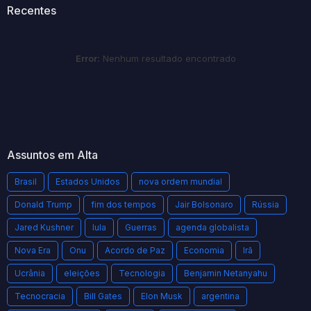
Recentes
Error:
Nenhum resultado encontrado
Assuntos em Alta
Brasil
Estados Unidos
nova ordem mundial
Donald Trump
fim dos tempos
Jair Bolsonaro
Rússia
Jared Kushner
lula
Guerras
agenda globalista
Nova Era
Onu
Acordo de Paz
Economia
Irã
Ucrânia
eleições
Tecnologia
Benjamin Netanyahu
Tecnocracia
Bill Gates
Elon Musk
argentina