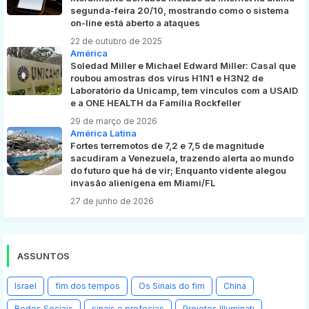
segunda-feira 20/10, mostrando como o sistema
on-line está aberto a ataques
22 de outubro de 2025
América
Soledad Miller e Michael Edward Miller: Casal que
roubou amostras dos vírus H1N1 e H3N2 de
Laboratório da Unicamp, tem vínculos com a USAID
e a ONE HEALTH da Família Rockfeller
29 de março de 2026
América Latina
Fortes terremotos de 7,2 e 7,5 de magnitude
sacudiram a Venezuela, trazendo alerta ao mundo
do futuro que há de vir; Enquanto vidente alegou
invasão alienígena em Miami/FL
27 de junho de 2026
ASSUNTOS
Israel
fim dos tempos
Os Sinais do fim
China
Redes Sociais
sinais e profecias
Projetos Illuminati