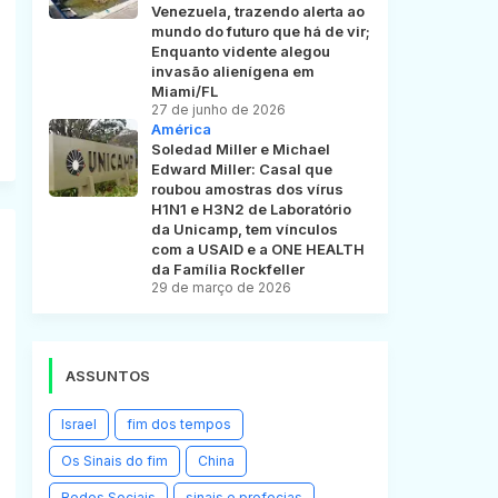
Venezuela, trazendo alerta ao
mundo do futuro que há de vir;
Enquanto vidente alegou
invasão alienígena em
Miami/FL
27 de junho de 2026
América
Soledad Miller e Michael
Edward Miller: Casal que
roubou amostras dos vírus
H1N1 e H3N2 de Laboratório
da Unicamp, tem vínculos
com a USAID e a ONE HEALTH
da Família Rockfeller
29 de março de 2026
ASSUNTOS
Israel
fim dos tempos
Os Sinais do fim
China
Redes Sociais
sinais e profecias