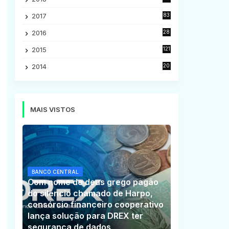
5
2017
83
5
2016
28
9
2015
121
8
2014
20
16
MAIS VISTOS
BANCO CENTRAL
Com nome de deus grego pagão
do silêncio chamado de Harpo,
consórcio financeiro cooperativo
lança solução para DREX ter
segurança de dados