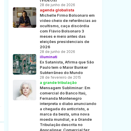
(VÍDEOS)
28 de junho de 2026
agenda globalista
Michelle Firmo Bolsonaro em
vídeo cheio de referências ao
ocultismo, caça discórdia
com Flávio Bolsonaro 3
meses e meio antes das
eleições presidenciais de
2026
28 de junho de 2026
illuminati
Ex Satanista, Afirma que São
Paulo tem o Maior Bunker
Subterrâneo do Mundo
28 de fevereiro de 2015
a grande tribulação
Mensagem Subliminar: Em
comercial do Banco Itaú,
Fernanda Montenegro
interpreta o diabo anunciando
a chegada do anticristo, a
marca da besta, uma nova
moeda mundial, e a Grande
Tribulação descrita no
Apocalipse; Comercial fez