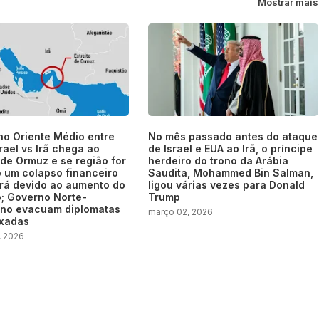
Mostrar mais
no Oriente Médio entre
No mês passado antes do ataque
rael vs Irã chega ao
de Israel e EUA ao Irã, o príncipe
 de Ormuz e se região for
herdeiro do trono da Arábia
 um colapso financeiro
Saudita, Mohammed Bin Salman,
á devido ao aumento do
ligou várias vezes para Donald
o; Governo Norte-
Trump
no evacuam diplomatas
março 02, 2026
xadas
, 2026