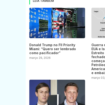
LEIA TAMBÉM
Donald Trump no FII Priority
Guerra 
Miami: “Quero ser lembrado
EUA e Is
como pacificador”
Estreito
fechado
março 29, 2026
começar
Petróle
America
e embai
março 03