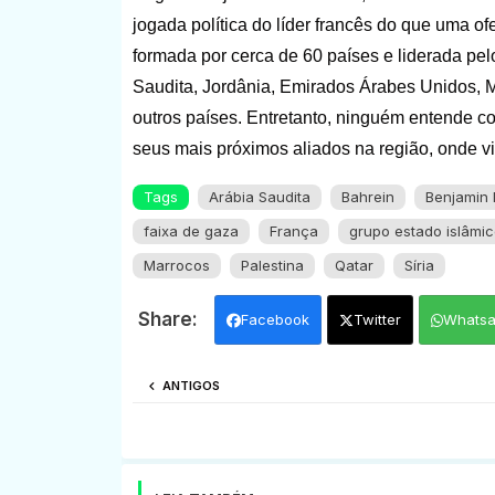
jogada política do líder francês do que uma ofe
formada por cerca de 60 países e liderada pe
Saudita, Jordânia, Emirados Árabes Unidos, M
outros países. Entretanto, ninguém entende c
seus mais próximos aliados na região, onde vi
Tags
Arábia Saudita
Bahrein
Benjamin
faixa de gaza
França
grupo estado islâmic
Marrocos
Palestina
Qatar
Síria
Facebook
Twitter
Whats
ANTIGOS