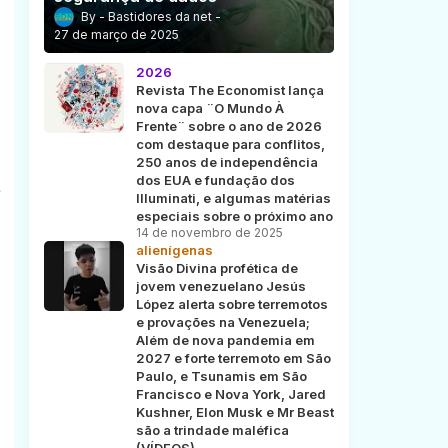
Bastidores da net
27 de março de 2025
2026
Revista The Economist lança
nova capa ¨O Mundo À
Frente¨ sobre o ano de 2026
com destaque para conflitos,
250 anos de independência
dos EUA e fundação dos
e
Illuminati, e algumas matérias
especiais sobre o próximo ano
14 de novembro de 2025
alienígenas
Visão Divina profética de
jovem venezuelano Jesús
López alerta sobre terremotos
e provações na Venezuela;
Além de nova pandemia em
2027 e forte terremoto em São
Paulo, e Tsunamis em São
Francisco e Nova York, Jared
Kushner, Elon Musk e Mr Beast
são a trindade maléfica