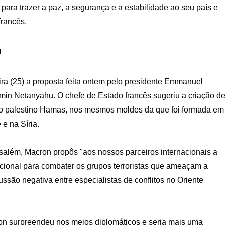
para trazer a paz, a segurança e a estabilidade ao seu país e
francês.
n
ira (25) a proposta feita ontem pelo presidente Emmanuel
amin Netanyahu. O chefe de Estado francês sugeriu a criação d
to palestino Hamas, nos mesmos moldes da que foi formada em
e na Síria.
lém, Macron propôs "aos nossos parceiros internacionais a
acional para combater os grupos terroristas que ameaçam a
cussão negativa entre especialistas de conflitos no Oriente
ron surpreendeu nos meios diplomáticos e seria mais uma