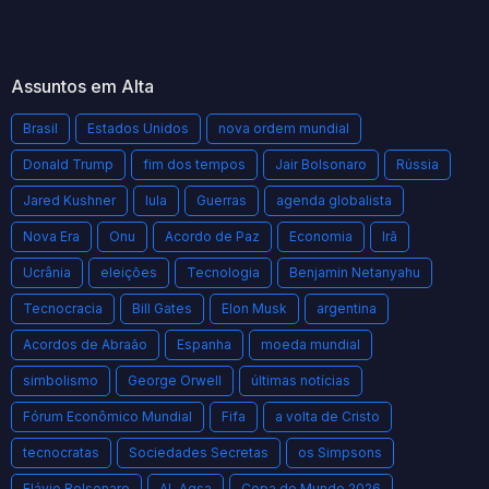
Assuntos em Alta
Brasil
Estados Unidos
nova ordem mundial
Donald Trump
fim dos tempos
Jair Bolsonaro
Rússia
Jared Kushner
lula
Guerras
agenda globalista
Nova Era
Onu
Acordo de Paz
Economia
Irã
Ucrânia
eleições
Tecnologia
Benjamin Netanyahu
Tecnocracia
Bill Gates
Elon Musk
argentina
Acordos de Abraão
Espanha
moeda mundial
simbolismo
George Orwell
últimas notícias
Fórum Econômico Mundial
Fifa
a volta de Cristo
tecnocratas
Sociedades Secretas
os Simpsons
Flávio Bolsonaro
AL Aqsa
Copa do Mundo 2026