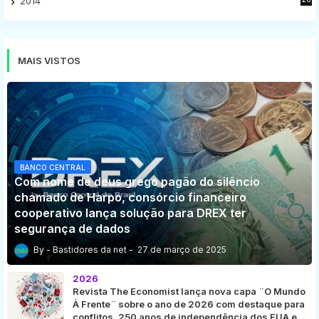
2014
16
MAIS VISTOS
BANCO CENTRAL
Com nome de deus grego pagão do silêncio
chamado de Harpo, consórcio financeiro
cooperativo lança solução para DREX ter
segurança de dados
Bastidores da net
27 de março de 2025
2026
Revista The Economist lança nova capa ¨O Mundo
À Frente¨ sobre o ano de 2026 com destaque para
conflitos, 250 anos de independência dos EUA e