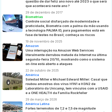
questão de dar feliz ano novo até 2023 o que será
que acontecerá neste ano ?
29 de dezembro de 2017
Biometrias
Controle social disfarçado de modernidade e
praticidade, Biometria com a palma da mão usando
a tecnologia PALMA ID, para pagamentos está em
fase de testes no Brasil; conheça os riscos
19 de novembro de 2025
Amazon
Uma interrupção na Amazon Web Services
literalmente derrubou metade da Internet na última
segunda-feira 20/10, mostrando como o sistema
on-line está aberto a ataques
22 de outubro de 2025
América
Soledad Miller e Michael Edward Miller: Casal que
roubou amostras dos vírus H1N1 e H3N2 de
Laboratório da Unicamp, tem vínculos com a USAID
e a ONE HEALTH da Família Rockfeller
29 de março de 2026
América Latina
Fortes terremotos de 7,2 e 7,5 de magnitude