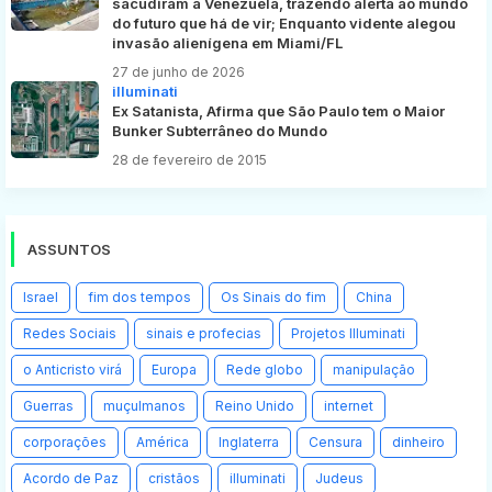
sacudiram a Venezuela, trazendo alerta ao mundo
do futuro que há de vir; Enquanto vidente alegou
invasão alienígena em Miami/FL
27 de junho de 2026
illuminati
Ex Satanista, Afirma que São Paulo tem o Maior
Bunker Subterrâneo do Mundo
28 de fevereiro de 2015
ASSUNTOS
Israel
fim dos tempos
Os Sinais do fim
China
Redes Sociais
sinais e profecias
Projetos Illuminati
o Anticristo virá
Europa
Rede globo
manipulação
Guerras
muçulmanos
Reino Unido
internet
corporações
América
Inglaterra
Censura
dinheiro
Acordo de Paz
cristãos
illuminati
Judeus