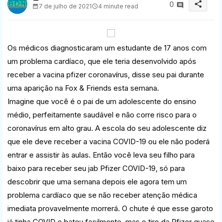
share
0
7 de julho de 2021
4 minute read
Os médicos diagnosticaram um estudante de 17 anos com
um problema cardíaco, que ele teria desenvolvido após
receber a vacina pfizer coronavírus, disse seu pai durante
uma aparição na Fox & Friends esta semana.
Imagine que você é o pai de um adolescente do ensino
médio, perfeitamente saudável e não corre risco para o
coronavírus em alto grau. A escola do seu adolescente diz
que ele deve receber a vacina COVID-19 ou ele não poderá
entrar e assistir às aulas. Então você leva seu filho para
baixo para receber seu jab Pfizer COVID-19, só para
descobrir que uma semana depois ele agora tem um
problema cardíaco que se não receber atenção médica
imediata provavelmente morrerá. O chute é que esse garoto
já tinha COVID e bateu facilmente, mas o tiro da Pfizer quase