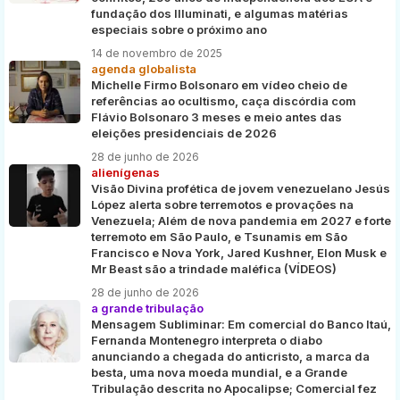
fundação dos Illuminati, e algumas matérias
especiais sobre o próximo ano
14 de novembro de 2025
agenda globalista
Michelle Firmo Bolsonaro em vídeo cheio de
referências ao ocultismo, caça discórdia com
Flávio Bolsonaro 3 meses e meio antes das
eleições presidenciais de 2026
28 de junho de 2026
alienígenas
Visão Divina profética de jovem venezuelano Jesús
López alerta sobre terremotos e provações na
Venezuela; Além de nova pandemia em 2027 e forte
terremoto em São Paulo, e Tsunamis em São
Francisco e Nova York, Jared Kushner, Elon Musk e
Mr Beast são a trindade maléfica (VÍDEOS)
28 de junho de 2026
a grande tribulação
Mensagem Subliminar: Em comercial do Banco Itaú,
Fernanda Montenegro interpreta o diabo
anunciando a chegada do anticristo, a marca da
besta, uma nova moeda mundial, e a Grande
Tribulação descrita no Apocalipse; Comercial fez