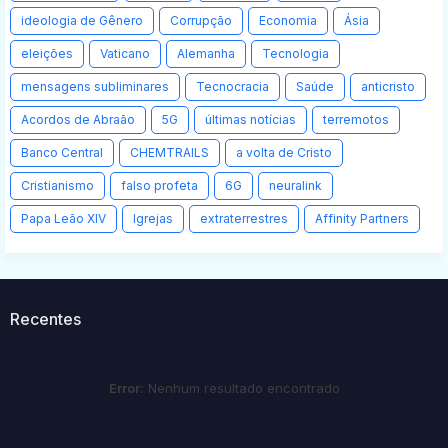
ideologia de Gênero
Corrupção
Economia
Ásia
eleições
Vaticano
Alemanha
Tecnologia
mensagens subliminares
Tecnocracia
Saúde
anticristo
Acordos de Abraão
5G
últimas notícias
terremotos
Banco Central
CHEMTRAILS
a volta de Cristo
Cristianismo
falso profeta
6G
neuralink
Papa Leão XIV
Igrejas
extraterrestres
Affinity Partners
Recentes
Error:
Nenhum resultado encontrado