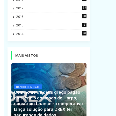
5
2017
83
5
2016
28
9
2015
121
8
2014
20
16
MAIS VISTOS
BANCO CENTRAL
Com nome de deus grego pagão
do silêncio chamado de Harpo,
consórcio financeiro cooperativo
lança solução para DREX ter
segurança de dados