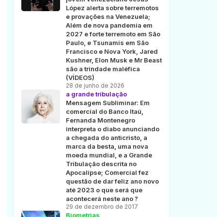
López alerta sobre terremotos
e provações na Venezuela;
Além de nova pandemia em
2027 e forte terremoto em São
Paulo, e Tsunamis em São
Francisco e Nova York, Jared
Kushner, Elon Musk e Mr Beast
são a trindade maléfica
(VÍDEOS)
28 de junho de 2026
a grande tribulação
Mensagem Subliminar: Em
comercial do Banco Itaú,
Fernanda Montenegro
interpreta o diabo anunciando
a chegada do anticristo, a
marca da besta, uma nova
moeda mundial, e a Grande
Tribulação descrita no
Apocalipse; Comercial fez
questão de dar feliz ano novo
até 2023 o que será que
acontecerá neste ano ?
29 de dezembro de 2017
Biometrias