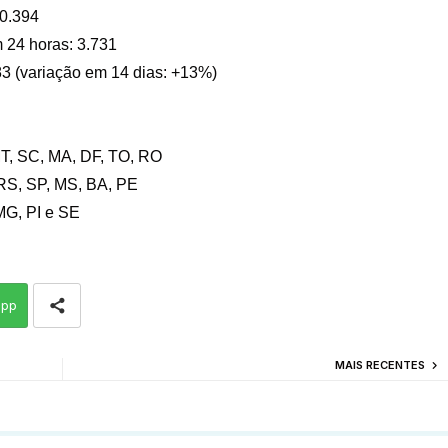
70.394
 24 horas: 3.731
83 (variação em 14 dias: +13%)
MT, SC, MA, DF, TO, RO
RS, SP, MS, BA, PE
MG, PI e SE
app
MAIS RECENTES