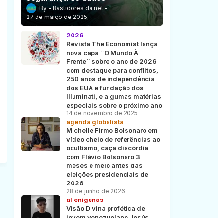
Bastidores da net
27 de março de 2025
2026
Revista The Economist lança
nova capa ¨O Mundo À
Frente¨ sobre o ano de 2026
com destaque para conflitos,
250 anos de independência
dos EUA e fundação dos
Illuminati, e algumas matérias
especiais sobre o próximo ano
14 de novembro de 2025
agenda globalista
Michelle Firmo Bolsonaro em
vídeo cheio de referências ao
ocultismo, caça discórdia
com Flávio Bolsonaro 3
meses e meio antes das
eleições presidenciais de
2026
28 de junho de 2026
alienígenas
Visão Divina profética de
jovem venezuelano Jesús