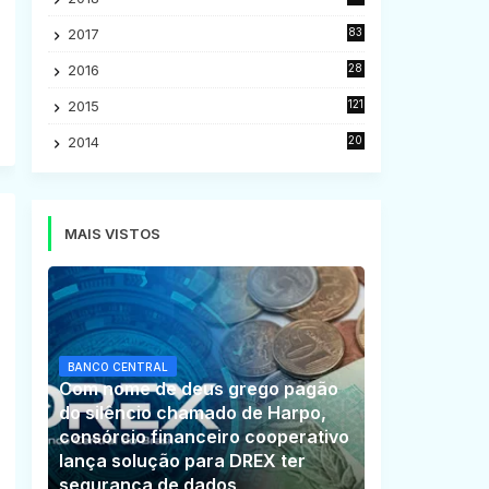
5
2017
83
5
2016
28
9
2015
121
8
2014
20
16
MAIS VISTOS
BANCO CENTRAL
Com nome de deus grego pagão
do silêncio chamado de Harpo,
consórcio financeiro cooperativo
lança solução para DREX ter
segurança de dados