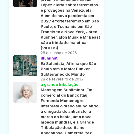
López alerta sobre terremotos
e provações na Venezuela;
Além de nova pandemia em
2027 e forte terremoto em São
Paulo, e Tsunamis em São
Francisco e Nova York, Jared
Kushner, Elon Musk e Mr Beast
são a trindade maléfica
(VÍDEOS)
28 de junho de 2026
illuminati
Ex Satanista, Afirma que São
Paulo tem o Maior Bunker
Subterrâneo do Mundo
28 de fevereiro de 2015
a grande tribulação
Mensagem Subliminar: Em
comercial do Banco Itaú,
Fernanda Montenegro
interpreta o diabo anunciando
a chegada do anticristo, a
marca da besta, uma nova
moeda mundial, e a Grande
Tribulação descrita no
Apocalipse; Comercial fez