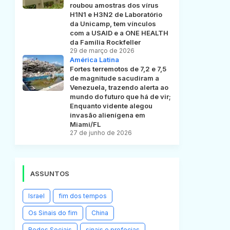
roubou amostras dos vírus
H1N1 e H3N2 de Laboratório
da Unicamp, tem vínculos
com a USAID e a ONE HEALTH
da Família Rockfeller
29 de março de 2026
América Latina
Fortes terremotos de 7,2 e 7,5
de magnitude sacudiram a
Venezuela, trazendo alerta ao
mundo do futuro que há de vir;
Enquanto vidente alegou
invasão alienígena em
Miami/FL
27 de junho de 2026
ASSUNTOS
Israel
fim dos tempos
Os Sinais do fim
China
Redes Sociais
sinais e profecias