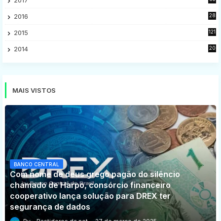
5
2016
28
9
2015
121
8
2014
20
16
MAIS VISTOS
BANCO CENTRAL
Com nome de deus grego pagão do silêncio
chamado de Harpo, consórcio financeiro
cooperativo lança solução para DREX ter
segurança de dados