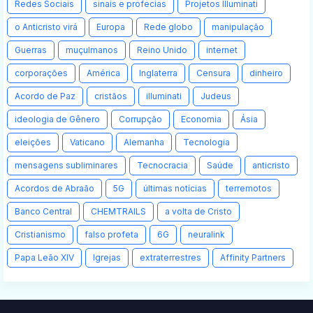
Redes Sociais
sinais e profecias
Projetos Illuminati
o Anticristo virá
Europa
Rede globo
manipulação
Guerras
muçulmanos
Reino Unido
internet
corporações
América
Inglaterra
Censura
dinheiro
Acordo de Paz
cristãos
illuminati
Judeus
ideologia de Gênero
Corrupção
Economia
Ásia
eleições
Vaticano
Alemanha
Tecnologia
mensagens subliminares
Tecnocracia
Saúde
anticristo
Acordos de Abraão
5G
últimas notícias
terremotos
Banco Central
CHEMTRAILS
a volta de Cristo
Cristianismo
falso profeta
6G
neuralink
Papa Leão XIV
Igrejas
extraterrestres
Affinity Partners