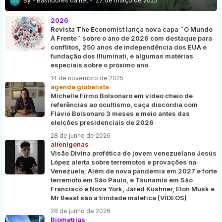
Bastidores da net
27 de março de 2025
2026
Revista The Economist lança nova capa ¨O Mundo
À Frente¨ sobre o ano de 2026 com destaque para
conflitos, 250 anos de independência dos EUA e
fundação dos Illuminati, e algumas matérias
especiais sobre o próximo ano
14 de novembro de 2025
agenda globalista
Michelle Firmo Bolsonaro em vídeo cheio de
referências ao ocultismo, caça discórdia com
Flávio Bolsonaro 3 meses e meio antes das
eleições presidenciais de 2026
28 de junho de 2026
alienígenas
Visão Divina profética de jovem venezuelano Jesús
López alerta sobre terremotos e provações na
Venezuela; Além de nova pandemia em 2027 e forte
terremoto em São Paulo, e Tsunamis em São
Francisco e Nova York, Jared Kushner, Elon Musk e
Mr Beast são a trindade maléfica (VÍDEOS)
28 de junho de 2026
Biometrias