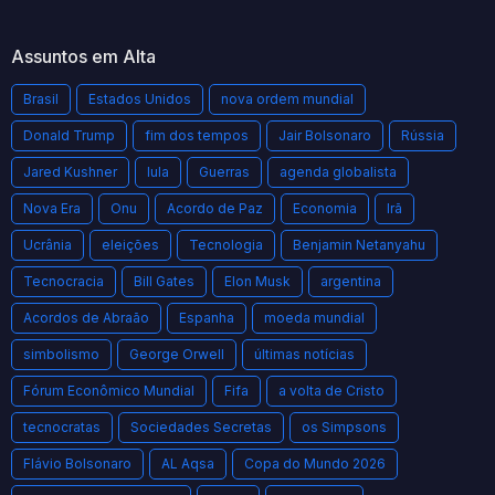
Assuntos em Alta
Brasil
Estados Unidos
nova ordem mundial
Donald Trump
fim dos tempos
Jair Bolsonaro
Rússia
Jared Kushner
lula
Guerras
agenda globalista
Nova Era
Onu
Acordo de Paz
Economia
Irã
Ucrânia
eleições
Tecnologia
Benjamin Netanyahu
Tecnocracia
Bill Gates
Elon Musk
argentina
Acordos de Abraão
Espanha
moeda mundial
simbolismo
George Orwell
últimas notícias
Fórum Econômico Mundial
Fifa
a volta de Cristo
tecnocratas
Sociedades Secretas
os Simpsons
Flávio Bolsonaro
AL Aqsa
Copa do Mundo 2026