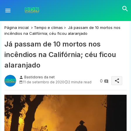
Página inicial
Tempo e climas
Já passam de 10 mortos nos
incêndios na Califórnia; céu ficou alaranjado
Já passam de 10 mortos nos
incêndios na Califórnia; céu ficou
alaranjado
Bastidores da net
person
share
0
11 de setembro de 2020
2 minute read