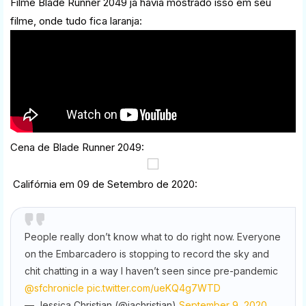
Filme Blade Runner 2049 já havia mostrado isso em seu
filme, onde tudo fica laranja:
Cena de Blade Runner 2049:
Califórnia em 09 de Setembro de 2020:
People really don’t know what to do right now. Everyone
on the Embarcadero is stopping to record the sky and
chit chatting in a way I haven’t seen since pre-pandemic
@sfchronicle
pic.twitter.com/ueKQ4g7WTD
— Jessica Christian (@jachristian)
September 9, 2020