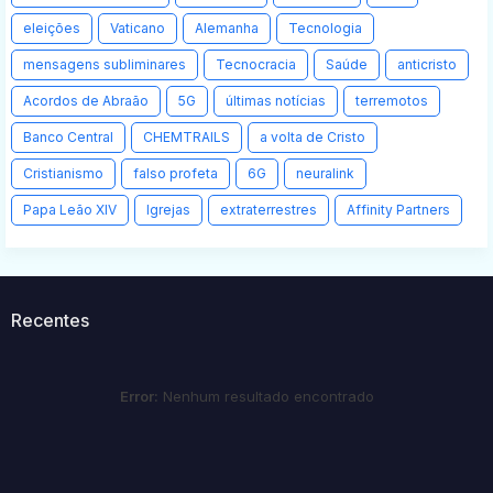
eleições
Vaticano
Alemanha
Tecnologia
mensagens subliminares
Tecnocracia
Saúde
anticristo
Acordos de Abraão
5G
últimas notícias
terremotos
Banco Central
CHEMTRAILS
a volta de Cristo
Cristianismo
falso profeta
6G
neuralink
Papa Leão XIV
Igrejas
extraterrestres
Affinity Partners
Recentes
Error:
Nenhum resultado encontrado