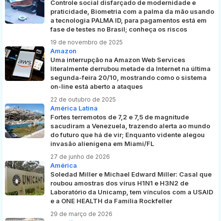
Controle social disfarçado de modernidade e
praticidade, Biometria com a palma da mão usando
a tecnologia PALMA ID, para pagamentos está em
fase de testes no Brasil; conheça os riscos
19 de novembro de 2025
Amazon
Uma interrupção na Amazon Web Services
literalmente derrubou metade da Internet na última
segunda-feira 20/10, mostrando como o sistema
on-line está aberto a ataques
22 de outubro de 2025
América Latina
Fortes terremotos de 7,2 e 7,5 de magnitude
sacudiram a Venezuela, trazendo alerta ao mundo
do futuro que há de vir; Enquanto vidente alegou
invasão alienígena em Miami/FL
27 de junho de 2026
América
Soledad Miller e Michael Edward Miller: Casal que
roubou amostras dos vírus H1N1 e H3N2 de
Laboratório da Unicamp, tem vínculos com a USAID
e a ONE HEALTH da Família Rockfeller
29 de março de 2026