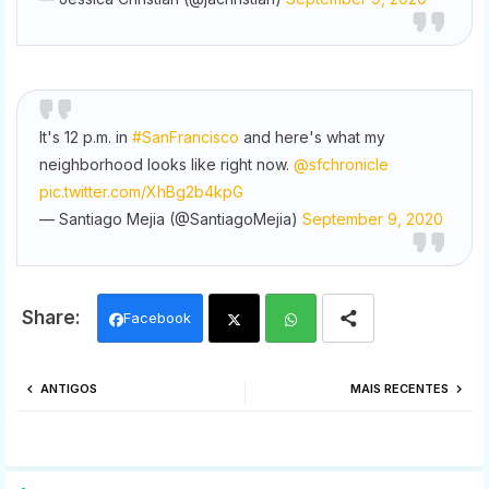
i
f
t
I
It's 12 p.m. in
#SanFrancisco
and here's what my
neighborhood looks like right now.
@sfchronicle
r
t
pic.twitter.com/XhBg2b4kpG
— Santiago Mejia (@SantiagoMejia)
September 9, 2020
i
f
Facebook
i
Twi
Wh
ANTIGOS
MAIS RECENTES
tter
ats
app