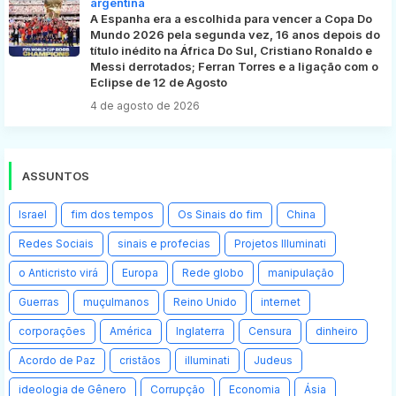
argentina
A Espanha era a escolhida para vencer a Copa Do
Mundo 2026 pela segunda vez, 16 anos depois do
título inédito na África Do Sul, Cristiano Ronaldo e
Messi derrotados; Ferran Torres e a ligação com o
Eclipse de 12 de Agosto
4 de agosto de 2026
ASSUNTOS
Israel
fim dos tempos
Os Sinais do fim
China
Redes Sociais
sinais e profecias
Projetos Illuminati
o Anticristo virá
Europa
Rede globo
manipulação
Guerras
muçulmanos
Reino Unido
internet
corporações
América
Inglaterra
Censura
dinheiro
Acordo de Paz
cristãos
illuminati
Judeus
ideologia de Gênero
Corrupção
Economia
Ásia