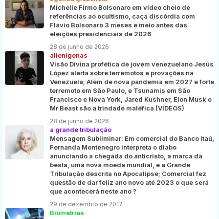
Michelle Firmo Bolsonaro em vídeo cheio de
referências ao ocultismo, caça discórdia com
Flávio Bolsonaro 3 meses e meio antes das
eleições presidenciais de 2026
28 de junho de 2026
alienígenas
Visão Divina profética de jovem venezuelano Jesús
López alerta sobre terremotos e provações na
Venezuela; Além de nova pandemia em 2027 e forte
terremoto em São Paulo, e Tsunamis em São
Francisco e Nova York, Jared Kushner, Elon Musk e
Mr Beast são a trindade maléfica (VÍDEOS)
28 de junho de 2026
a grande tribulação
Mensagem Subliminar: Em comercial do Banco Itaú,
Fernanda Montenegro interpreta o diabo
anunciando a chegada do anticristo, a marca da
besta, uma nova moeda mundial, e a Grande
Tribulação descrita no Apocalipse; Comercial fez
questão de dar feliz ano novo até 2023 o que será
que acontecerá neste ano ?
29 de dezembro de 2017
Biometrias