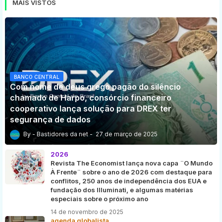
MAIS VISTOS
BANCO CENTRAL
Com nome de deus grego pagão do silêncio
chamado de Harpo, consórcio financeiro
cooperativo lança solução para DREX ter
segurança de dados
Bastidores da net
27 de março de 2025
2026
Revista The Economist lança nova capa ¨O Mundo
À Frente¨ sobre o ano de 2026 com destaque para
conflitos, 250 anos de independência dos EUA e
fundação dos Illuminati, e algumas matérias
especiais sobre o próximo ano
14 de novembro de 2025
agenda globalista