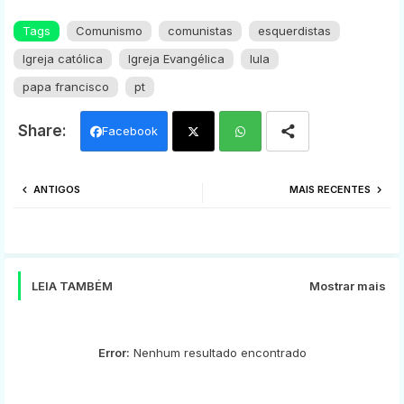
Tags
Comunismo
comunistas
esquerdistas
Igreja católica
Igreja Evangélica
lula
papa francisco
pt
Facebook
Twi
Wh
ANTIGOS
MAIS RECENTES
tter
ats
app
LEIA TAMBÉM
Mostrar mais
Error:
Nenhum resultado encontrado