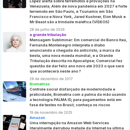
López alerta sobre terremotos e provações na
Venezuela; Além de nova pandemia em 2027 e forte
terremoto em São Paulo, e Tsunamis em São
Francisco e Nova York, Jared Kushner, Elon Musk e
Mr Beast são a trindade maléfica (VÍDEOS)
28 de junho de 2026
a grande tribulação
Mensagem Subliminar: Em comercial do Banco Itaú,
Fernanda Montenegro interpreta o diabo
anunciando a chegada do anticristo, a marca da
besta, uma nova moeda mundial, e a Grande
Tribulação descrita no Apocalipse; Comercial fez
questão de dar feliz ano novo até 2023 o que será
que acontecerá neste ano ?
29 de dezembro de 2017
Biometrias
Controle social disfarçado de modernidade e
praticidade, Biometria com a palma da mão usando
a tecnologia PALMA ID, para pagamentos está em
fase de testes no Brasil; conheça os riscos
19 de novembro de 2025
Amazon
Uma interrupção na Amazon Web Services
literalmente derrubou metade da Internet na última