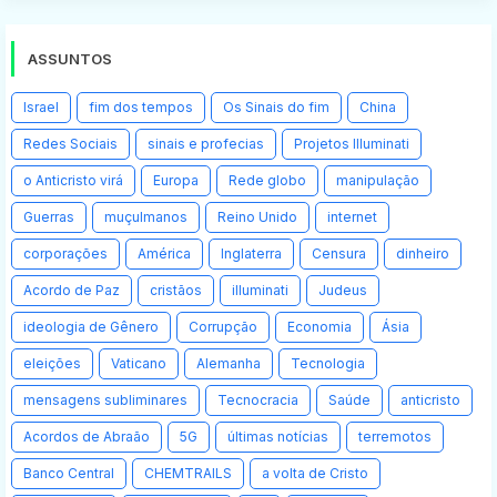
ASSUNTOS
Israel
fim dos tempos
Os Sinais do fim
China
Redes Sociais
sinais e profecias
Projetos Illuminati
o Anticristo virá
Europa
Rede globo
manipulação
Guerras
muçulmanos
Reino Unido
internet
corporações
América
Inglaterra
Censura
dinheiro
Acordo de Paz
cristãos
illuminati
Judeus
ideologia de Gênero
Corrupção
Economia
Ásia
eleições
Vaticano
Alemanha
Tecnologia
mensagens subliminares
Tecnocracia
Saúde
anticristo
Acordos de Abraão
5G
últimas notícias
terremotos
Banco Central
CHEMTRAILS
a volta de Cristo