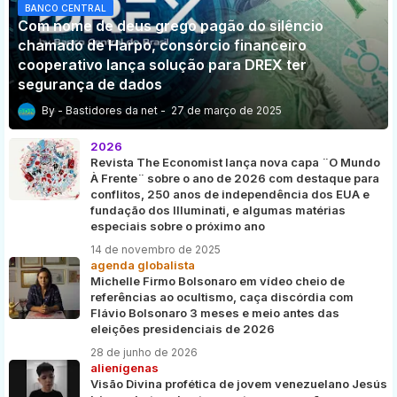
BANCO CENTRAL
Com nome de deus grego pagão do silêncio
chamado de Harpo, consórcio financeiro
cooperativo lança solução para DREX ter
segurança de dados
Bastidores da net
27 de março de 2025
2026
Revista The Economist lança nova capa ¨O Mundo
À Frente¨ sobre o ano de 2026 com destaque para
conflitos, 250 anos de independência dos EUA e
fundação dos Illuminati, e algumas matérias
especiais sobre o próximo ano
14 de novembro de 2025
agenda globalista
Michelle Firmo Bolsonaro em vídeo cheio de
referências ao ocultismo, caça discórdia com
Flávio Bolsonaro 3 meses e meio antes das
eleições presidenciais de 2026
28 de junho de 2026
alienígenas
Visão Divina profética de jovem venezuelano Jesús