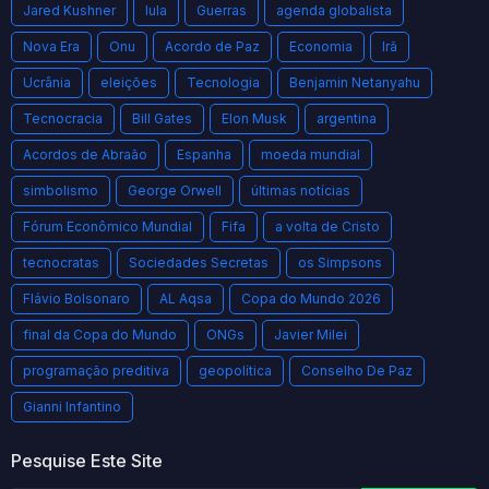
Jared Kushner
lula
Guerras
agenda globalista
Nova Era
Onu
Acordo de Paz
Economia
Irã
Ucrânia
eleições
Tecnologia
Benjamin Netanyahu
Tecnocracia
Bill Gates
Elon Musk
argentina
Acordos de Abraão
Espanha
moeda mundial
simbolismo
George Orwell
últimas notícias
Fórum Econômico Mundial
Fifa
a volta de Cristo
tecnocratas
Sociedades Secretas
os Simpsons
Flávio Bolsonaro
AL Aqsa
Copa do Mundo 2026
final da Copa do Mundo
ONGs
Javier Milei
programação preditiva
geopolítica
Conselho De Paz
Gianni Infantino
Pesquise Este Site