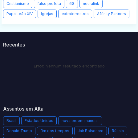
Cristianismo
falso profeta
6G
neuralink
Papa Leão XIV
Igrejas
extraterrestres
Affinity Partners
Recentes
Error:
Nenhum resultado encontrado
Assuntos em Alta
Brasil
Estados Unidos
nova ordem mundial
Donald Trump
fim dos tempos
Jair Bolsonaro
Rússia