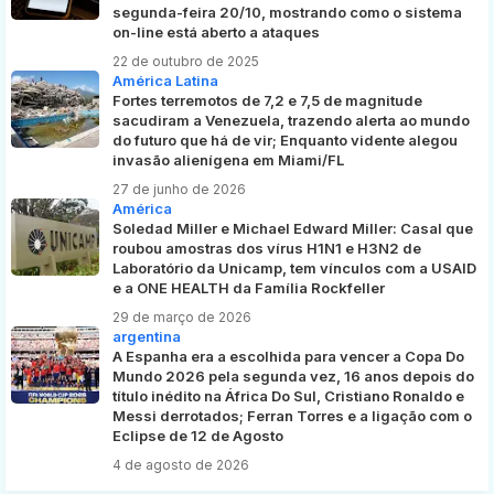
segunda-feira 20/10, mostrando como o sistema
on-line está aberto a ataques
22 de outubro de 2025
América Latina
Fortes terremotos de 7,2 e 7,5 de magnitude
sacudiram a Venezuela, trazendo alerta ao mundo
do futuro que há de vir; Enquanto vidente alegou
invasão alienígena em Miami/FL
27 de junho de 2026
América
Soledad Miller e Michael Edward Miller: Casal que
roubou amostras dos vírus H1N1 e H3N2 de
Laboratório da Unicamp, tem vínculos com a USAID
e a ONE HEALTH da Família Rockfeller
29 de março de 2026
argentina
A Espanha era a escolhida para vencer a Copa Do
Mundo 2026 pela segunda vez, 16 anos depois do
título inédito na África Do Sul, Cristiano Ronaldo e
Messi derrotados; Ferran Torres e a ligação com o
Eclipse de 12 de Agosto
4 de agosto de 2026