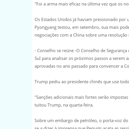
"Foi a arma mais eficaz na última vez que os no
Os Estados Unidos já haviam pressionado por 
Pyongyang testou, em setembro, sua mais poder
negociações com a China sobre uma resolução
- Conselho se reúne -O Conselho de Segurança 
Sul para analisar os próximos passos a serem a
aprovadas no ano passado para convencer a Co
Trump pediu ao presidente chinês que use todo
"Sanções adicionais mais fortes serão impostas 
tuitou Trump, na quarta-feira.
Sobre um embargo de petróleo, o porta-voz do M
se a dizer à imprensa que Pequim acata as res