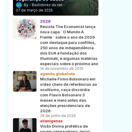
Bastidores da net
27 de março de 2025
2026
Revista The Economist lança
nova capa ¨O Mundo À
Frente¨ sobre o ano de 2026
com destaque para conflitos,
250 anos de independência
dos EUA e fundação dos
Illuminati, e algumas matérias
especiais sobre o próximo ano
14 de novembro de 2025
agenda globalista
Michelle Firmo Bolsonaro em
vídeo cheio de referências ao
ocultismo, caça discórdia
com Flávio Bolsonaro 3
meses e meio antes das
eleições presidenciais de
2026
28 de junho de 2026
alienígenas
Visão Divina profética de
jovem venezuelano Jesús