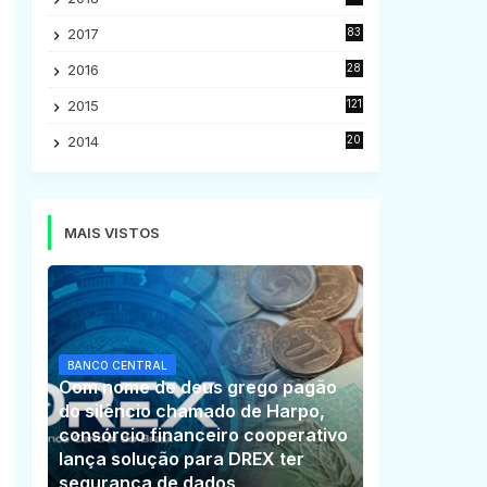
5
2017
83
5
2016
28
9
2015
121
8
2014
20
16
MAIS VISTOS
BANCO CENTRAL
Com nome de deus grego pagão
do silêncio chamado de Harpo,
consórcio financeiro cooperativo
lança solução para DREX ter
segurança de dados