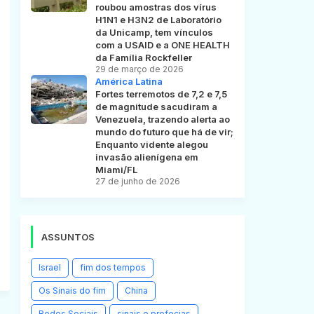
roubou amostras dos vírus
H1N1 e H3N2 de Laboratório
da Unicamp, tem vínculos
com a USAID e a ONE HEALTH
da Família Rockfeller
29 de março de 2026
América Latina
Fortes terremotos de 7,2 e 7,5
de magnitude sacudiram a
Venezuela, trazendo alerta ao
mundo do futuro que há de vir;
Enquanto vidente alegou
invasão alienígena em
Miami/FL
27 de junho de 2026
ASSUNTOS
Israel
fim dos tempos
Os Sinais do fim
China
Redes Sociais
sinais e profecias