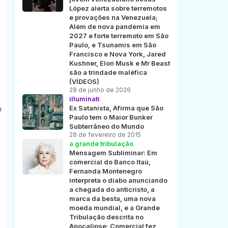
López alerta sobre terremotos
e provações na Venezuela;
Além de nova pandemia em
2027 e forte terremoto em São
Paulo, e Tsunamis em São
Francisco e Nova York, Jared
Kushner, Elon Musk e Mr Beast
são a trindade maléfica
(VÍDEOS)
28 de junho de 2026
illuminati
a
Ex Satanista, Afirma que São
Paulo tem o Maior Bunker
Subterrâneo do Mundo
28 de fevereiro de 2015
a grande tribulação
Mensagem Subliminar: Em
comercial do Banco Itaú,
Fernanda Montenegro
interpreta o diabo anunciando
a chegada do anticristo, a
marca da besta, uma nova
moeda mundial, e a Grande
Tribulação descrita no
Apocalipse; Comercial fez