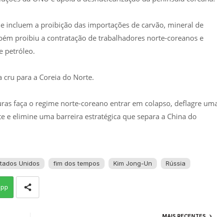
e incluem a proibição das importações de carvão, mineral de
ém proibiu a contratação de trabalhadores norte-coreanos e
e petróleo.
 cru para a Coreia do Norte.
as faça o regime norte-coreano entrar em colapso, deflagre um
te e elimine uma barreira estratégica que separa a China do
tados Unidos
fim dos tempos
Kim Jong-Un
Rússia
app
MAIS RECENTES