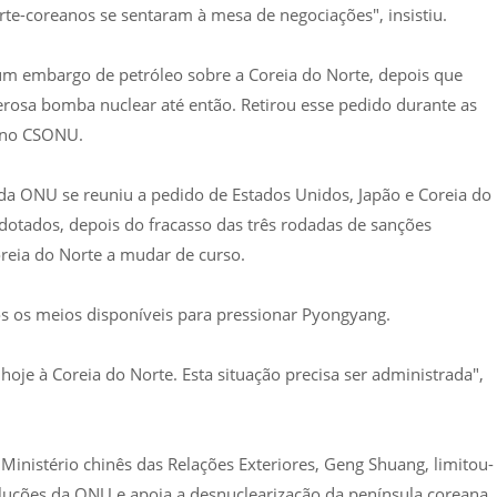
rte-coreanos se sentaram à mesa de negociações", insistiu.
um embargo de petróleo sobre a Coreia do Norte, depois que
osa bomba nuclear até então. Retirou esse pedido durante as
 no CSONU.
da ONU se reuniu a pedido de Estados Unidos, Japão e Coreia do
dotados, depois do fracasso das três rodadas de sanções
reia do Norte a mudar de curso.
s os meios disponíveis para pressionar Pyongyang.
hoje à Coreia do Norte. Esta situação precisa ser administrada",
inistério chinês das Relações Exteriores, Geng Shuang, limitou-
oluções da ONU e apoia a desnuclearização da península coreana.